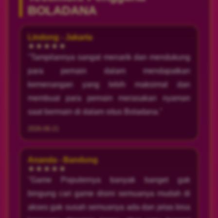
BOLADANA
Lindong - Jakarta
★★★★★
"Tampilannya sangat menarik dan mendukung
para pemain dalam mendapatkan
kemenangan yang lebih maksimal dan
membuat para pemain merasakan nyaman
saat bermain di dalam situs Boladana."
2026-06-21
Ananda - Bandung
★★★★★
"Game Populernya banyak banget gak
bingung cari game disini semuanya mudah di
akses gak susah semuanya ada dan jelas bisa