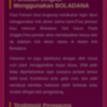
Menggunakan BOLADANA
Para Pemain bisa langsung melakukan login akun
menggunakan link akses utama kami,Para pemain
bisa mencari Boladana Slot Gacor Pada
Goggle,Para pemain akan mendapatkan bonus dan
rtp didalam link akses utama di dalam link
Boladana.
Halaman ini juga diperbarui dengan efek visual
coin jatuh menggantikan hujan biasa. Efek petir
tetap dipertahankan agar suasana jackpot terasa
lebih kuat. Kombinasi pink, gold, coin, dan petir
membuat identitas halaman lebih berbeda serta
mudah diingat oleh pengunjung.
Testimoni Pengguna