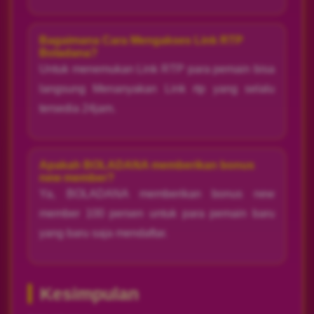
Bagaimana Cara Mengakses Link RTP
Boladana?
Untuk menemukan Link RTP para pemain bisa
langsung Menanyakan Link rtp yang selalu
tersedia 24jam.
Apakah BOLADANA memberikan bonus
new member?
Ya, BOLADANA memberikan bonus new
member 100 persen untuk para pemain baru
yang baru saja mendaftar.
Kesimpulan