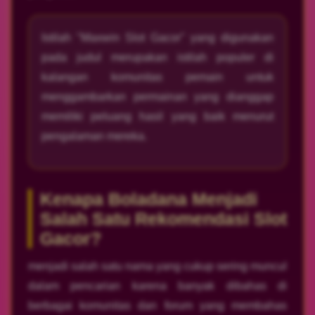
Istilah "Maxwin Slot Gacor" yang digunakan
pada judul merupakan istilah populer di
kalangan komunitas pemain untuk
menggambarkan permainan yang dianggap
memiliki peluang hasil yang baik menurut
pengalaman mereka.
Kenapa Boladana Menjadi
Salah Satu Rekomendasi Slot
Gacor?
menjadi salah satu nama yang cukup sering muncul
dalam pencarian karena banyak dibahas di
berbagai komunitas dan forum yang membahas