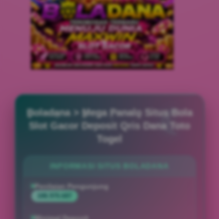
Boladana > Mega Panalo Situs Bola
Slot Gacor Deposit Qris Dana Toto
Togel
INFORMASI SITUS BOLADANA
Penilaian Pengunjung
188.970.687
Minimal Deposit