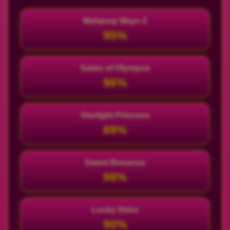
Mahjong Ways 2
95%
Gates of Olympus
96%
Starlight Princess
89%
Sweet Bonanza
98%
Lucky Neko
90%