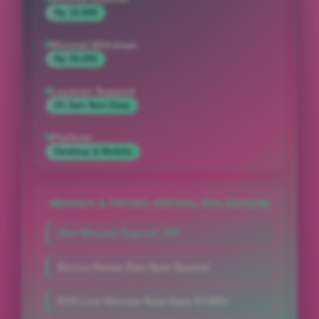
Rp 10.000
Minimal Withdraw
Rp 50.000
Layanan Support
24 Jam Non-Stop
Platform
Desktop & Mobile
BONUS & PROMO SPESIAL BOLADANA
Slot Minimal Deposit 10K
Bonus Harian Dan Spin Special
RTP Live Winrate Rata-Rata 97/98%