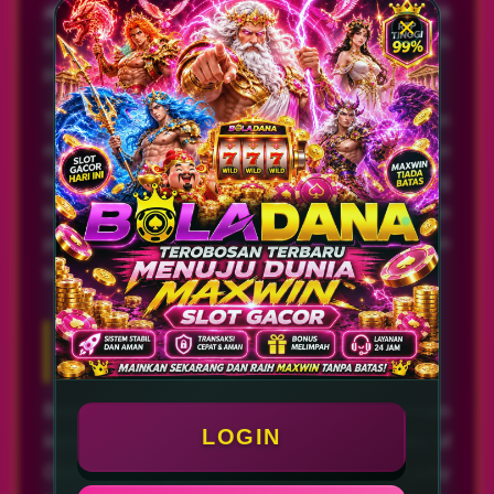
akan mendapatkan berbagai macam bonus bonus
yang sangat menarik yang bisa di mainkan oleh
para pemain.
TIdak Hanya Sampai Disitu saja para pemain akan
mendapatkan berbagai rtp yang sangat tinggi dan
kemenangan maksimal yang sangat mudah yang
bisa didapatkan,Denga tampilan ekonomis dan
permainan yang sangat inovatif,Para pemain akan
bermain dengan rasa nyaman.
Rekomendasi Game Slot
Gacor Populer
Beberapa permainan yang sering dicari pemain
LOGIN
Indonesia antara lain Mahjong Ways 2, Gates of
Olympus, Starlight Princess, Sweet Bonanza, Lucky