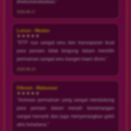
direkomendasikan."
2026-06-17
Lonus - Medan
★★★★★
"RTP nya sangat seru dan transaparan buat
para pemain tidak bingung dalam memilih
permainan sangat seru banget maen disini."
2026-06-15
Dikram - Makassar
★★★★★
"Animasi permainan yang sangat mendukung
para pemain dalam meraih kemenangan
sangat menarik dan juga menyenangkan gokil
abis boladana."