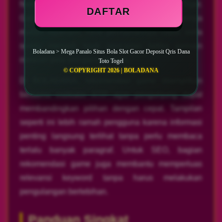
Neko, Wild Bandito, Spaceman, dan Fortune Tiger.
DAFTAR
Game-game tersebut populer karena tampilannya
mudah dipahami, ritme permainannya cepat, serta
sering menjadi topik pencarian ketika pemain
Boladana > Mega Panalo Situs Bola Slot Gacor Deposit Qris Dana
mencari pola slot gacor terbaru.
Toto Togel
© COPYRIGHT 2026 | BOLADANA
Di BOLADANA, rekomendasi game ditampilkan
bersama indikator RTP agar pengunjung dapat
membandingkan pilihan dengan cepat. Tampilan
seperti ini lebih ramah pengguna karena informasi
penting langsung terlihat tanpa perlu membaca
terlalu banyak paragraf. Untuk SEO, bagian
rekomendasi game juga membantu memperluas
relevansi keyword tanpa harus melakukan
pengulangan berlebihan.
Panduan Singkat