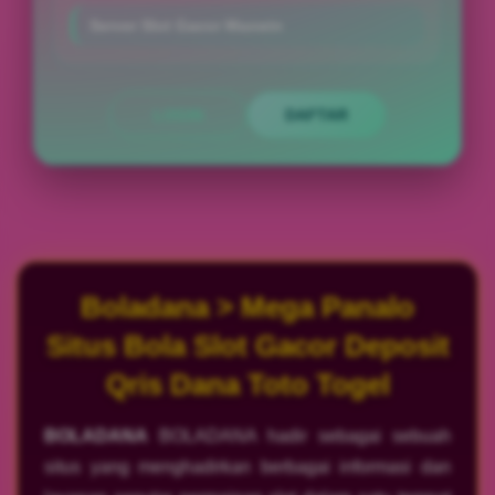
Server Slot Gacor Maxwin
LOGIN
DAFTAR
Layer Popup Close
Boladana > Mega Panalo
Situs Bola Slot Gacor Deposit
Qris Dana Toto Togel
BOLADANA
BOLADANA hadir sebagai sebuah
situs yang menghadirkan berbagai informasi dan