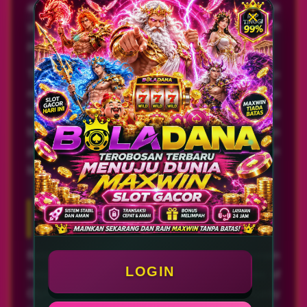
akan mendapatkan berbagai macam bonus bonus
yang sangat menarik yang bisa di mainkan oleh
para pemain.
TIdak Hanya Sampai Disitu saja para pemain akan
mendapatkan berbagai rtp yang sangat tinggi dan
kemenangan maksimal yang sangat mudah yang
bisa didapatkan,Denga tampilan ekonomis dan
permainan yang sangat inovatif,Para pemain akan
bermain dengan rasa nyaman.
Rekomendasi Game Slot
Gacor Populer
Beberapa permainan yang sering dicari pemain
LOGIN
Indonesia antara lain Mahjong Ways 2, Gates of
Olympus, Starlight Princess, Sweet Bonanza, Lucky