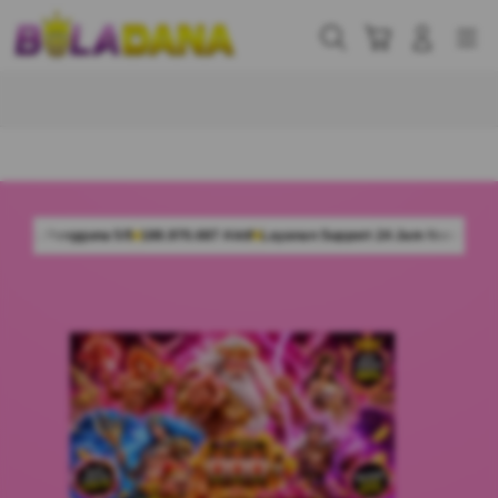
Skip
to
Cari
Troli
Login
Navigation
content
Buka Info Lebih Lanjut
687 Aktif
Layanan Support 24 Jam Non-Stop