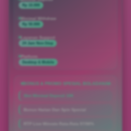
Rp 10.000
Minimal Withdraw
Rp 50.000
Layanan Support
24 Jam Non-Stop
Platform
Desktop & Mobile
BONUS & PROMO SPESIAL BOLADANA
Slot Minimal Deposit 10K
Bonus Harian Dan Spin Special
RTP Live Winrate Rata-Rata 97/98%