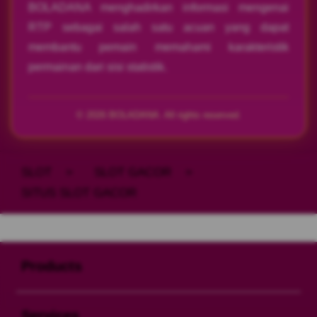
BOLADANA menghadirkan informasi mengenai
RTP sebagai salah satu acuan yang dapat
membantu pemain memahami karakteristik
permainan dari sisi statistik.
© 2026 BOLADANA. All rights reserved.
SLOT
>
SLOT GACOR
>
SITUS SLOT GACOR
Buka
Footer Navigation
Products
Buka
Services