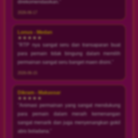
direkomendasikan."
2026-06-17
Lonus - Medan
★★★★★
"RTP nya sangat seru dan transaparan buat
para pemain tidak bingung dalam memilih
permainan sangat seru banget maen disini."
2026-06-15
Dikram - Makassar
★★★★★
"Animasi permainan yang sangat mendukung
para pemain dalam meraih kemenangan
sangat menarik dan juga menyenangkan gokil
abis boladana."