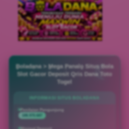
Boladana > Mega Panalo Situs Bola
Slot Gacor Deposit Qris Dana Toto
Togel
INFORMASI SITUS BOLADANA
Penilaian Pengunjung
188.970.687
Minimal Deposit