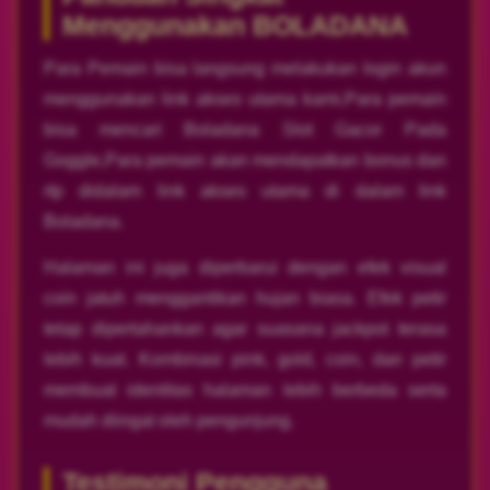
Menggunakan BOLADANA
Para Pemain bisa langsung melakukan login akun
menggunakan link akses utama kami,Para pemain
bisa mencari Boladana Slot Gacor Pada
Goggle,Para pemain akan mendapatkan bonus dan
rtp didalam link akses utama di dalam link
Boladana.
Halaman ini juga diperbarui dengan efek visual
coin jatuh menggantikan hujan biasa. Efek petir
tetap dipertahankan agar suasana jackpot terasa
lebih kuat. Kombinasi pink, gold, coin, dan petir
membuat identitas halaman lebih berbeda serta
mudah diingat oleh pengunjung.
Testimoni Pengguna