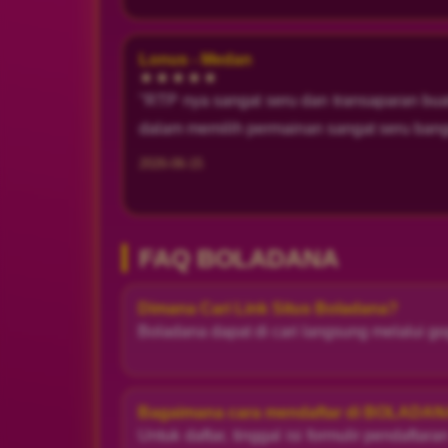
Lonus - Medan
★★★★★
"RTP nya sangat seru dan transaparan bua
dalam memilih permainan sangat seru bange
2026-06-15
FAQ BOLADANA
Dimana Cari Link Situs Boladana?
Boladana dapat di cari langsung melalui
Bagaimana cara mendaftar di BOLADA
Untuk daftar, tinggal isi formulir pendaft