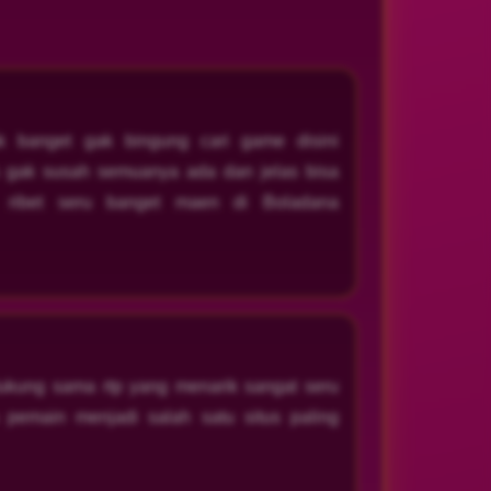
 banget gak bingung cari game disini
 gak susah semuanya ada dan jelas bisa
a ribet seru banget maen di Boladana
ukung sama rtp yang menarik sangat seru
pemain menjadi salah satu situs paling