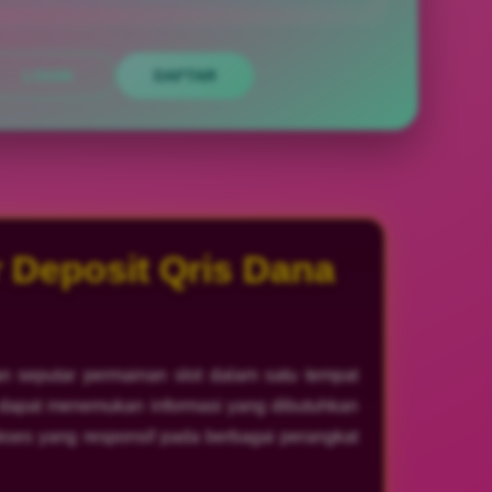
LOGIN
DAFTAR
 Deposit Qris Dana
 seputar permainan slot dalam satu tempat
dapat menemukan informasi yang dibutuhkan
 Akses yang responsif pada berbagai perangkat