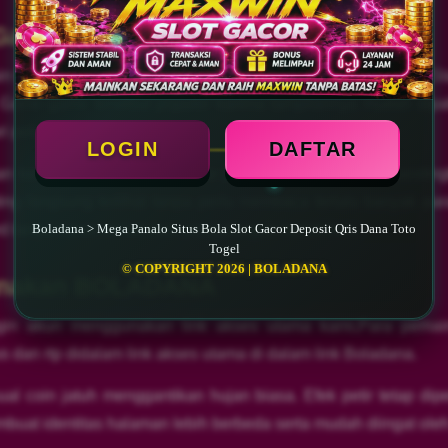
Gacor Populer
n Indonesia antara lain Mahjong Ways 2, Gates of Olympus, St
 Game-game tersebut populer karena tampilannya mudah dipah
 pola slot gacor terbaru.
LOGIN
DAFTAR
bersama indikator RTP agar pengunjung dapat membandingkan
ing langsung terlihat tanpa perlu membaca terlalu banyak p
d tanpa harus melakukan pengulangan berlebihan.
Boladana > Mega Panalo Situs Bola Slot Gacor Deposit Qris Dana Toto
Togel
© COPYRIGHT 2026 | BOLADANA
unakan BOLADANA
gin akun menggunakan link akses utama kami,Para pemai
dan rtp didalam link akses utama di dalam link Boladana.
ual coin jatuh menggantikan hujan biasa. Efek petir tetap dip
embuat identitas halaman lebih berbeda serta mudah diingat ol