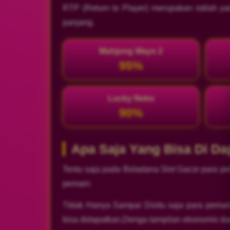
RTP (Return to Player) merupakan istilah y
panjang.
Mahjong Ways 2
95%
Lucky Neko
90%
Apa Saja Yang Bisa Di D
Tentu saja pada Boladana Slot Gacor para p
pemain.
TIdak Hanya Sampai Disitu saja para pema
bisa didapatkan,Denga tampilan ekonomis da