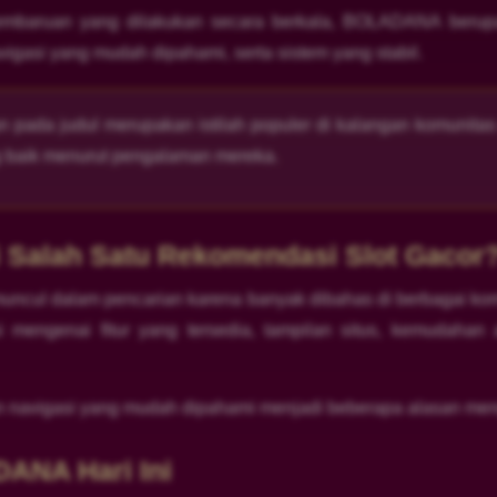
mbaruan yang dilakukan secara berkala, BOLADANA beru
avigasi yang mudah dipahami, serta sistem yang stabil.
kan pada judul merupakan istilah populer di kalangan komuni
g baik menurut pengalaman mereka.
 Salah Satu Rekomendasi Slot Gacor
muncul dalam pencarian karena banyak dibahas di berbagai 
 mengenai fitur yang tersedia, tampilan situs, kemudaha
dan navigasi yang mudah dipahami menjadi beberapa alasan men
DANA Hari Ini