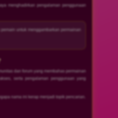
paya menghadirkan pengalaman penggunaan
tas pemain untuk menggambarkan permainan
?
komunitas dan forum yang membahas permainan
n akses, serta pengalaman penggunaan yang
gapa nama ini kerap menjadi topik pencarian.