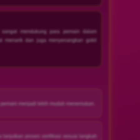
g sangat mendukung para pemain dalam
t menarik dan juga menyenangkan gokil
ra pemain menjadi lebih mudah menemukan.
 lanjutkan proses verifikasi sesuai langkah