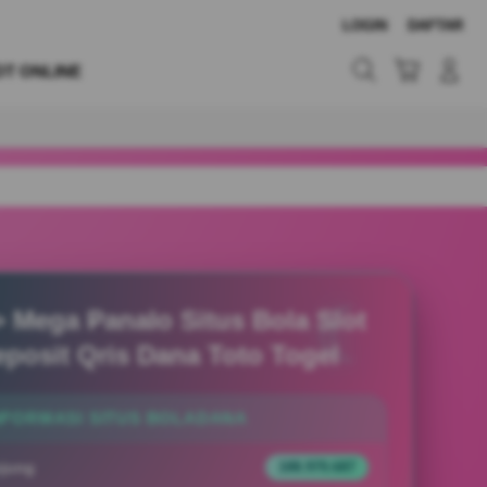
LOGIN
DAFTAR
Cari
Troli
Login/Sign-Up
OT ONLINE
Cari
uni Sampai 30 Juni 2026
1.777.168 Komentar Member
Rating Pe
 Mega Panalo Situs Bola Slot
posit Qris Dana Toto Togel
NFORMASI SITUS BOLADANA
njung
188.970.687