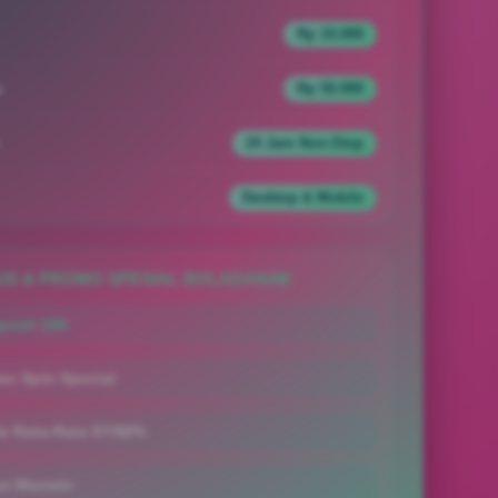
Rp 10.000
w
Rp 50.000
24 Jam Non-Stop
Desktop & Mobile
S & PROMO SPESIAL BOLADANA
posit 10K
an Spin Special
te Rata-Rata 97/98%
cor Maxwin