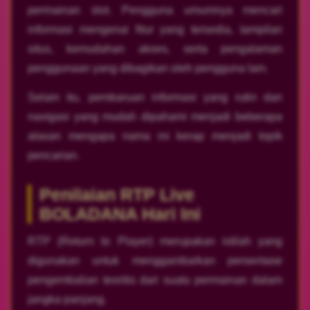
permainan slot. Pengguna umumnya mencari
informasi mengenai fitur yang tersedia, tampilan
situs, kemudahan akses, serta pengalaman
penggunaan yang dibagikan oleh pengguna lain.
Selain itu, pembaruan informasi yang rutin dan
navigasi yang mudah dipahami menjadi beberapa
alasan mengapa nama ini kerap menjadi topik
pencarian.
Penilaian RTP Live
BOLADANA Hari Ini
RTP (Return to Player) merupakan istilah yang
digunakan untuk menggambarkan persentase
pengembalian teoritis dari suatu permainan dalam
jangka panjang.