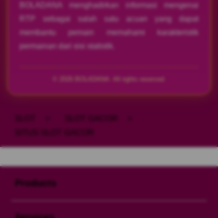
BOLADANA menghadirkan informasi mengenai
RTP sebagai salah satu acuan yang dapat
membantu pemain memahami karakteristik
permainan dari sisi statistik.
© 2026 BOLADANA. All rights reserved.
SLOT
>
SLOT GACOR
>
SITUS SLOT GACOR
Buka
Footer Navigation
Products
Buka
Services