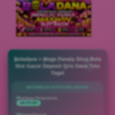
Boladana > Mega Panalo Situs Bola
Slot Gacor Deposit Qris Dana Toto
Togel
INFORMASI SITUS BOLADANA
Penilaian Pengunjung
188.970.687
Minimal Deposit