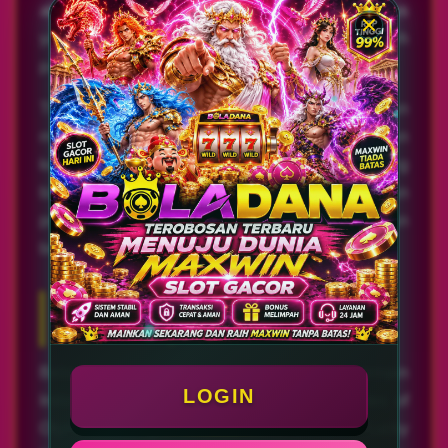
akan mendapatkan berbagai macam bonus bonus
yang sangat menarik yang bisa di mainkan oleh
para pemain.
TIdak Hanya Sampai Disitu saja para pemain akan
mendapatkan berbagai rtp yang sangat tinggi dan
kemenangan maksimal yang sangat mudah yang
bisa didapatkan,Denga tampilan ekonomis dan
permainan yang sangat inovatif,Para pemain akan
bermain dengan rasa nyaman.
Rekomendasi Game Slot
Gacor Populer
Beberapa permainan yang sering dicari pemain
LOGIN
Indonesia antara lain Mahjong Ways 2, Gates of
Olympus, Starlight Princess, Sweet Bonanza, Lucky