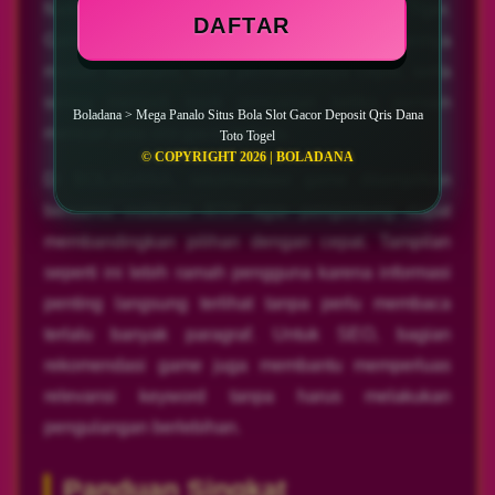
Neko, Wild Bandito, Spaceman, dan Fortune Tiger.
DAFTAR
Game-game tersebut populer karena tampilannya
mudah dipahami, ritme permainannya cepat, serta
sering menjadi topik pencarian ketika pemain
Boladana > Mega Panalo Situs Bola Slot Gacor Deposit Qris Dana
mencari pola slot gacor terbaru.
Toto Togel
© COPYRIGHT 2026 | BOLADANA
Di BOLADANA, rekomendasi game ditampilkan
bersama indikator RTP agar pengunjung dapat
membandingkan pilihan dengan cepat. Tampilan
seperti ini lebih ramah pengguna karena informasi
penting langsung terlihat tanpa perlu membaca
terlalu banyak paragraf. Untuk SEO, bagian
rekomendasi game juga membantu memperluas
relevansi keyword tanpa harus melakukan
pengulangan berlebihan.
Panduan Singkat