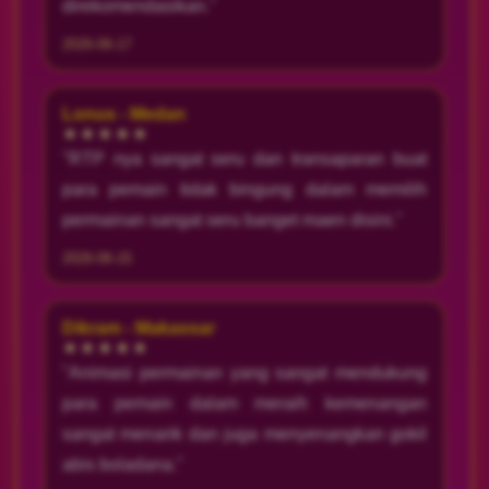
direkomendasikan."
2026-06-17
Lonus - Medan
★★★★★
"RTP nya sangat seru dan transaparan buat
para pemain tidak bingung dalam memilih
permainan sangat seru banget maen disini."
2026-06-15
Dikram - Makassar
★★★★★
"Animasi permainan yang sangat mendukung
para pemain dalam meraih kemenangan
sangat menarik dan juga menyenangkan gokil
abis boladana."