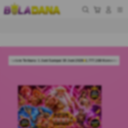
Skip
to
Cari
Troli
Login
Navigation
content
Buka Info Lebih Lanjut
ni Sampai 30 Juni 2026
1.777.168 Komentar Member
Rating Pengguna 5/5