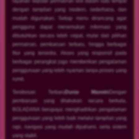
layanan seputar permainan slot dalam satu tempat
dengan tampilan yang modern, sederhana, dan
mudah digunakan. Setiap menu dirancang agar
pengguna dapat menemukan informasi yang
dibutuhkan secara lebih cepat, mulai dari pilihan
permainan, pembaruan terbaru, hingga berbagai
fitur yang tersedia. Akses yang responsif pada
berbagai perangkat juga memberikan pengalaman
penggunaan yang lebih nyaman tanpa proses yang
rumit.
Terobosan Terbaru
Dunia Maxwin
Dengan
pembaruan yang dilakukan secara berkala,
BOLADANA berupaya menghadirkan pengalaman
penggunaan yang lebih baik melalui tampilan yang
rapi, navigasi yang mudah dipahami, serta sistem
yang stabil.