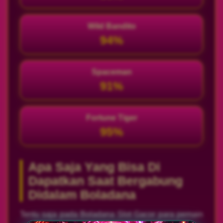
Wild Bandito
94%
Spaceman
91%
Fortune Tiger
95%
Apa Saja Yang Bisa Di
Dapatkan Saat Bergabung
Didalam Boladana
Tentu saja pada Boladana Slot Gacor para pemain