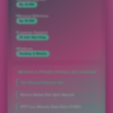
Rp 10.000
Minimal Withdraw
Rp 50.000
Layanan Support
24 Jam Non-Stop
Platform
Desktop & Mobile
BONUS & PROMO SPESIAL BOLADANA
Slot Minimal Deposit 10K
Bonus Harian Dan Spin Special
RTP Live Winrate Rata-Rata 97/98%