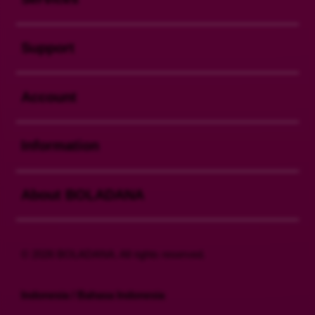
Buka
Support
Buka
Account
Buka
Information
Buka
About BOLADANA
© 2026 BOLADANA. All rights reserved.
Indonesia / Bahasa Indonesia