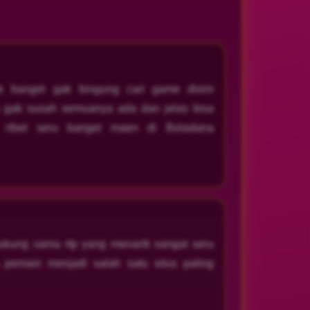
 banget gak bingung cari game disini
 gak susah semuanya ada dan jelas bisa
a ribet seru banget maen di Boladana
ukung sama rtp yang menarik sangat seru
pemain menjadi salah satu situs paling