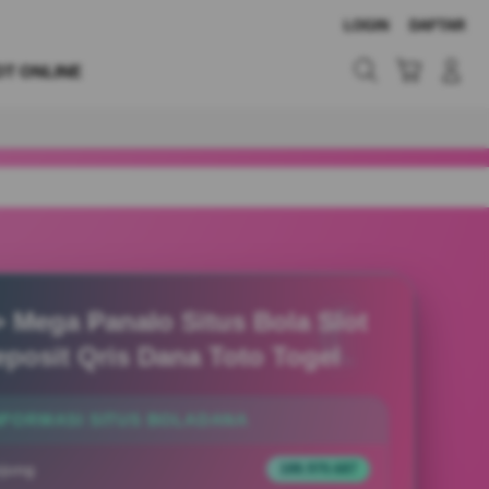
LOGIN
DAFTAR
Cari
Troli
Login/Sign-Up
OT ONLINE
Cari
i 30 Juni 2026
1.777.168 Komentar Member
Rating Pengguna 5
 Mega Panalo Situs Bola Slot
posit Qris Dana Toto Togel
NFORMASI SITUS BOLADANA
njung
188.970.687