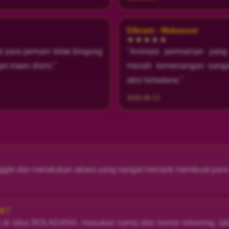
Dikram - Makassar
★★★★★
t para pemain tidak bingung
"Animasi permainan yan
t maen disini."
meraih kemenangan sanga
abis boladana."
2026-06-13
 goggle dan melakukan akses yang sangat menarik membuat pa
NA?
aran di situs BOLADANA, masukan nama dan nomor rekening, lalu