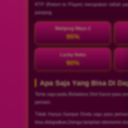
RTP (Return to Player) merupakan istilah y
panjang.
Mahjong Ways 2
95%
Lucky Neko
90%
Apa Saja Yang Bisa Di D
Tentu saja pada Boladana Slot Gacor para p
pemain.
TIdak Hanya Sampai Disitu saja para pema
bisa didapatkan,Denga tampilan ekonomis da