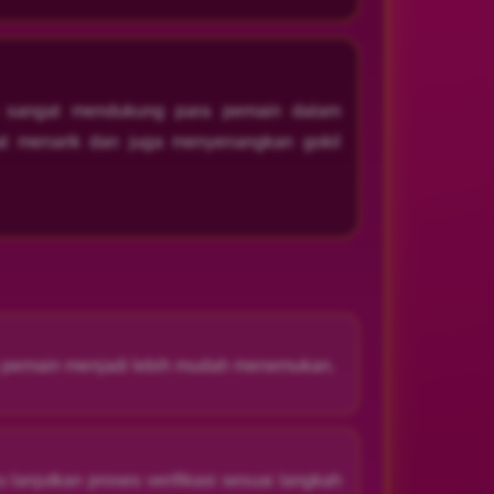
g sangat mendukung para pemain dalam
t menarik dan juga menyenangkan gokil
ra pemain menjadi lebih mudah menemukan.
 lanjutkan proses verifikasi sesuai langkah