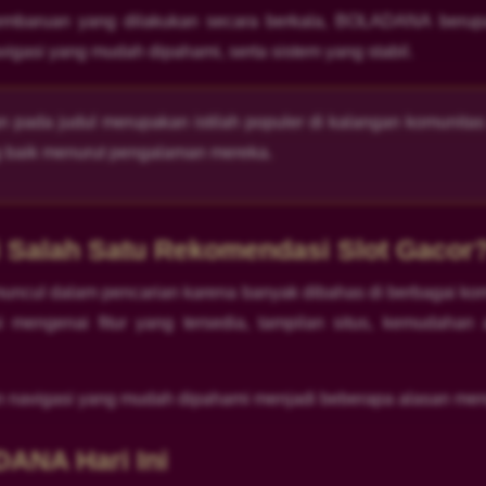
mbaruan yang dilakukan secara berkala, BOLADANA beru
avigasi yang mudah dipahami, serta sistem yang stabil.
kan pada judul merupakan istilah populer di kalangan komuni
g baik menurut pengalaman mereka.
 Salah Satu Rekomendasi Slot Gacor
muncul dalam pencarian karena banyak dibahas di berbagai 
 mengenai fitur yang tersedia, tampilan situs, kemudaha
dan navigasi yang mudah dipahami menjadi beberapa alasan men
DANA Hari Ini