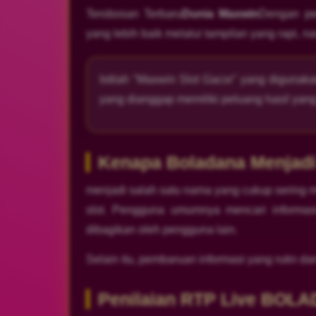
Terobosan Terbaru
Dunia Maxwin
Dengan pe
yang lebih baik melalui tampilan yang rapi, n
Istilah "Maxwin Slot Gacor" yang diguna
yang dianggap memiliki peluang hasil yan
Kenapa Boladana Menjadi
menjadi salah satu nama yang cukup sering 
slot. Pengguna umumnya mencari informasi
dibagikan oleh pengguna lain.
Selain itu, pembaruan informasi yang rutin 
Penilaian RTP Live BOLA