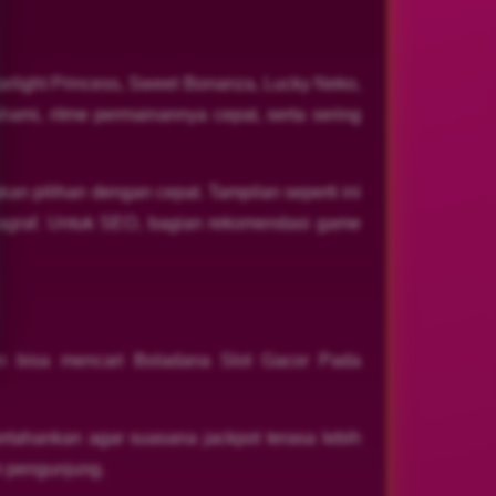
arlight Princess, Sweet Bonanza, Lucky Neko,
ami, ritme permainannya cepat, serta sering
 pilihan dengan cepat. Tampilan seperti ini
aragraf. Untuk SEO, bagian rekomendasi game
n bisa mencari Boladana Slot Gacor Pada
ertahankan agar suasana jackpot terasa lebih
eh pengunjung.