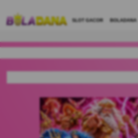
Skip
to
content
SLOT GACOR
BOLADANA
Buka Info Lebih Lanjut