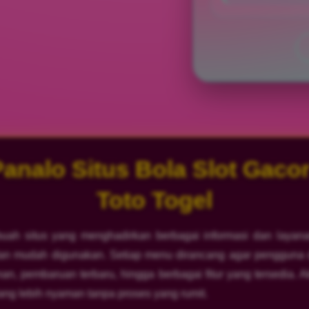
analo Situs Bola Slot Gacor
Toto Togel
h situs yang menghadirkan berbagai informasi dan layanan
dan mudah digunakan. Setiap menu dirancang agar pengguna 
inan, pembaruan terbaru, hingga berbagai fitur yang tersedia.
g lebih nyaman tanpa proses yang rumit.