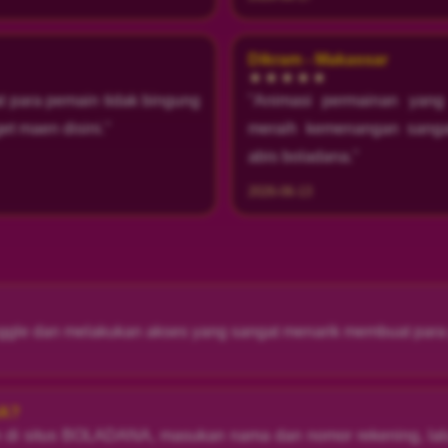
Dikram - Makassar
★★★★★
t para pemain tidak bingung
"Animasi permainan yan
t maen disini."
meraih kemenangan sanga
abis boladana."
2026-06-13
 goggle dan melakukan akses yang sangat menarik membuat pa
NA?
aran di situs BOLADANA, masukan nama dan nomor rekening, lalu