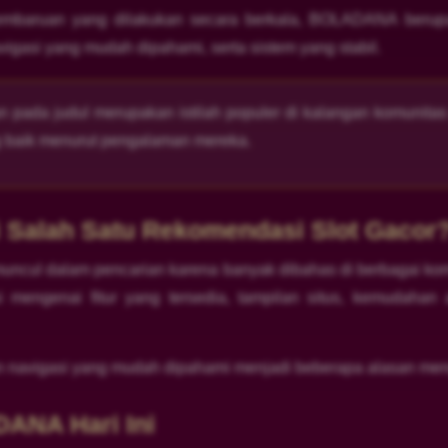
mbaruan yang dilakukan secara berkala, BOLADANA beru
avigasi yang mudah dipahami, serta sistem yang stabil.
kan pada judul merupakan istilah populer di kalangan komuni
g baik menurut pengalaman mereka.
 Salah Satu Rekomendasi Slot Gacor
muncul dalam pencarian karena banyak dibahas di berbagai 
 mengenai fitur yang tersedia, tampilan situs, kemudaha
dan navigasi yang mudah dipahami menjadi beberapa alasan men
DANA Hari Ini