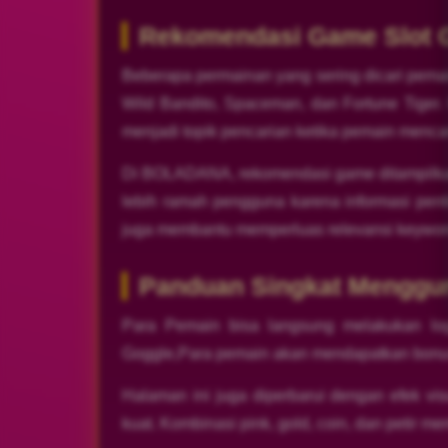
Rekomendasi Game Slot 
Beberapa permainan yang sering dicari pemai
Wild Bandito, Spaceman, dan Fortune Tiger.
menjadi topik pencarian ketika pemain mencari
Di BOLADANA, rekomendasi game ditampilkan 
lebih ramah pengguna karena informasi pent
juga membantu memperluas relevansi keywor
Panduan Singkat Mengg
Para Pemain bisa langsung melakukan lo
Goggle,Para pemain akan mendapatkan bonus 
Halaman ini juga diperbarui dengan efek vis
kuat. Kombinasi pink, gold, coin, dan petir m