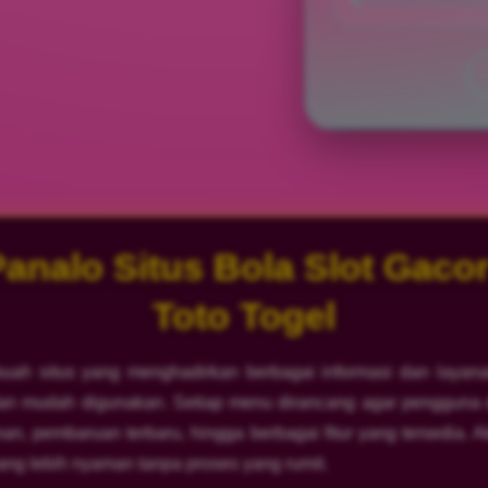
analo Situs Bola Slot Gacor
Toto Togel
h situs yang menghadirkan berbagai informasi dan layanan
dan mudah digunakan. Setiap menu dirancang agar pengguna 
inan, pembaruan terbaru, hingga berbagai fitur yang tersedia.
g lebih nyaman tanpa proses yang rumit.