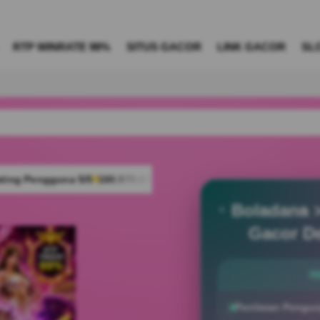
RTP WINRATE 98%
SITUS GACOR
LINK GACOR
SL
.687 Aktif
Layanan Support 24 Jam Non-Stop
Boladana >
Gacor De
I
Penilaian Pengu