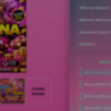
Minimal Deposit
Minimal Withdra
Layanan Support
Platform
BONU
Slot Minimal De
Bonus Harian D
+4 lebih
banyak
RTP Live Winra
Server Slot Ga