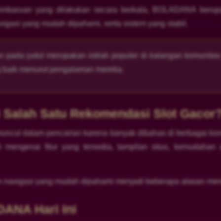
mbaruan yang dilakukan secara berkala, BOLADANA beru
avigasi yang mudah dipahami, serta sistem yang stabil.
kan pada judul merupakan istilah populer di kalangan komuni
g baik menurut pengalaman mereka.
 Salah Satu Rekomendasi Slot Gacor
muncul dalam pencarian karena banyak dibahas di berbagai 
 mengenai fitur yang tersedia, tampilan situs, kemudaha
dan navigasi yang mudah dipahami menjadi beberapa alasan men
DANA Hari Ini