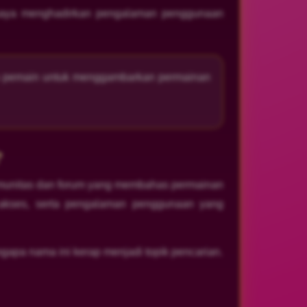
paya menghadirkan pengalaman penggunaan
tas pemain untuk menggambarkan permainan
?
komunitas dan forum yang membahas permainan
n akses, serta pengalaman penggunaan yang
gapa nama ini kerap menjadi topik pencarian.