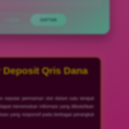
LOGIN
DAFTAR
 Deposit Qris Dana
 seputar permainan slot dalam satu tempat
dapat menemukan informasi yang dibutuhkan
 Akses yang responsif pada berbagai perangkat