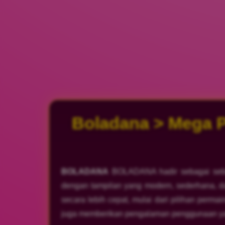
Layer Popup Close
Boladana > Mega P
BOLADANA
BOLADANA hadir sebagai sebua
dengan tampilan yang modern, sederhana, 
secara lebih cepat, mulai dari pilihan perma
juga memberikan pengalaman penggunaan yan