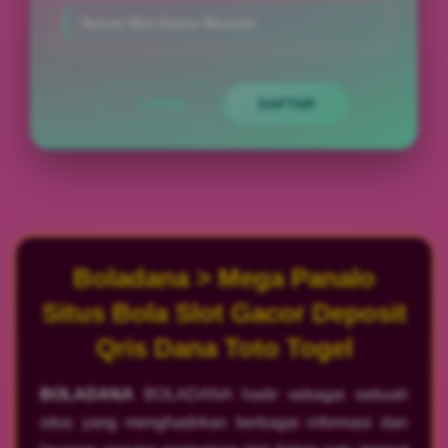
Server Slot Gacor Maxwin
LOGIN
DAFTAR
Layer Popup Close
Boladana > Mega Panalo
Situs Bola Slot Gacor Deposit
Qris Dana Toto Togel
BOLADANA
BOLADANA hadir sebagai sebuah
situs yang menghadirkan berbagai informasi dan