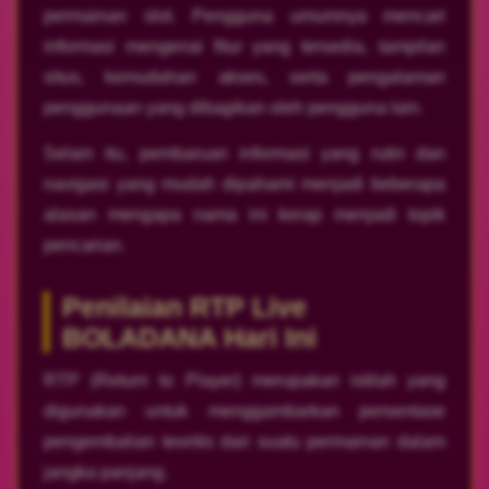
permainan slot. Pengguna umumnya mencari
informasi mengenai fitur yang tersedia, tampilan
situs, kemudahan akses, serta pengalaman
penggunaan yang dibagikan oleh pengguna lain.
Selain itu, pembaruan informasi yang rutin dan
navigasi yang mudah dipahami menjadi beberapa
alasan mengapa nama ini kerap menjadi topik
pencarian.
Penilaian RTP Live
BOLADANA Hari Ini
RTP (Return to Player) merupakan istilah yang
digunakan untuk menggambarkan persentase
pengembalian teoritis dari suatu permainan dalam
jangka panjang.