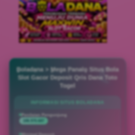
Boladana > Mega Panalo Situs Bola
Slot Gacor Deposit Qris Dana Toto
Togel
INFORMASI SITUS BOLADANA
Penilaian Pengunjung
188.970.687
Minimal Deposit