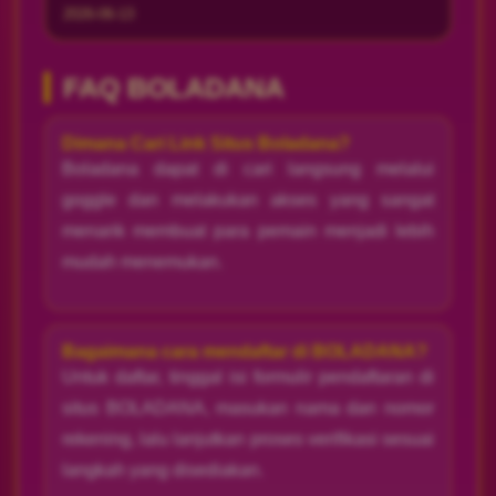
2026-06-13
FAQ BOLADANA
Dimana Cari Link Situs Boladana?
Boladana dapat di cari langsung melalui
goggle dan melakukan akses yang sangat
menarik membuat para pemain menjadi lebih
mudah menemukan.
Bagaimana cara mendaftar di BOLADANA?
Untuk daftar, tinggal isi formulir pendaftaran di
situs BOLADANA, masukan nama dan nomor
rekening, lalu lanjutkan proses verifikasi sesuai
langkah yang disediakan.