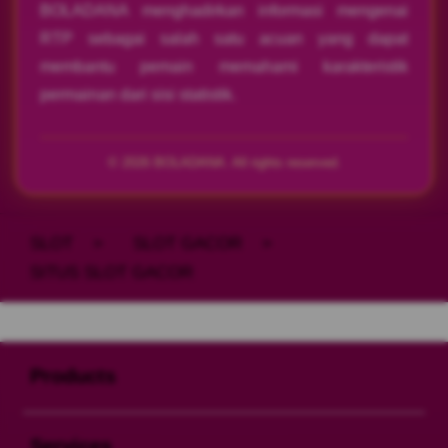
BOLADANA menghadirkan informasi mengenai
RTP sebagai salah satu acuan yang dapat
membantu pemain memahami karakteristik
permainan dari sisi statistik.
© 2026 BOLADANA. All rights reserved.
SLOT
>
SLOT GACOR
>
SITUS SLOT GACOR
Buka
Footer Navigation
Products
Buka
Services