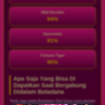
Wild Bandito
94%
Spaceman
91%
Fortune Tiger
95%
Apa Saja Yang Bisa Di
Dapatkan Saat Bergabung
Didalam Boladana
Tentu saja pada Boladana Slot Gacor para pemain