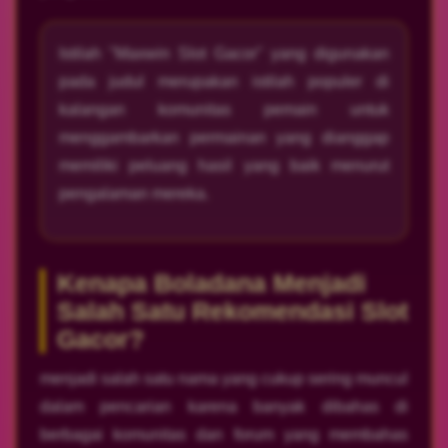
Istilah "Maxwin Slot Gacor" yang digunakan
pada judul merupakan istilah populer di
kalangan komunitas pemain untuk
menggambarkan permainan yang dianggap
memiliki peluang hasil yang baik menurut
pengalaman mereka.
Kenapa Boladana Menjadi
Salah Satu Rekomendasi Slot
Gacor?
menjadi salah satu nama yang cukup sering muncul
dalam pencarian karena banyak dibahas di
berbagai komunitas dan forum yang membahas