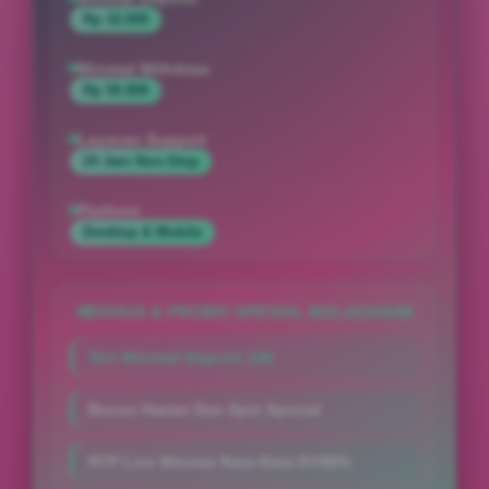
Rp 10.000
Minimal Withdraw
Rp 50.000
Layanan Support
24 Jam Non-Stop
Platform
Desktop & Mobile
BONUS & PROMO SPESIAL BOLADANA
Slot Minimal Deposit 10K
Bonus Harian Dan Spin Special
RTP Live Winrate Rata-Rata 97/98%