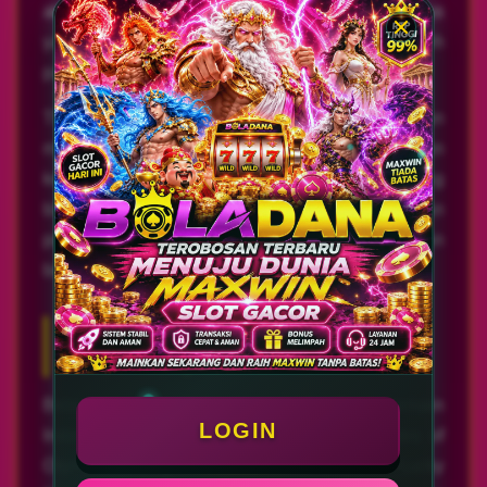
akan mendapatkan berbagai macam bonus bonus
yang sangat menarik yang bisa di mainkan oleh
para pemain.
TIdak Hanya Sampai Disitu saja para pemain akan
mendapatkan berbagai rtp yang sangat tinggi dan
kemenangan maksimal yang sangat mudah yang
bisa didapatkan,Denga tampilan ekonomis dan
permainan yang sangat inovatif,Para pemain akan
bermain dengan rasa nyaman.
Rekomendasi Game Slot
Gacor Populer
Beberapa permainan yang sering dicari pemain
LOGIN
Indonesia antara lain Mahjong Ways 2, Gates of
Olympus, Starlight Princess, Sweet Bonanza, Lucky