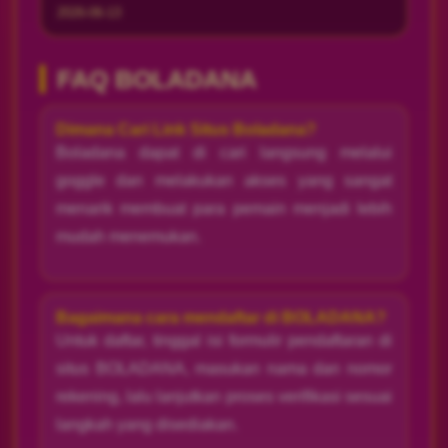
2026-06-13
FAQ BOLADANA
Dimana Cari Link Situs Boladana?
Boladana dapat di cari langsung melalui
goggle dan melakukan akses yang sangat
menarik membuat para pemain menjadi lebih
mudah menemukan.
Bagaimana cara mendaftar di BOLADANA?
Untuk daftar, tinggal isi formulir pendaftaran di
situs BOLADANA, masukan nama dan nomor
rekening, lalu lanjutkan proses verifikasi sesuai
langkah yang disediakan.