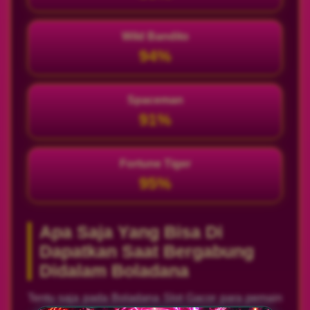
Wild Bandito
94%
Spaceman
91%
Fortune Tiger
95%
Apa Saja Yang Bisa Di
Dapatkan Saat Bergabung
Didalam Boladana
Tentu saja pada Boladana Slot Gacor para pemain