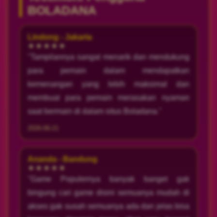
BOLADANA
Lindong - Jakarta
★★★★★
"Tampilannya sangat menarik dan mendukung
para pemain dalam mendapatkan
kemenangan yang lebih maksimal dan
membuat para pemain merasakan nyaman
saat bermain di dalam situs Boladana."
2026-06-21
Ananda - Bandung
★★★★★
"Game Populernya banyak banget gak
bingung cari game disini semuanya mudah di
akses gak susah semuanya ada dan jelas bisa