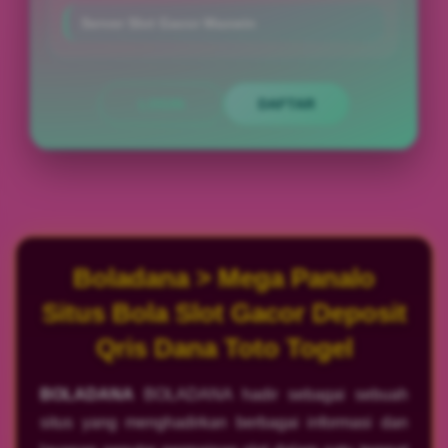
Server Slot Gacor Maxwin
LOGIN
DAFTAR
Layer Popup Close
Boladana > Mega Panalo
Situs Bola Slot Gacor Deposit
Qris Dana Toto Togel
BOLADANA
BOLADANA hadir sebagai sebuah
situs yang menghadirkan berbagai informasi dan