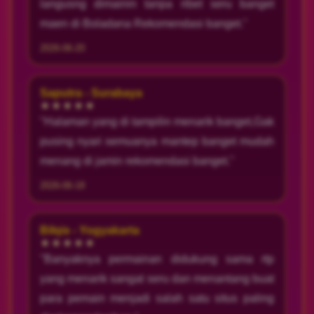
langusng dimainin tanpa ribet seru banget
maen di Boladana Rekomendasi banget."
2026-06-20
Saputra - Surabaya
★★★★★
"Halaman yang di tampilin menarik banget,Gak
pusing nyari semuanya mantep banget mudah
menang di jamin rekomendasi banget."
2026-06-18
Bilqis - Yogyakarta
★★★★★
"Banyaknya permainan didukung sama rtp
yang menarik sangat seru dan menantang buat
para pemain menjadi salah satu situs paling