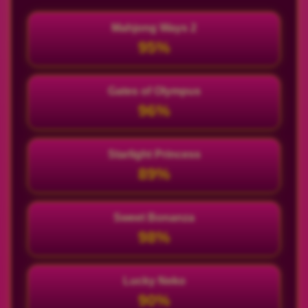
Mahjong Ways 2
95%
Gates of Olympus
96%
Starlight Princess
89%
Sweet Bonanza
98%
Lucky Neko
90%