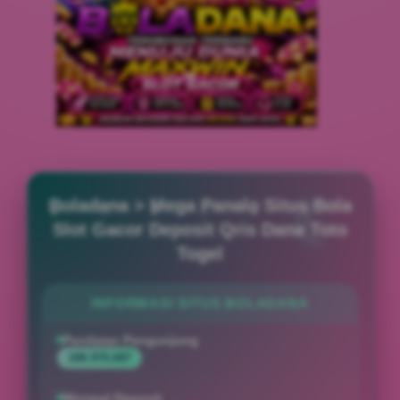
Boladana > Mega Panalo Situs Bola
Slot Gacor Deposit Qris Dana Toto
Togel
INFORMASI SITUS BOLADANA
Penilaian Pengunjung
188.970.687
Minimal Deposit