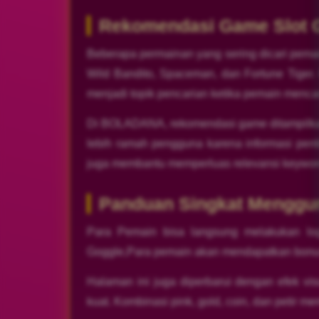
Rekomendasi Game Slot 
Beberapa permainan yang sering dicari pemai
Wild Bandito, Spaceman, dan Fortune Tiger.
menjadi topik pencarian ketika pemain mencari
Di BOLADANA, rekomendasi game ditampilkan 
lebih ramah pengguna karena informasi pent
juga membantu memperluas relevansi keywor
Panduan Singkat Mengg
Para Pemain bisa langsung melakukan lo
Goggle,Para pemain akan mendapatkan bonus 
Halaman ini juga diperbarui dengan efek vis
kuat. Kombinasi pink, gold, coin, dan petir m