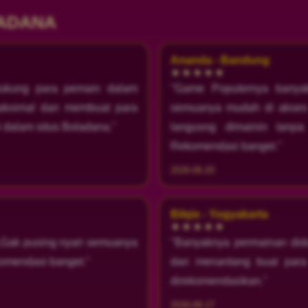
LADANA
Ananda - Bandung
★★★★★
dukung para pemain dalam
"Game Populernya banyak
aksimal dan membuat para
semuanya mudah di akses
dalam situs Boladana."
langusng dimainin tanp
Rekomendasi banget."
2026-06-20
Bilqis - Yogyakarta
★★★★★
,Gak pusing nyari semuanya
"Banyaknya permainan did
omendasi banget."
dan menantang buat para 
direkomendasikan."
2026-06-17