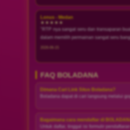
Lonus - Medan
★★★★★
"RTP nya sangat seru dan transaparan bua
dalam memilih permainan sangat seru bange
2026-06-15
FAQ BOLADANA
Dimana Cari Link Situs Boladana?
Boladana dapat di cari langsung melalui
Bagaimana cara mendaftar di BOLADA
Untuk daftar, tinggal isi formulir pendaft