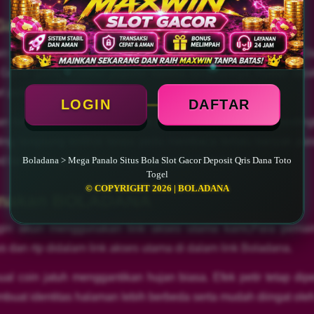
Gacor Populer
n Indonesia antara lain Mahjong Ways 2, Gates of Olympus, St
 Game-game tersebut populer karena tampilannya mudah dipah
 pola slot gacor terbaru.
LOGIN
DAFTAR
bersama indikator RTP agar pengunjung dapat membandingkan
ing langsung terlihat tanpa perlu membaca terlalu banyak p
d tanpa harus melakukan pengulangan berlebihan.
Boladana > Mega Panalo Situs Bola Slot Gacor Deposit Qris Dana Toto
Togel
© COPYRIGHT 2026 | BOLADANA
unakan BOLADANA
gin akun menggunakan link akses utama kami,Para pemai
dan rtp didalam link akses utama di dalam link Boladana.
ual coin jatuh menggantikan hujan biasa. Efek petir tetap dip
embuat identitas halaman lebih berbeda serta mudah diingat ol