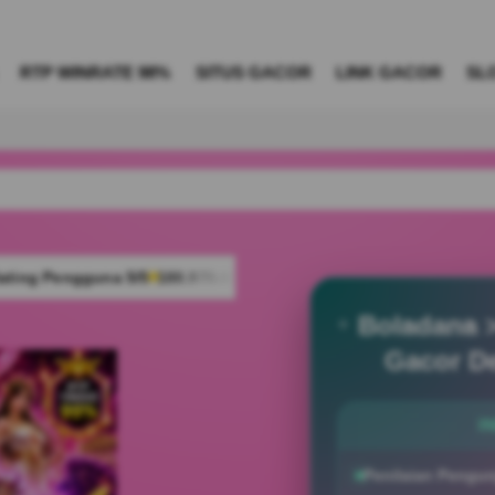
RTP WINRATE 98%
SITUS GACOR
LINK GACOR
SL
.687 Aktif
Layanan Support 24 Jam Non-Stop
Boladana >
Gacor De
I
Penilaian Pengu