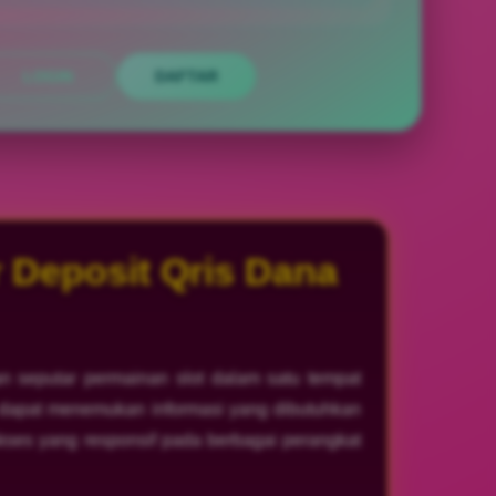
LOGIN
DAFTAR
 Deposit Qris Dana
 seputar permainan slot dalam satu tempat
dapat menemukan informasi yang dibutuhkan
 Akses yang responsif pada berbagai perangkat