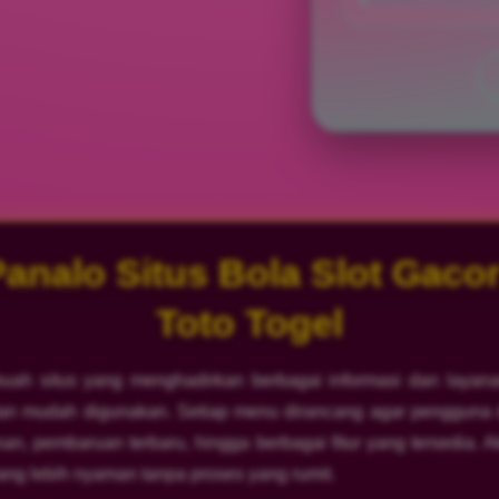
analo Situs Bola Slot Gacor
Toto Togel
h situs yang menghadirkan berbagai informasi dan layanan
dan mudah digunakan. Setiap menu dirancang agar pengguna 
inan, pembaruan terbaru, hingga berbagai fitur yang tersedia.
g lebih nyaman tanpa proses yang rumit.