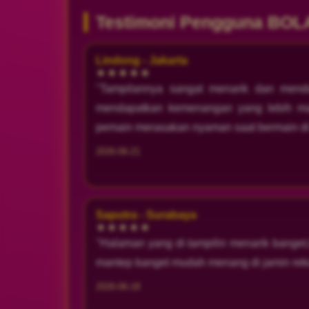
Testimoni Pengguna BO
Lindong - Jakarta
★★★★★
"Tampilannya sangat menarik dan men
mendapatkan kemenangan yang lebih m
pemain merasakan nyaman saat bermain di 
2026-06-21
Saputra - Surabaya
★★★★★
"Halaman yang di tampilin menarik banget
mantep banget mudah menang di jamin rek
2026-06-18