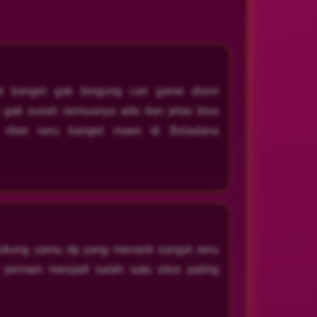
 banget gak bingung cari game disini
 gak susah semuanya ada dan jelas bisa
a ribet seru banget maen di Boladana
ukung sama rtp yang menarik sangat seru
pemain menjadi salah satu situs paling