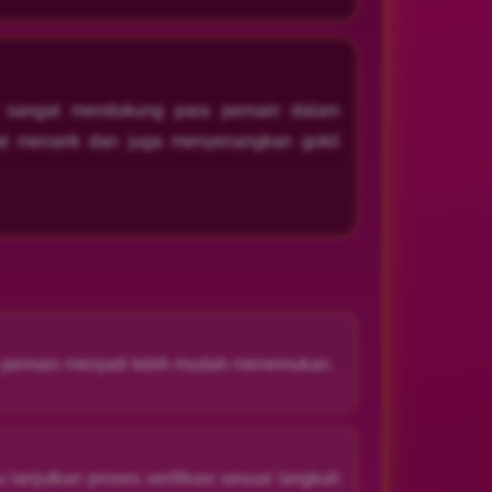
g sangat mendukung para pemain dalam
t menarik dan juga menyenangkan gokil
ra pemain menjadi lebih mudah menemukan.
 lanjutkan proses verifikasi sesuai langkah