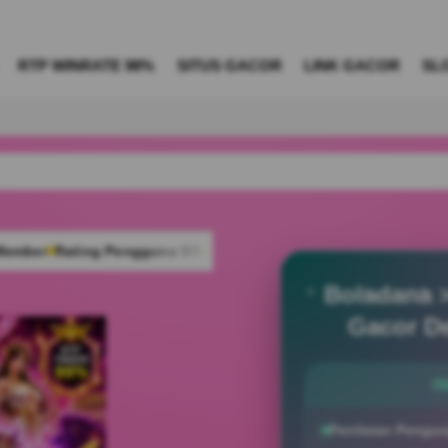
RTP WINRATE 98%
SITUS GACOR
LINK GACOR
SL
88.970.687 Aktif
Layanan Support 24 Jam Non-Stop
Boladana >
Gacor De
I
Penilaian Pengu