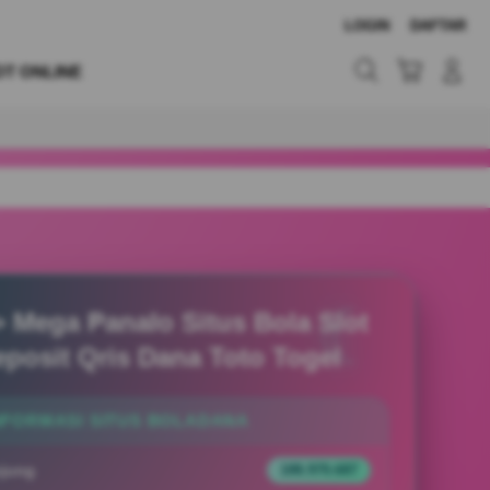
LOGIN
DAFTAR
Cari
Troli
Login/Sign-Up
OT ONLINE
Cari
 Mega Panalo Situs Bola Slot
posit Qris Dana Toto Togel
NFORMASI SITUS BOLADANA
njung
188.970.687