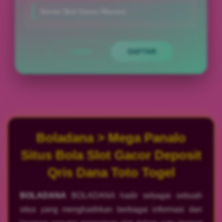
Server Slot Gacor Maxwin
LOGIN
DAFTAR
Layer Popup Close
Boladana > Mega Panalo
Situs Bola Slot Gacor Deposit
Qris Dana Toto Togel
BOLADANA
BOLADANA hadir sebagai sebuah
situs yang menghadirkan berbagai informasi dan