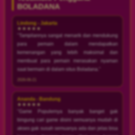
BOLADANA
Lindong - Jakarta
★★★★★
"Tampilannya sangat menarik dan mendukung
para pemain dalam mendapatkan
kemenangan yang lebih maksimal dan
membuat para pemain merasakan nyaman
saat bermain di dalam situs Boladana."
2026-06-21
Ananda - Bandung
★★★★★
"Game Populernya banyak banget gak
bingung cari game disini semuanya mudah di
akses gak susah semuanya ada dan jelas bisa