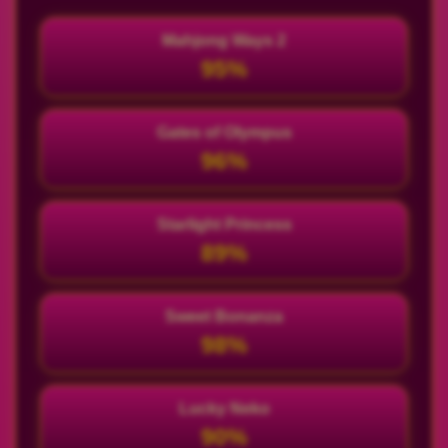
Mahjong Ways 2
95%
Gates of Olympus
96%
Starlight Princess
89%
Sweet Bonanza
98%
Lucky Neko
90%