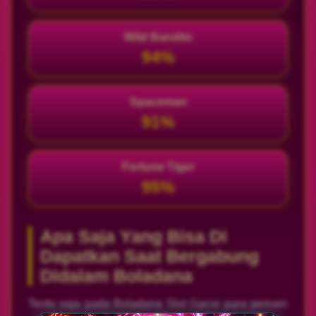
Wild Bandito
94%
Spaceman
91%
Fortune Tiger
95%
Apa Saja Yang Bisa Di
Dapatkan Saat Bergabung
Didalam Boladana
Tentu saja pada Boladana Slot Gacor para pemain