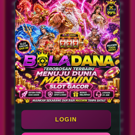
akan mendapatkan berbagai macam bonus bonus
yang sangat menarik yang bisa di mainkan oleh
para pemain.
TIdak Hanya Sampai Disitu saja para pemain akan
mendapatkan berbagai rtp yang sangat tinggi dan
kemenangan maksimal yang sangat mudah yang
bisa didapatkan,Denga tampilan ekonomis dan
permainan yang sangat inovatif,Para pemain akan
bermain dengan rasa nyaman.
Rekomendasi Game Slot
Gacor Populer
Beberapa permainan yang sering dicari pemain
LOGIN
Indonesia antara lain Mahjong Ways 2, Gates of
Olympus, Starlight Princess, Sweet Bonanza, Lucky