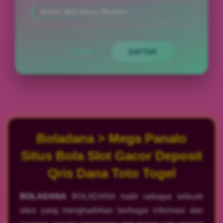
Server Slot Gacor Maxwin
LOGIN
DAFTAR
Layer Popup Close
Boladana > Mega Panalo
Situs Bola Slot Gacor Deposit
Qris Dana Toto Togel
BOLADANA
BOLADANA hadir sebagai sebuah
situs yang menghadirkan berbagai informasi dan