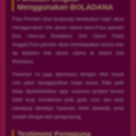
Menggunakan BOLADANA
Para Pemain bisa langsung melakukan login akun
menggunakan link akses utama kami,Para pemain
bisa mencari Boladana Slot Gacor Pada
Goggle,Para pemain akan mendapatkan bonus dan
rtp didalam link akses utama di dalam link
Boladana.
Halaman ini juga diperbarui dengan efek visual
coin jatuh menggantikan hujan biasa. Efek petir
tetap dipertahankan agar suasana jackpot terasa
lebih kuat. Kombinasi pink, gold, coin, dan petir
membuat identitas halaman lebih berbeda serta
mudah diingat oleh pengunjung.
Testimoni Pengguna