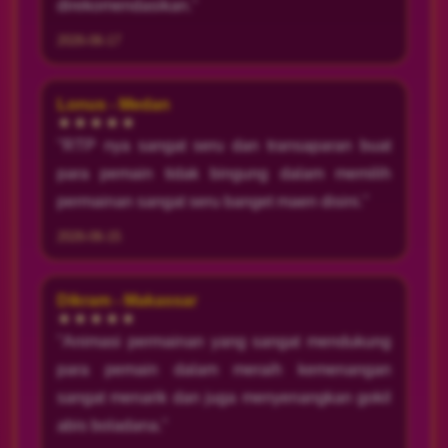
direkomendasikan."
2026-06-17
Lonus - Medan
★★★★★
"RTP nya sangat seru dan transaparan buat
para pemain tidak bingung dalam memilih
permainan sangat seru banget maen disini."
2026-06-15
Dikram - Makassar
★★★★★
"Animasi permainan yang sangat mendukung
para pemain dalam meraih kemenangan
sangat menarik dan juga menyenangkan gokil
abis boladana."