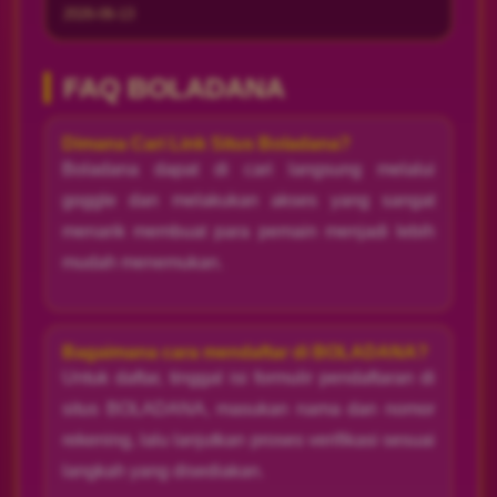
2026-06-13
FAQ BOLADANA
Dimana Cari Link Situs Boladana?
Boladana dapat di cari langsung melalui
goggle dan melakukan akses yang sangat
menarik membuat para pemain menjadi lebih
mudah menemukan.
Bagaimana cara mendaftar di BOLADANA?
Untuk daftar, tinggal isi formulir pendaftaran di
situs BOLADANA, masukan nama dan nomor
rekening, lalu lanjutkan proses verifikasi sesuai
langkah yang disediakan.