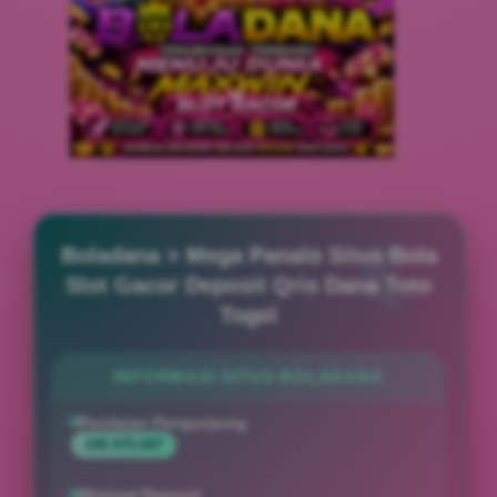
Boladana > Mega Panalo Situs Bola
Slot Gacor Deposit Qris Dana Toto
Togel
INFORMASI SITUS BOLADANA
Penilaian Pengunjung
188.970.687
Minimal Deposit