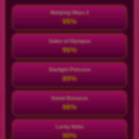
Mahjong Ways 2
95%
Gates of Olympus
96%
Starlight Princess
89%
Sweet Bonanza
98%
Lucky Neko
90%