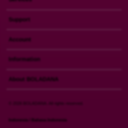
Buka
Support
Buka
Account
Buka
Information
Buka
About BOLADANA
© 2026 BOLADANA. All rights reserved.
Indonesia / Bahasa Indonesia