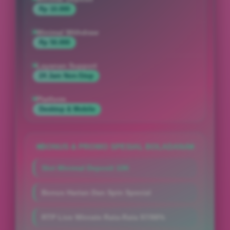
Rp 10.000
Minimal Withdraw
Rp 50.000
Layanan Support
24 Jam Non-Stop
Platform
Desktop & Mobile
BONUS & PROMO SPESIAL BOLADANA
Slot Minimal Deposit 10K
Bonus Harian Dan Spin Special
RTP Live Winrate Rata-Rata 97/98%