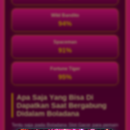
Wild Bandito
94%
Spaceman
91%
Fortune Tiger
95%
Apa Saja Yang Bisa Di
Dapatkan Saat Bergabung
Didalam Boladana
Tentu saja pada Boladana Slot Gacor para pemain