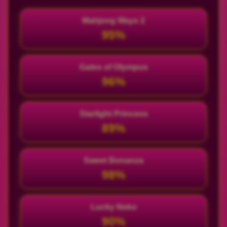
Mahjong Ways 2
95%
Gates of Olympus
96%
Starlight Princess
89%
Sweet Bonanza
98%
Lucky Neko
90%