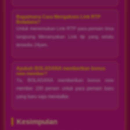
Bagaimana Cara Mengakses Link RTP
Boladana?
Untuk menemukan Link RTP para pemain bisa
langsung Menanyakan Link rtp yang selalu
tersedia 24jam.
Apakah BOLADANA memberikan bonus
new member?
Ya, BOLADANA memberikan bonus new
member 100 persen untuk para pemain baru
yang baru saja mendaftar.
Kesimpulan