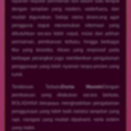
layanan seputar permainan slot dalam satu tempat
dengan tampilan yang modern, sederhana, dan
mudah digunakan. Setiap menu dirancang agar
pengguna dapat menemukan informasi yang
dibutuhkan secara lebih cepat, mulai dari pilihan
permainan, pembaruan terbaru, hingga berbagai
fitur yang tersedia. Akses yang responsif pada
berbagai perangkat juga memberikan pengalaman
penggunaan yang lebih nyaman tanpa proses yang
rumit.
Terobosan Terbaru
Dunia Maxwin
Dengan
pembaruan yang dilakukan secara berkala,
BOLADANA berupaya menghadirkan pengalaman
penggunaan yang lebih baik melalui tampilan yang
rapi, navigasi yang mudah dipahami, serta sistem
yang stabil.