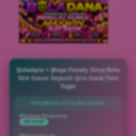
Boladana > Mega Panalo Situs Bola
Slot Gacor Deposit Qris Dana Toto
Togel
INFORMASI SITUS BOLADANA
Penilaian Pengunjung
188.970.687
Minimal Deposit