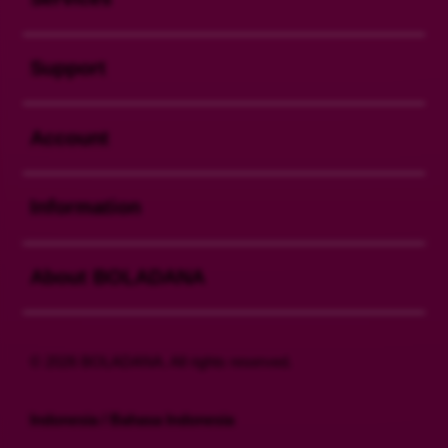
Buka
Support
Buka
Account
Buka
Information
Buka
About BOLADANA
© 2026 BOLADANA. All rights reserved.
Indonesia / Bahasa Indonesia