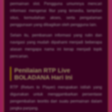
permainan slot. Pengguna umumnya mencari
informasi mengenai fitur yang tersedia, tampilan
situs, kemudahan akses, serta pengalaman
penggunaan yang dibagikan oleh pengguna lain.
Selain itu, pembaruan informasi yang rutin dan
navigasi yang mudah dipahami menjadi beberapa
alasan mengapa nama ini kerap menjadi topik
pencarian.
Penilaian RTP Live
BOLADANA Hari Ini
RTP (Return to Player) merupakan istilah yang
digunakan untuk menggambarkan persentase
pengembalian teoritis dari suatu permainan dalam
jangka panjang.