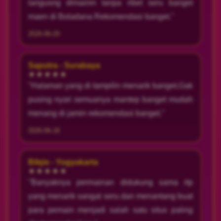
langusng dimainin tanpa ribet seru banget
maen di Boladana Rekomendasi banget."
2026-06-20
Saputra - Surabaya
★★★★★
"Halaman yang di tampilin menarik banget,Gak
pusing nyari semuanya mantep banget mudah
menang di jamin rekomendasi banget."
2026-06-18
Bilqis - Yogyakarta
★★★★★
"Banyaknya permainan didukung sama rtp
yang menarik sangat seru dan menantang buat
para pemain menjadi salah satu situs paling