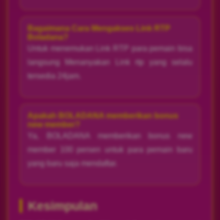
Bagaimana Cara Mengakses Link RTP
Boladana?
Untuk menemukan Link RTP para pemain bisa
langsung Menanyakan Link rtp yang selalu
tersedia 24jam.
Apakah BOLADANA memberikan bonus
new member?
Ya, BOLADANA memberikan bonus new
member 100 persen untuk para pemain baru
yang baru saja mendaftar.
Kesimpulan