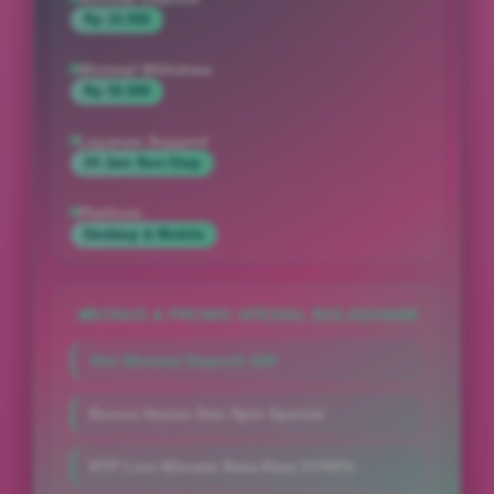
Rp 10.000
Minimal Withdraw
Rp 50.000
Layanan Support
24 Jam Non-Stop
Platform
Desktop & Mobile
BONUS & PROMO SPESIAL BOLADANA
Slot Minimal Deposit 10K
Bonus Harian Dan Spin Special
RTP Live Winrate Rata-Rata 97/98%