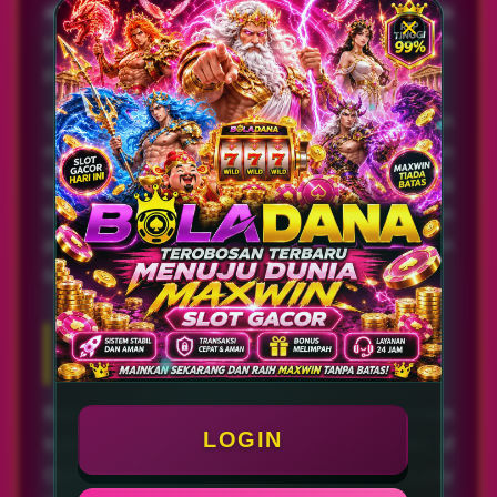
akan mendapatkan berbagai macam bonus bonus
yang sangat menarik yang bisa di mainkan oleh
para pemain.
TIdak Hanya Sampai Disitu saja para pemain akan
mendapatkan berbagai rtp yang sangat tinggi dan
kemenangan maksimal yang sangat mudah yang
bisa didapatkan,Denga tampilan ekonomis dan
permainan yang sangat inovatif,Para pemain akan
bermain dengan rasa nyaman.
Rekomendasi Game Slot
Gacor Populer
Beberapa permainan yang sering dicari pemain
LOGIN
Indonesia antara lain Mahjong Ways 2, Gates of
Olympus, Starlight Princess, Sweet Bonanza, Lucky