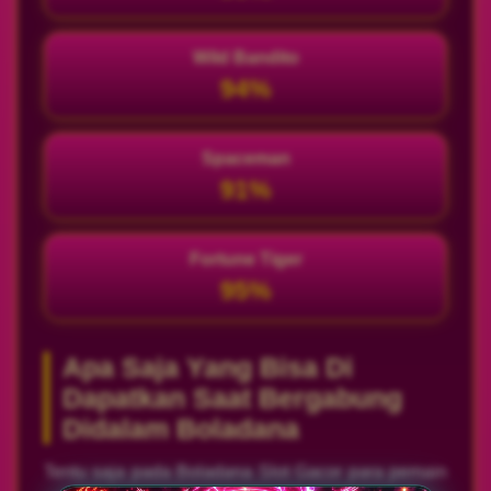
Wild Bandito
94%
Spaceman
91%
Fortune Tiger
95%
Apa Saja Yang Bisa Di
Dapatkan Saat Bergabung
Didalam Boladana
Tentu saja pada Boladana Slot Gacor para pemain