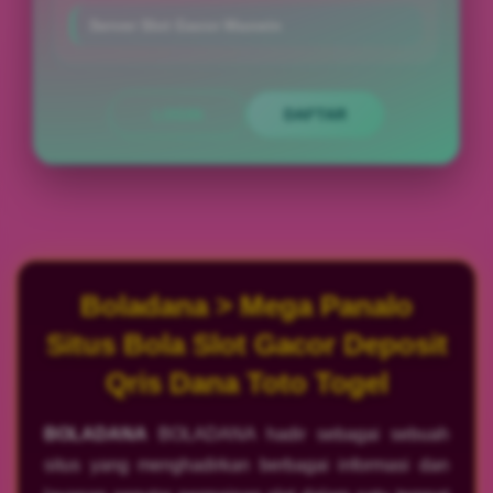
Server Slot Gacor Maxwin
LOGIN
DAFTAR
Layer Popup Close
Boladana > Mega Panalo
Situs Bola Slot Gacor Deposit
Qris Dana Toto Togel
BOLADANA
BOLADANA hadir sebagai sebuah
situs yang menghadirkan berbagai informasi dan