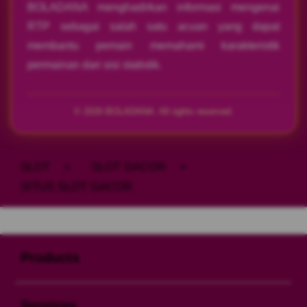
BOLADANA menghadirkan informasi mengenai
RTP sebagai salah satu acuan yang dapat
membantu pemain memahami karakteristik
permainan dari sisi statistik.
© 2026 BOLADANA. All rights reserved.
SLOT
>
SLOT GACOR
>
SITUS SLOT GACOR
Buka
Footer Navigation
Products
Buka
Services