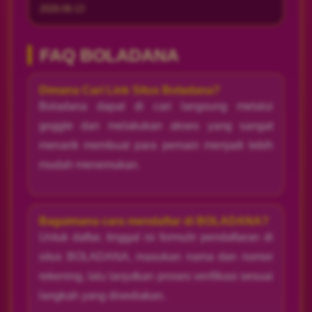
2026-06-13
FAQ BOLADANA
Dimana Cari Link Situs Boladana?
Boladana dapat di cari langsung melalui
goggle dan melakukan akses yang sangat
menarik membuat para pemain menjadi lebih
mudah menemukan.
Bagaimana cara mendaftar di BOLADANA?
Untuk daftar, tinggal isi formulir pendaftaran di
situs BOLADANA, masukan nama dan nomor
rekening, lalu lanjutkan proses verifikasi sesuai
langkah yang disediakan.