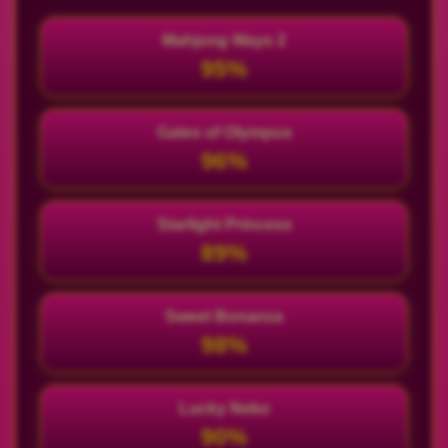
Mahjong Ways 2
95%
Gates of Olympus
96%
Starlight Princess
89%
Sweet Bonanza
98%
Lucky Neko
90%