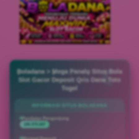
Boladana > Mega Panalo Situs Bola
Slot Gacor Deposit Qris Dana Toto
Togel
INFORMASI SITUS BOLADANA
Penilaian Pengunjung
188.970.687
Minimal Deposit