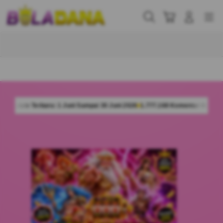
Skip
to
Cari
Troli
Login
Navigation
content
Buka Info Lebih Lanjut
 Sampai 30 Juni 2026
1.777.168 Komentar Member
Rating Pengguna 5/5
188