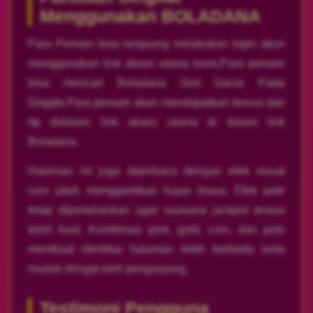
Menggunakan BOLADANA
Para Pemain bisa langsung melakukan login akun
menggunakan link akses utama kami,Para pemain
bisa mencari Boladana Slot Gacor Pada
Goggle,Para pemain akan mendapatkan bonus dan
rtp didalam link akses utama di dalam link
Boladana.
Halaman ini juga diperbarui dengan efek visual
coin jatuh menggantikan hujan biasa. Efek petir
tetap dipertahankan agar suasana jackpot terasa
lebih kuat. Kombinasi pink, gold, coin, dan petir
membuat identitas halaman lebih berbeda serta
mudah diingat oleh pengunjung.
Testimoni Pengguna