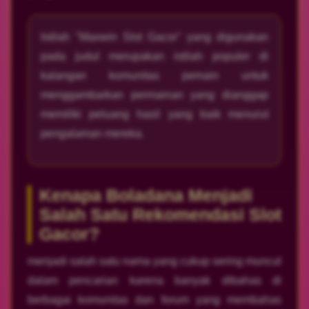
Istilah "Maxwin Slot Gacor" yang digunakan
pada judul merupakan istilah populer di
kalangan komunitas pemain untuk
menggambarkan permainan yang dianggap
memiliki peluang hasil yang baik menurut
pengalaman mereka.
Kenapa Boladana Menjadi
Salah Satu Rekomendasi Slot
Gacor?
menjadi salah satu nama yang cukup sering muncul
dalam pencarian karena banyak dibahas di
berbagai komunitas dan forum yang membahas