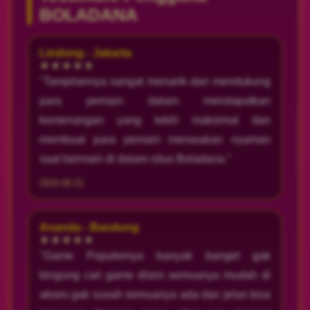
BOLADANA
Lindong - Jakarta
★★★★★
"Tampilannya sangat menarik dan mendukung
para pemain dalam mendapatkan
kemenangan yang lebih maksimal dan
membuat para pemain merasakan nyaman
saat bermain di dalam situs Boladana."
2026-06-21
Ananda - Bandung
★★★★★
"Game Populernya banyak banget gak
bingung cari game disini semuanya mudah di
akses gak susah semuanya ada dan jelas bisa