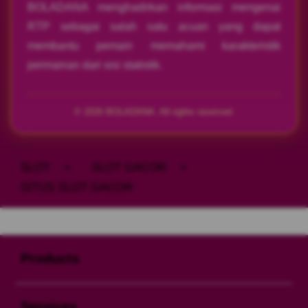
BOLADANA menghadirkan informasi mengenai
RTP sebagai salah satu acuan yang dapat
membantu pemain memahami karakteristik
permainan dari sisi statistik.
© 2026 BOLADANA. All rights reserved.
SLOT
>
SLOT GACOR
>
SITUS SLOT GACOR
Buka
Footer Navigation
Products
Buka
Services