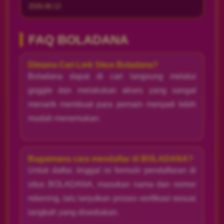
2026-06-13
FAQ BOLADANA
Dimana Cari Link Situs Boladana?
Boladana dapat di cari langsung melalui
goggle dan melakukan akses yang sangat
menarik membuat para pemain menjadi lebih
mudah menemukan.
Bagaimana cara mendaftar di BOLADANA?
Untuk daftar, tinggal isi formulir pendaftaran di
situs BOLADANA, masukan nama dan nomor
rekening, lalu lanjutkan proses verifikasi sesuai
langkah yang disediakan.