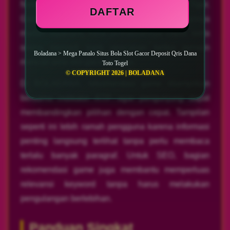
Neko, Wild Bandito, Spaceman, dan Fortune Tiger.
DAFTAR
Game-game tersebut populer karena tampilannya
mudah dipahami, ritme permainannya cepat, serta
sering menjadi topik pencarian ketika pemain
Boladana > Mega Panalo Situs Bola Slot Gacor Deposit Qris Dana
mencari pola slot gacor terbaru.
Toto Togel
© COPYRIGHT 2026 | BOLADANA
Di BOLADANA, rekomendasi game ditampilkan
bersama indikator RTP agar pengunjung dapat
membandingkan pilihan dengan cepat. Tampilan
seperti ini lebih ramah pengguna karena informasi
penting langsung terlihat tanpa perlu membaca
terlalu banyak paragraf. Untuk SEO, bagian
rekomendasi game juga membantu memperluas
relevansi keyword tanpa harus melakukan
pengulangan berlebihan.
Panduan Singkat