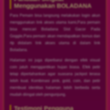
Menggunakan BOLADANA
Para Pemain bisa langsung melakukan login akun
menggunakan link akses utama kami,Para pemain
bisa mencari Boladana Slot Gacor Pada
Goggle,Para pemain akan mendapatkan bonus dan
rtp didalam link akses utama di dalam link
Boladana.
Halaman ini juga diperbarui dengan efek visual
coin jatuh menggantikan hujan biasa. Efek petir
tetap dipertahankan agar suasana jackpot terasa
lebih kuat. Kombinasi pink, gold, coin, dan petir
membuat identitas halaman lebih berbeda serta
mudah diingat oleh pengunjung.
Testimoni Pengguna