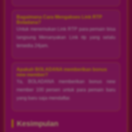
Bagaimana Cara Mengakses Link RTP
Boladana?
Untuk menemukan Link RTP para pemain bisa
langsung Menanyakan Link rtp yang selalu
tersedia 24jam.
Apakah BOLADANA memberikan bonus
new member?
Ya, BOLADANA memberikan bonus new
member 100 persen untuk para pemain baru
yang baru saja mendaftar.
Kesimpulan