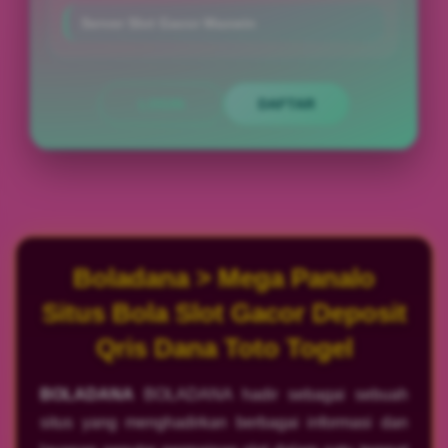
Server Slot Gacor Maxwin
LOGIN
DAFTAR
Layer Popup Close
Boladana > Mega Panalo
Situs Bola Slot Gacor Deposit
Qris Dana Toto Togel
BOLADANA
BOLADANA hadir sebagai sebuah
situs yang menghadirkan berbagai informasi dan