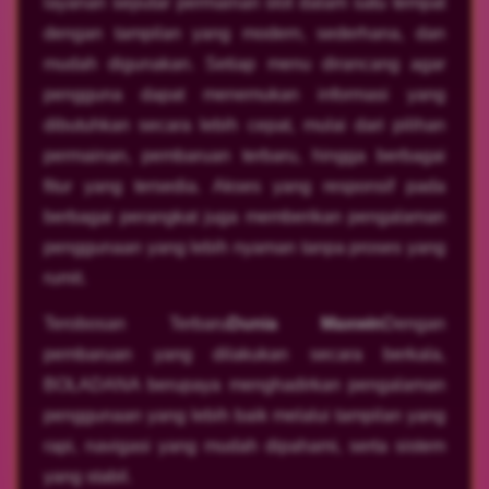
layanan seputar permainan slot dalam satu tempat
dengan tampilan yang modern, sederhana, dan
mudah digunakan. Setiap menu dirancang agar
pengguna dapat menemukan informasi yang
dibutuhkan secara lebih cepat, mulai dari pilihan
permainan, pembaruan terbaru, hingga berbagai
fitur yang tersedia. Akses yang responsif pada
berbagai perangkat juga memberikan pengalaman
penggunaan yang lebih nyaman tanpa proses yang
rumit.
Terobosan Terbaru
Dunia Maxwin
Dengan
pembaruan yang dilakukan secara berkala,
BOLADANA berupaya menghadirkan pengalaman
penggunaan yang lebih baik melalui tampilan yang
rapi, navigasi yang mudah dipahami, serta sistem
yang stabil.