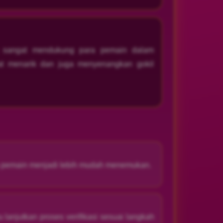
g sangat mendukung para pemain dalam
t menarik dan juga menyenangkan gokil
ra pemain menjadi lebih mudah menemukan.
 lanjutkan proses verifikasi sesuai langkah