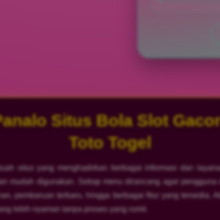
analo Situs Bola Slot Gacor
Toto Togel
h situs yang menghadirkan berbagai informasi dan layanan
dan mudah digunakan. Setiap menu dirancang agar pengguna 
inan, pembaruan terbaru, hingga berbagai fitur yang tersedia.
g lebih nyaman tanpa proses yang rumit.