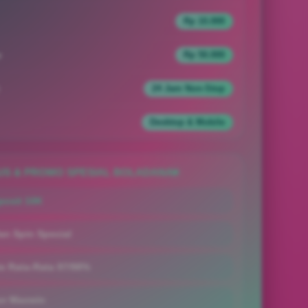
Rp 10.000
w
Rp 50.000
24 Jam Non-Stop
Desktop & Mobile
S & PROMO SPESIAL BOLADANA
posit 10K
an Spin Special
te Rata-Rata 97/98%
cor Maxwin