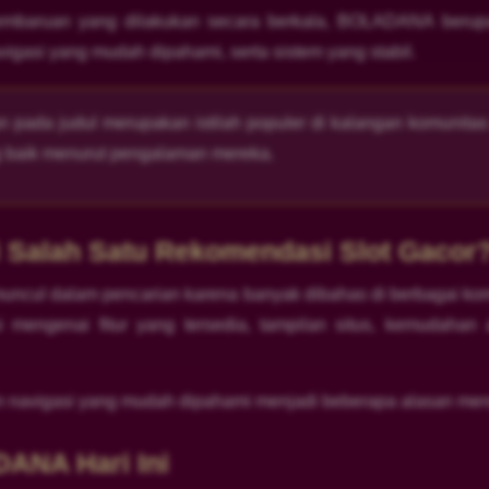
mbaruan yang dilakukan secara berkala, BOLADANA beru
avigasi yang mudah dipahami, serta sistem yang stabil.
kan pada judul merupakan istilah populer di kalangan komuni
g baik menurut pengalaman mereka.
 Salah Satu Rekomendasi Slot Gacor
muncul dalam pencarian karena banyak dibahas di berbagai 
 mengenai fitur yang tersedia, tampilan situs, kemudaha
dan navigasi yang mudah dipahami menjadi beberapa alasan men
DANA Hari Ini