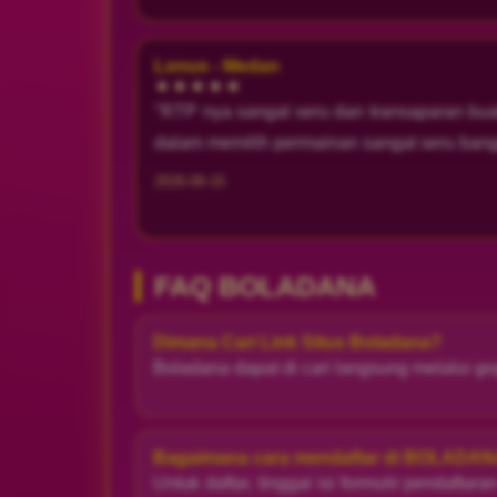
Lonus - Medan
★★★★★
"RTP nya sangat seru dan transaparan bua
dalam memilih permainan sangat seru bange
2026-06-15
FAQ BOLADANA
Dimana Cari Link Situs Boladana?
Boladana dapat di cari langsung melalui
Bagaimana cara mendaftar di BOLADA
Untuk daftar, tinggal isi formulir pendaft