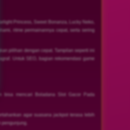
arlight Princess, Sweet Bonanza, Lucky Neko,
ami, ritme permainannya cepat, serta sering
 pilihan dengan cepat. Tampilan seperti ini
aragraf. Untuk SEO, bagian rekomendasi game
n bisa mencari Boladana Slot Gacor Pada
ertahankan agar suasana jackpot terasa lebih
eh pengunjung.