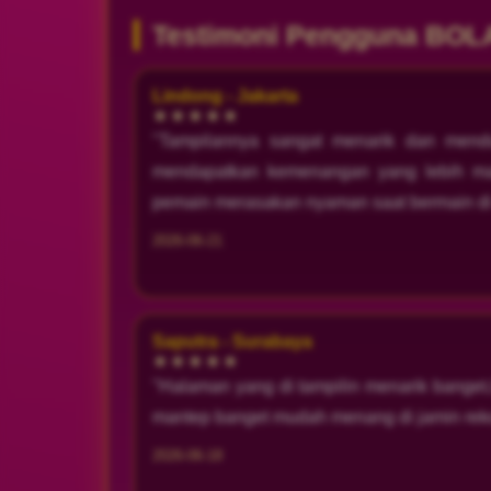
Testimoni Pengguna BO
Lindong - Jakarta
★★★★★
"Tampilannya sangat menarik dan men
mendapatkan kemenangan yang lebih m
pemain merasakan nyaman saat bermain di 
2026-06-21
Saputra - Surabaya
★★★★★
"Halaman yang di tampilin menarik banget
mantep banget mudah menang di jamin rek
2026-06-18