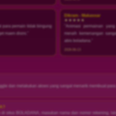
Dikram - Makassar
★★★★★
t para pemain tidak bingung
"Animasi permainan yan
t maen disini."
meraih kemenangan sanga
abis boladana."
2026-06-13
 goggle dan melakukan akses yang sangat menarik membuat pa
NA?
aran di situs BOLADANA, masukan nama dan nomor rekening, lalu