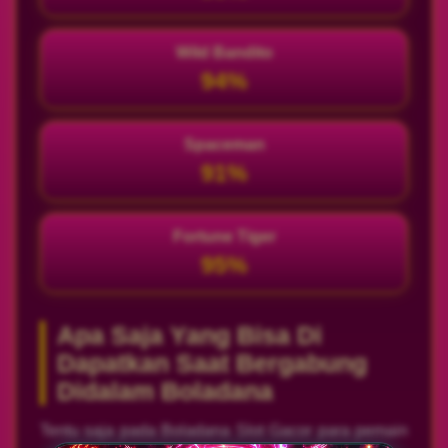
Wild Bandito
94%
Spaceman
91%
Fortune Tiger
95%
Apa Saja Yang Bisa Di
Dapatkan Saat Bergabung
Didalam Boladana
Tentu saja pada Boladana Slot Gacor para pemain