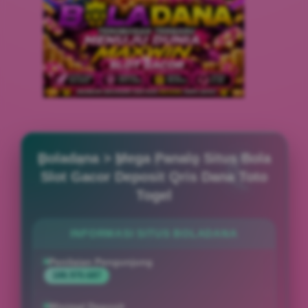
Boladana > Mega Panalo Situs Bola
Slot Gacor Deposit Qris Dana Toto
Togel
INFORMASI SITUS BOLADANA
Penilaian Pengunjung
188.970.687
Minimal Deposit