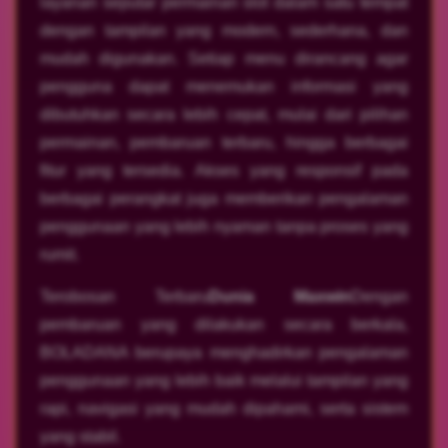
layanan seputar permainan slot dalam satu tempat
dengan tampilan yang modern, sederhana, dan
mudah digunakan. Setiap menu dirancang agar
pengguna dapat menemukan informasi yang
dibutuhkan secara lebih cepat, mulai dari pilihan
permainan, pembaruan terbaru, hingga berbagai
fitur yang tersedia. Akses yang responsif pada
berbagai perangkat juga memberikan pengalaman
penggunaan yang lebih nyaman tanpa proses yang
rumit.
Terobosan Terbaru
Dunia Maxwin
Dengan
pembaruan yang dilakukan secara berkala,
BOLADANA berupaya menghadirkan pengalaman
penggunaan yang lebih baik melalui tampilan yang
rapi, navigasi yang mudah dipahami, serta sistem
yang stabil.