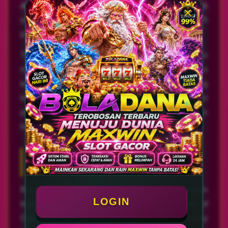
akan mendapatkan berbagai macam bonus bonus
yang sangat menarik yang bisa di mainkan oleh
para pemain.
TIdak Hanya Sampai Disitu saja para pemain akan
mendapatkan berbagai rtp yang sangat tinggi dan
kemenangan maksimal yang sangat mudah yang
bisa didapatkan,Denga tampilan ekonomis dan
permainan yang sangat inovatif,Para pemain akan
bermain dengan rasa nyaman.
Rekomendasi Game Slot
Gacor Populer
Beberapa permainan yang sering dicari pemain
LOGIN
Indonesia antara lain Mahjong Ways 2, Gates of
Olympus, Starlight Princess, Sweet Bonanza, Lucky