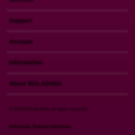
Buka
Support
Buka
Account
Buka
Information
Buka
About BOLADANA
© 2026 BOLADANA. All rights reserved.
Indonesia / Bahasa Indonesia