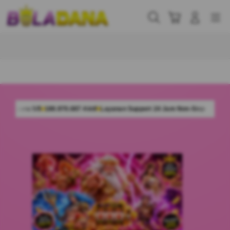
Skip
to
Cari
Troli
Login
Navigation
content
Buka Info Lebih Lanjut
7 Aktif
Layanan Support 24 Jam Non-Stop