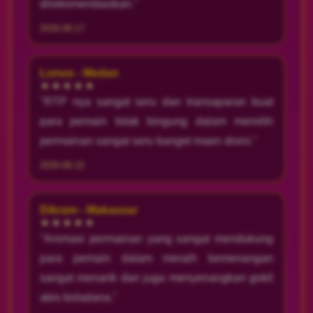
direkomendasikan."
2026-06-17
Lonus - Medan
★★★★★
"RTP nya sangat seru dan transaparan buat
para pemain tidak bingung dalam memilih
permainan sangat seru banget maen disini."
2026-06-15
Dikram - Makassar
★★★★★
"Animasi permainan yang sangat mendukung
para pemain dalam meraih kemenangan
sangat menarik dan juga menyenangkan gokil
abis boladana."