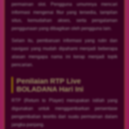
permainan slot. Pengguna umumnya mencari
informasi mengenai fitur yang tersedia, tampilan
situs, kemudahan akses, serta pengalaman
penggunaan yang dibagikan oleh pengguna lain.
Selain itu, pembaruan informasi yang rutin dan
navigasi yang mudah dipahami menjadi beberapa
alasan mengapa nama ini kerap menjadi topik
pencarian.
Penilaian RTP Live
BOLADANA Hari Ini
RTP (Return to Player) merupakan istilah yang
digunakan untuk menggambarkan persentase
pengembalian teoritis dari suatu permainan dalam
jangka panjang.