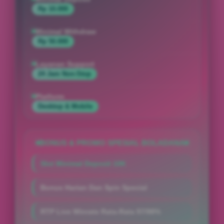
Rp 10.000
Minimal Withdraw
Rp 50.000
Layanan Support
24 Jam Non-Stop
Platform
Desktop & Mobile
BONUS & PROMO SPESIAL BOLADANA
Slot Minimal Deposit 10K
Bonus Harian Dan Spin Special
RTP Live Winrate Rata-Rata 97/98%