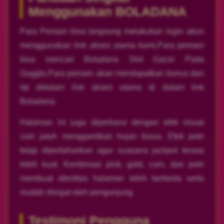
Menggunakan BOLADANA
Para Pemain bisa langsung melakukan login akun
menggunakan link akses utama kami,Para pemain
bisa mencari Boladana Slot Gacor Pada
Goggle,Para pemain akan mendapatkan bonus dan
rtp didalam link akses utama di dalam link
Boladana.
Halaman ini juga diperbarui dengan efek visual
coin jatuh menggantikan hujan biasa. Efek petir
tetap dipertahankan agar suasana jackpot terasa
lebih kuat. Kombinasi pink, gold, coin, dan petir
membuat identitas halaman lebih berbeda serta
mudah diingat oleh pengunjung.
Testimoni Pengguna