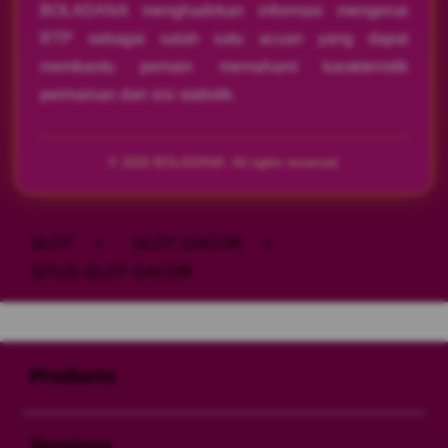
BOLADANA menghadirkan informasi mengenai
RTP sebagai salah satu acuan yang dapat
membantu pemain memahami karakteristik
permainan dari sisi statistik.
© 2026 BOLADANA. All rights reserved.
SLOT
>
SLOT GACOR
>
SITUS SLOT GACOR
Buka
Footer Navigation
Products
Buka
Services