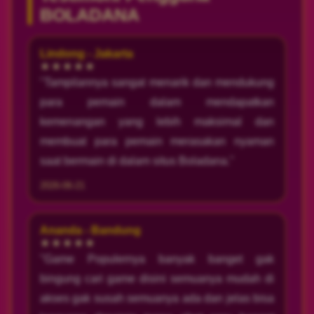
BOLADANA
Lindong - Jakarta
★★★★★
"Tampilannya sangat menarik dan mendukung
para pemain dalam mendapatkan
kemenangan yang lebih maksimal dan
membuat para pemain merasakan nyaman
saat bermain di dalam situs Boladana."
2026-06-21
Ananda - Bandung
★★★★★
"Game Populernya banyak banget gak
bingung cari game disini semuanya mudah di
akses gak susah semuanya ada dan jelas bisa