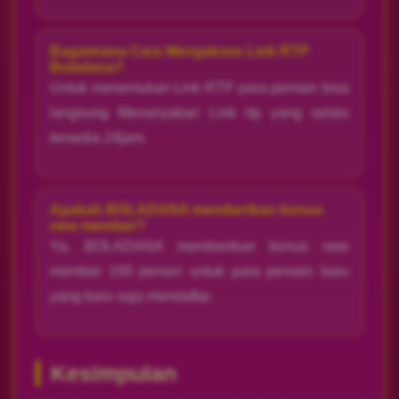
Bagaimana Cara Mengakses Link RTP
Boladana?
Untuk menemukan Link RTP para pemain bisa
langsung Menanyakan Link rtp yang selalu
tersedia 24jam.
Apakah BOLADANA memberikan bonus
new member?
Ya, BOLADANA memberikan bonus new
member 100 persen untuk para pemain baru
yang baru saja mendaftar.
Kesimpulan