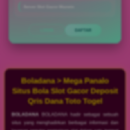
Server Slot Gacor Maxwin
LOGIN
DAFTAR
Layer Popup Close
Boladana > Mega Panalo
Situs Bola Slot Gacor Deposit
Qris Dana Toto Togel
BOLADANA
BOLADANA hadir sebagai sebuah
situs yang menghadirkan berbagai informasi dan