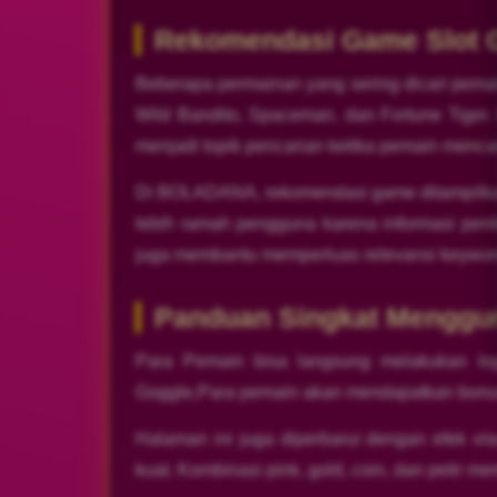
Rekomendasi Game Slot 
Beberapa permainan yang sering dicari pemai
Wild Bandito, Spaceman, dan Fortune Tiger.
menjadi topik pencarian ketika pemain mencari
Di BOLADANA, rekomendasi game ditampilkan 
lebih ramah pengguna karena informasi pent
juga membantu memperluas relevansi keywor
Panduan Singkat Mengg
Para Pemain bisa langsung melakukan lo
Goggle,Para pemain akan mendapatkan bonus 
Halaman ini juga diperbarui dengan efek vis
kuat. Kombinasi pink, gold, coin, dan petir m