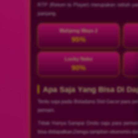
RTP (Return to Player) merupakan istilah y
panjang.
Mahjong Ways 2
95%
Lucky Neko
90%
Apa Saja Yang Bisa Di D
Tentu saja pada Boladana Slot Gacor para p
pemain.
TIdak Hanya Sampai Disitu saja para pema
bisa didapatkan,Denga tampilan ekonomis da