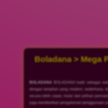
Layer Popup Close
Boladana > Mega P
BOLADANA
BOLADANA hadir sebagai sebua
dengan tampilan yang modern, sederhana, 
secara lebih cepat, mulai dari pilihan perma
juga memberikan pengalaman penggunaan yan