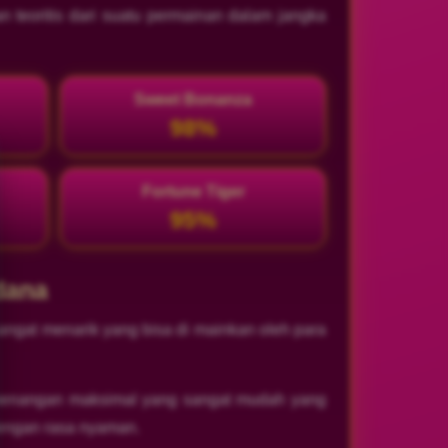
 teoritis dari suatu permainan dalam jangka
Sweet Bonanza
98%
Fortune Tiger
95%
dana
ngat menarik yang bisa di mainkan oleh para
emenangan maksimal yang sangat mudah yang
dengan rasa nyaman.