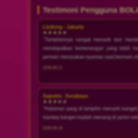
Testimoni Pengguna BO
Lindong - Jakarta
★★★★★
"Tampilannya sangat menarik dan men
mendapatkan kemenangan yang lebih m
pemain merasakan nyaman saat bermain di 
2026-06-21
Saputra - Surabaya
★★★★★
"Halaman yang di tampilin menarik banget
mantep banget mudah menang di jamin rek
2026-06-18