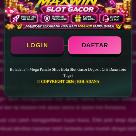
Gacor Populer
n Indonesia antara lain Mahjong Ways 2, Gates of Olympus, St
 Game-game tersebut populer karena tampilannya mudah dipah
 pola slot gacor terbaru.
LOGIN
DAFTAR
bersama indikator RTP agar pengunjung dapat membandingkan
ing langsung terlihat tanpa perlu membaca terlalu banyak p
d tanpa harus melakukan pengulangan berlebihan.
Boladana > Mega Panalo Situs Bola Slot Gacor Deposit Qris Dana Toto
Togel
© COPYRIGHT 2026 | BOLADANA
unakan BOLADANA
gin akun menggunakan link akses utama kami,Para pemai
dan rtp didalam link akses utama di dalam link Boladana.
ual coin jatuh menggantikan hujan biasa. Efek petir tetap dip
embuat identitas halaman lebih berbeda serta mudah diingat ol