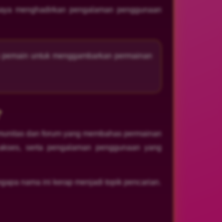
paya menghadirkan pengalaman penggunaan
tas pemain untuk menggambarkan permainan
?
komunitas dan forum yang membahas permainan
n akses, serta pengalaman penggunaan yang
gapa nama ini kerap menjadi topik pencarian.