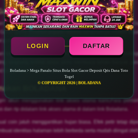
Gacor Populer
n Indonesia antara lain Mahjong Ways 2, Gates of Olympus, St
 Game-game tersebut populer karena tampilannya mudah dipah
 pola slot gacor terbaru.
LOGIN
DAFTAR
bersama indikator RTP agar pengunjung dapat membandingkan
ing langsung terlihat tanpa perlu membaca terlalu banyak p
d tanpa harus melakukan pengulangan berlebihan.
Boladana > Mega Panalo Situs Bola Slot Gacor Deposit Qris Dana Toto
Togel
© COPYRIGHT 2026 | BOLADANA
unakan BOLADANA
gin akun menggunakan link akses utama kami,Para pemai
dan rtp didalam link akses utama di dalam link Boladana.
ual coin jatuh menggantikan hujan biasa. Efek petir tetap dip
embuat identitas halaman lebih berbeda serta mudah diingat ol