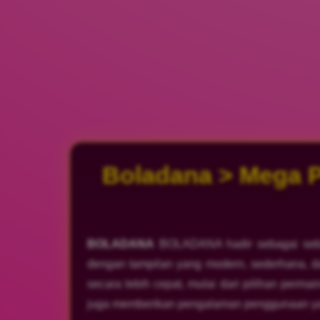
Layer Popup Close
Boladana > Mega P
BOLADANA
BOLADANA hadir sebagai sebua
dengan tampilan yang modern, sederhana, 
secara lebih cepat, mulai dari pilihan perma
juga memberikan pengalaman penggunaan yan