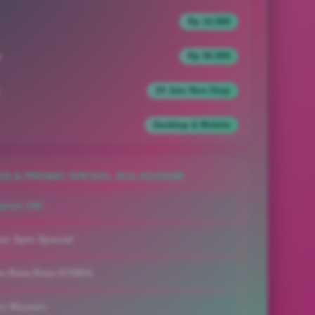
Rp 10.000
w
Rp 50.000
24 Jam Non-Stop
Desktop & Mobile
S & PROMO SPESIAL BOLADANA
posit 10K
an Spin Special
te Rata-Rata 97/98%
cor Maxwin