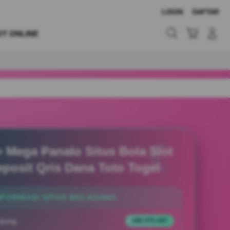
LOGIN
DAFTAR
Cari
Troli
Login/Sign-Up
OT ONLINE
Cari
 Mega Panalo Situs Bola Slot
posit Qris Dana Toto Togel
NFORMASI SITUS BOLADANA
njung
188.970.687