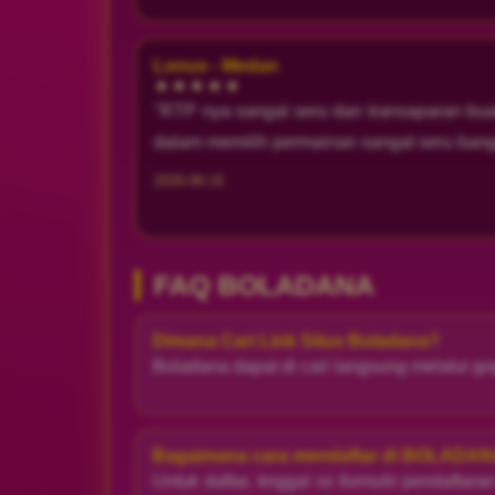
Lonus - Medan
★★★★★
"RTP nya sangat seru dan transaparan bua
dalam memilih permainan sangat seru bange
2026-06-15
FAQ BOLADANA
Dimana Cari Link Situs Boladana?
Boladana dapat di cari langsung melalui
Bagaimana cara mendaftar di BOLADA
Untuk daftar, tinggal isi formulir pendaft