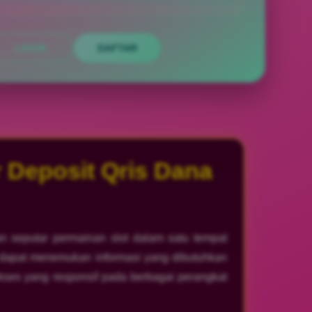
LOGIN
DAFTAR
 Deposit Qris Dana
 seputar permainan slot dalam satu tempat
dapat menemukan informasi yang dibutuhkan
 Akses yang responsif pada berbagai perangkat