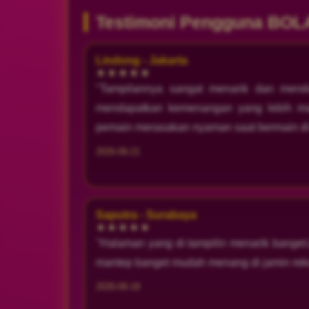
Testimoni Pengguna BO
Lindong - Jakarta
★★★★★
"Tampilannya sangat menarik dan men
mendapatkan kemenangan yang lebih m
pemain merasakan nyaman saat bermain di 
2026-06-21
Saputra - Surabaya
★★★★★
"Halaman yang di tampilin menarik banget
mantep banget mudah menang di jamin rek
2026-06-18