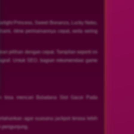
arlight Princess, Sweet Bonanza, Lucky Neko,
ami, ritme permainannya cepat, serta sering
 pilihan dengan cepat. Tampilan seperti ini
aragraf. Untuk SEO, bagian rekomendasi game
n bisa mencari Boladana Slot Gacor Pada
ertahankan agar suasana jackpot terasa lebih
eh pengunjung.