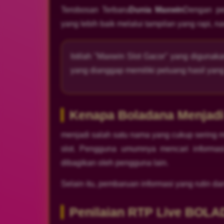
Terobosan Terbaru
Dunia Maxwin
Dengan pe
yang lebih baik melalui tampilan yang rapi, n
Istilah "Maxwin Slot Gacor" yang diguna
yang dianggap memiliki peluang hasil yan
Kenapa Boladana Menjadi
menjadi salah satu nama yang cukup sering 
slot. Pengguna umumnya mencari informasi
dibagikan oleh pengguna lain.
Selain itu, pembaruan informasi yang rutin 
Penilaian RTP Live BOLA