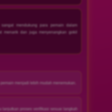
g sangat mendukung para pemain dalam
t menarik dan juga menyenangkan gokil
ra pemain menjadi lebih mudah menemukan.
 lanjutkan proses verifikasi sesuai langkah