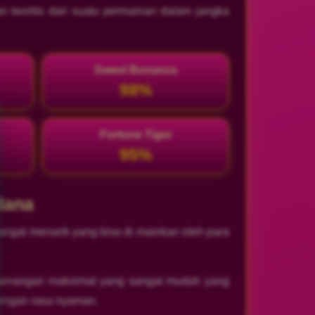
 teoritis dari suatu permainan dalam jangka
Sweet Bonanza
98%
Fortune Tiger
95%
dana
ngat menarik yang bisa di mainkan oleh para
emenangan maksimal yang sangat mudah yang
dengan rasa nyaman.