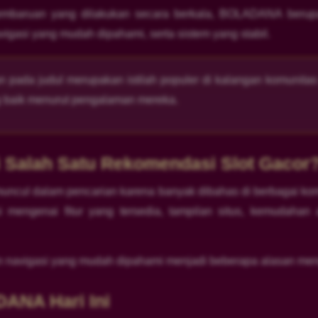
mbaruan yang dilakukan secara berkala, BOLADANA beru
avigasi yang mudah dipahami, serta sistem yang stabil.
kan pada judul merupakan istilah populer di kalangan komuni
g baik menurut pengalaman mereka.
 Salah Satu Rekomendasi Slot Gacor
muncul dalam pencarian karena banyak dibahas di berbagai 
 mengenai fitur yang tersedia, tampilan situs, kemudaha
dan navigasi yang mudah dipahami menjadi beberapa alasan men
DANA Hari Ini