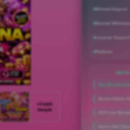
Minimal Deposit
Minimal Withdra
Layanan Support
Platform
BONU
Slot Minimal De
Bonus Harian D
+4 lebih
banyak
RTP Live Winra
Server Slot Ga