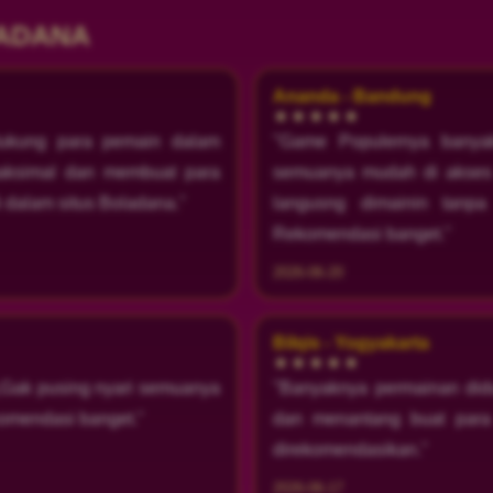
LADANA
Ananda - Bandung
★★★★★
dukung para pemain dalam
"Game Populernya banyak
aksimal dan membuat para
semuanya mudah di akses
dalam situs Boladana."
langusng dimainin tanp
Rekomendasi banget."
2026-06-20
Bilqis - Yogyakarta
★★★★★
,Gak pusing nyari semuanya
"Banyaknya permainan did
omendasi banget."
dan menantang buat para 
direkomendasikan."
2026-06-17