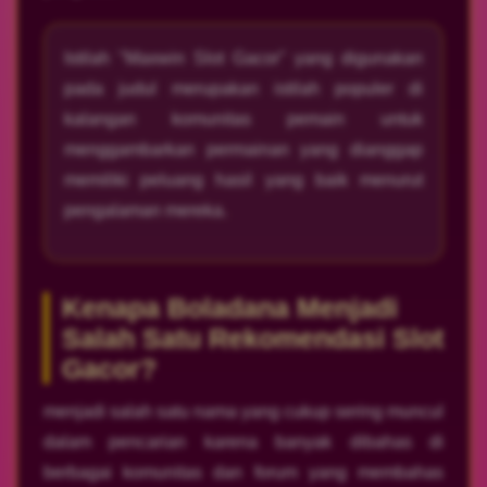
Istilah "Maxwin Slot Gacor" yang digunakan
pada judul merupakan istilah populer di
kalangan komunitas pemain untuk
menggambarkan permainan yang dianggap
memiliki peluang hasil yang baik menurut
pengalaman mereka.
Kenapa Boladana Menjadi
Salah Satu Rekomendasi Slot
Gacor?
menjadi salah satu nama yang cukup sering muncul
dalam pencarian karena banyak dibahas di
berbagai komunitas dan forum yang membahas