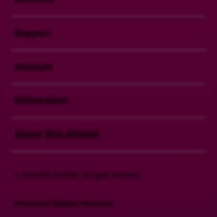
Buka
Support
Buka
Account
Buka
Information
Buka
About BOLADANA
© 2026 BOLADANA. All rights reserved.
Indonesia / Bahasa Indonesia