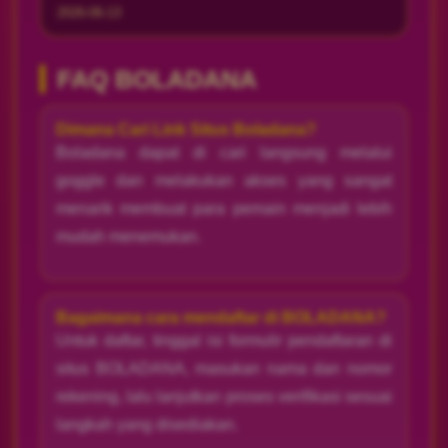
2026-06-13
FAQ BOLADANA
Dimana Cari Link Situs Boladana?
Boladana dapat di cari langsung melalui
goggle dan melakukan akses yang sangat
menarik membuat para pemain menjadi lebih
mudah menemukan.
Bagaimana cara mendaftar di BOLADANA?
Untuk daftar, tinggal isi formulir pendaftaran di
situs BOLADANA, masukan nama dan nomor
rekening, lalu lanjutkan proses verifikasi sesuai
langkah yang disediakan.