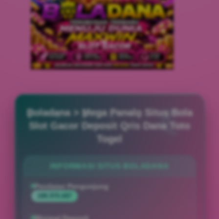
Boladana > Mega Panalo Situs Bola
Slot Gacor Deposit Qris Dana Toto
Togel
INFORMASI SITUS BOLADANA
Penilaian Pengunjung
188.970.687
Minimal Deposit