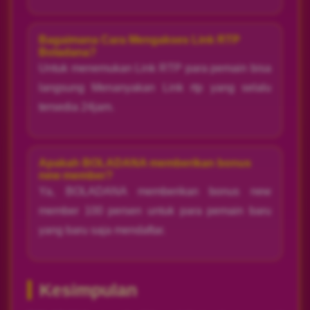
Bagaimana Cara Mengakses Link RTP
Boladana?
Untuk menemukan Link RTP para pemain bisa
langsung Menanyakan Link rtp yang selalu
tersedia 24jam.
Apakah BOLADANA memberikan bonus
new member?
Ya, BOLADANA memberikan bonus new
member 100 persen untuk para pemain baru
yang baru saja mendaftar.
Kesimpulan