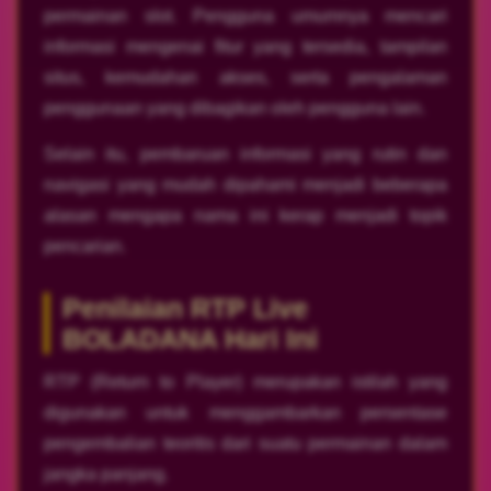
permainan slot. Pengguna umumnya mencari
informasi mengenai fitur yang tersedia, tampilan
situs, kemudahan akses, serta pengalaman
penggunaan yang dibagikan oleh pengguna lain.
Selain itu, pembaruan informasi yang rutin dan
navigasi yang mudah dipahami menjadi beberapa
alasan mengapa nama ini kerap menjadi topik
pencarian.
Penilaian RTP Live
BOLADANA Hari Ini
RTP (Return to Player) merupakan istilah yang
digunakan untuk menggambarkan persentase
pengembalian teoritis dari suatu permainan dalam
jangka panjang.