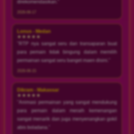
direkomendasikan."
2026-06-17
Lonus - Medan
★★★★★
"RTP nya sangat seru dan transaparan buat
para pemain tidak bingung dalam memilih
permainan sangat seru banget maen disini."
2026-06-15
Dikram - Makassar
★★★★★
"Animasi permainan yang sangat mendukung
para pemain dalam meraih kemenangan
sangat menarik dan juga menyenangkan gokil
abis boladana."