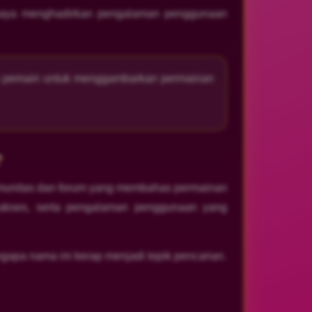
paya menghadirkan pengalaman penggunaan
tas pemain untuk menggambarkan permainan
?
komunitas dan forum yang membahas permainan
n akses, serta pengalaman penggunaan yang
gapa nama ini kerap menjadi topik pencarian.