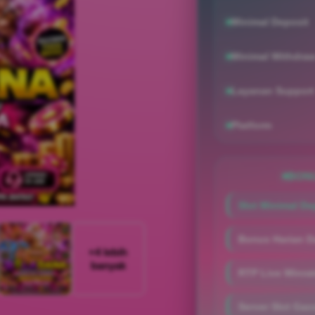
Minimal Deposit
Minimal Withdra
Layanan Support
Platform
BONU
Slot Minimal De
Bonus Harian D
+4 lebih
banyak
RTP Live Winra
Server Slot Ga