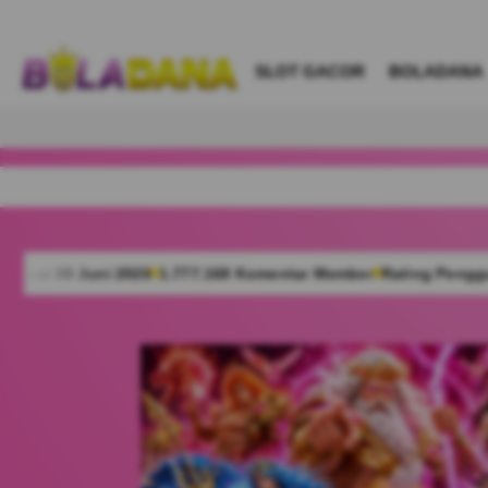
Skip
to
content
SLOT GACOR
BOLADANA
Buka Info Lebih Lanjut
entar Member
Rating Pengguna 5/5
188.970.687 Aktif
Layanan S