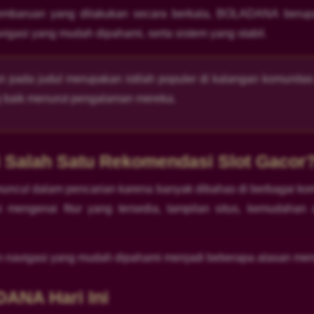
mbaruan yang dilakukan secara berkala, BOLADANA beru
avigasi yang mudah dipahami, serta sistem yang stabil.
kan pada judul merupakan istilah populer di kalangan komuni
g baik menurut pengalaman mereka.
 Salah Satu Rekomendasi Slot Gacor
muncul dalam pencarian karena banyak dibahas di berbagai 
 mengenai fitur yang tersedia, tampilan situs, kemudaha
dan navigasi yang mudah dipahami menjadi beberapa alasan men
DANA Hari Ini