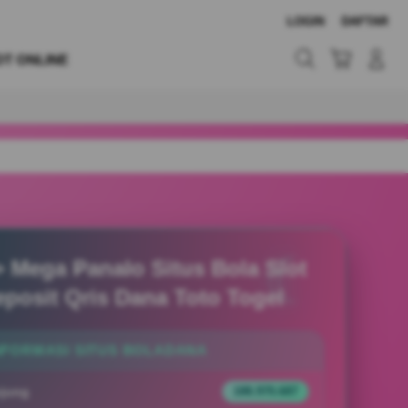
LOGIN
DAFTAR
Cari
Troli
Login/Sign-Up
OT ONLINE
Cari
 Mega Panalo Situs Bola Slot
posit Qris Dana Toto Togel
NFORMASI SITUS BOLADANA
njung
188.970.687