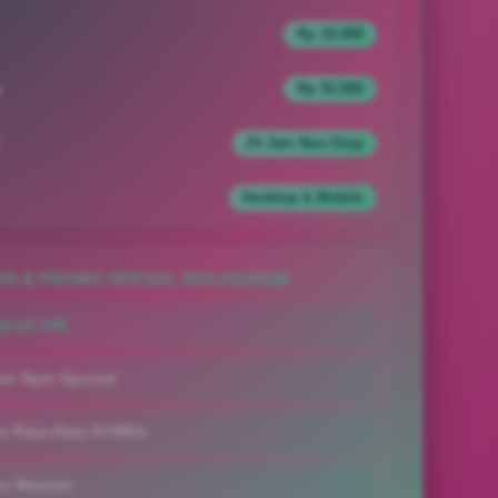
Rp 10.000
w
Rp 50.000
24 Jam Non-Stop
Desktop & Mobile
S & PROMO SPESIAL BOLADANA
posit 10K
an Spin Special
te Rata-Rata 97/98%
cor Maxwin