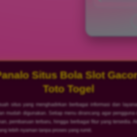
analo Situs Bola Slot Gacor
Toto Togel
h situs yang menghadirkan berbagai informasi dan layanan
dan mudah digunakan. Setiap menu dirancang agar pengguna 
inan, pembaruan terbaru, hingga berbagai fitur yang tersedia.
g lebih nyaman tanpa proses yang rumit.