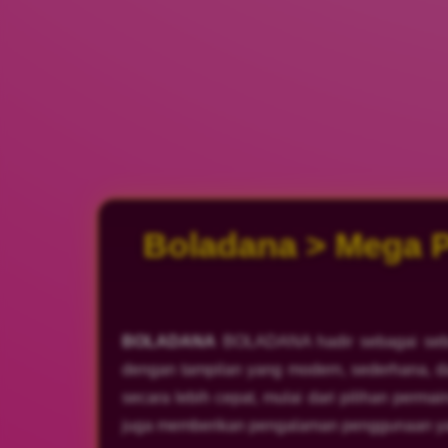
Layer Popup Close
Boladana > Mega P
BOLADANA
BOLADANA hadir sebagai sebua
dengan tampilan yang modern, sederhana, 
secara lebih cepat, mulai dari pilihan perma
juga memberikan pengalaman penggunaan yan