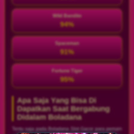
Wild Bandito
94%
Spaceman
91%
Fortune Tiger
95%
Apa Saja Yang Bisa Di
Dapatkan Saat Bergabung
Didalam Boladana
Tentu saja pada Boladana Slot Gacor para pemain