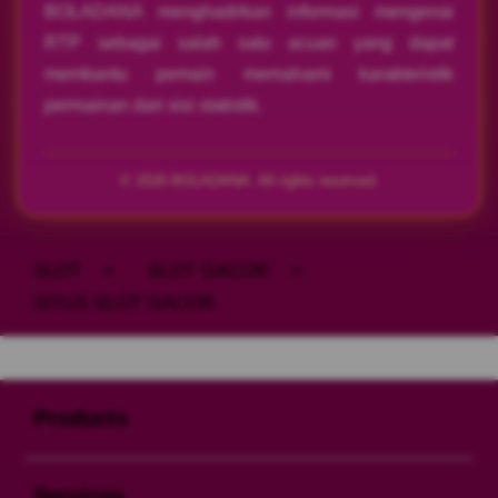
BOLADANA menghadirkan informasi mengenai
RTP sebagai salah satu acuan yang dapat
membantu pemain memahami karakteristik
permainan dari sisi statistik.
© 2026 BOLADANA. All rights reserved.
SLOT
>
SLOT GACOR
>
SITUS SLOT GACOR
Buka
Footer Navigation
Products
Buka
Services