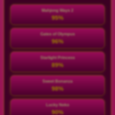
Mahjong Ways 2
95%
Gates of Olympus
96%
Starlight Princess
89%
Sweet Bonanza
98%
Lucky Neko
90%