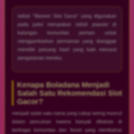
Istilah "Maxwin Slot Gacor" yang digunakan
pada judul merupakan istilah populer di
kalangan komunitas pemain untuk
menggambarkan permainan yang dianggap
memiliki peluang hasil yang baik menurut
pengalaman mereka.
Kenapa Boladana Menjadi
Salah Satu Rekomendasi Slot
Gacor?
menjadi salah satu nama yang cukup sering muncul
dalam pencarian karena banyak dibahas di
berbagai komunitas dan forum yang membahas