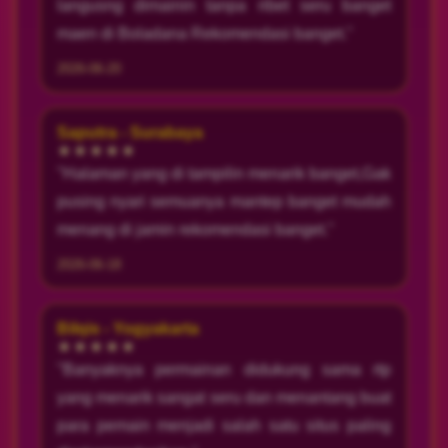
langusng dimainin tanpa ribet seru banget
maen di Boladana Rekomendasi banget."
2026-06-20
Saputra - Surabaya
★★★★★
"Halaman yang di tampilin menarik banget,Gak
pusing nyari semuanya mantep banget mudah
menang di jamin rekomendasi banget."
2026-06-18
Bilqis - Yogyakarta
★★★★★
"Banyaknya permainan didukung sama rtp
yang menarik sangat seru dan menantang buat
para pemain menjadi salah satu situs paling