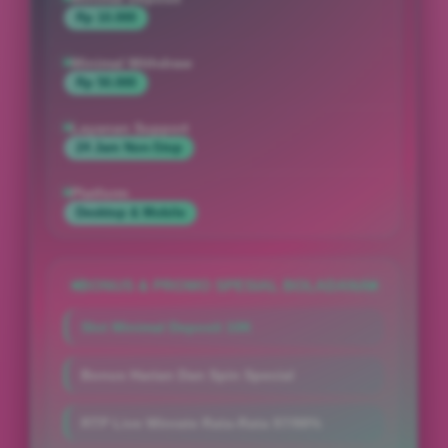
Rp 10.000
Minimal Withdraw
Rp 50.000
Layanan Support
24 Jam Non-Stop
Platform
Desktop & Mobile
BONUS & PROMO SPESIAL BOLADANA
Slot Minimal Deposit 10K
Bonus Harian Dan Spin Special
RTP Live Winrate Rata-Rata 97/98%