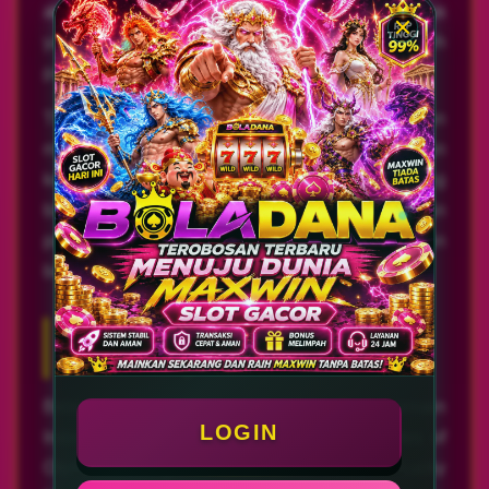
akan mendapatkan berbagai macam bonus bonus
yang sangat menarik yang bisa di mainkan oleh
para pemain.
TIdak Hanya Sampai Disitu saja para pemain akan
mendapatkan berbagai rtp yang sangat tinggi dan
kemenangan maksimal yang sangat mudah yang
bisa didapatkan,Denga tampilan ekonomis dan
permainan yang sangat inovatif,Para pemain akan
bermain dengan rasa nyaman.
Rekomendasi Game Slot
Gacor Populer
Beberapa permainan yang sering dicari pemain
LOGIN
Indonesia antara lain Mahjong Ways 2, Gates of
Olympus, Starlight Princess, Sweet Bonanza, Lucky