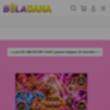
Skip
to
Cari
Troli
Login
Navigation
content
Buka Info Lebih Lanjut
tif
Layanan Support 24 Jam Non-Stop