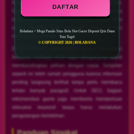
Neko, Wild Bandito, Spaceman, dan Fortune Tiger.
DAFTAR
Game-game tersebut populer karena tampilannya
mudah dipahami, ritme permainannya cepat, serta
sering menjadi topik pencarian ketika pemain
Boladana > Mega Panalo Situs Bola Slot Gacor Deposit Qris Dana
mencari pola slot gacor terbaru.
Toto Togel
© COPYRIGHT 2026 | BOLADANA
Di BOLADANA, rekomendasi game ditampilkan
bersama indikator RTP agar pengunjung dapat
membandingkan pilihan dengan cepat. Tampilan
seperti ini lebih ramah pengguna karena informasi
penting langsung terlihat tanpa perlu membaca
terlalu banyak paragraf. Untuk SEO, bagian
rekomendasi game juga membantu memperluas
relevansi keyword tanpa harus melakukan
pengulangan berlebihan.
Panduan Singkat