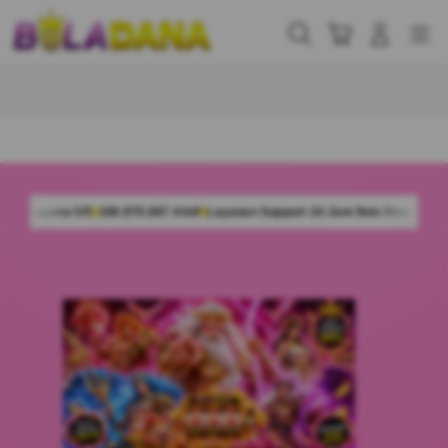
Skip
to
Cari
Troli
Login
Navigation
content
Buka Info Lebih Lanjut
Aktif
Layanan Support 24 Jam Non-Stop