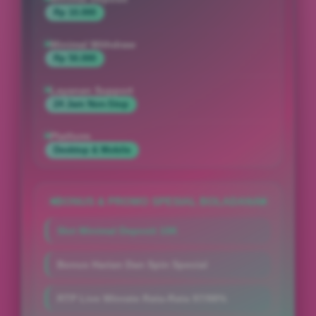
Rp 10.000
Minimal Withdraw
Rp 50.000
Layanan Support
24 Jam Non-Stop
Platform
Desktop & Mobile
BONUS & PROMO SPESIAL BOLADANA
Slot Minimal Deposit 10K
Bonus Harian Dan Spin Special
RTP Live Winrate Rata-Rata 97/98%