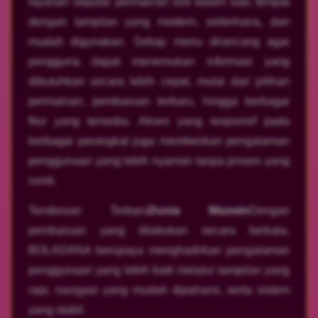
layanan seputar permainan slot dalam satu tempat
dengan tampilan yang modern, sederhana, dan
mudah digunakan. Setiap menu dirancang agar
pengguna dapat menemukan informasi yang
dibutuhkan secara lebih cepat, mulai dari pilihan
permainan, pembaruan terbaru, hingga berbagai
fitur yang tersedia. Akses yang responsif pada
berbagai perangkat juga memberikan pengalaman
penggunaan yang lebih nyaman tanpa proses yang
rumit.
Terobosan Terbaru
Dunia Maxwin
Dengan
pembaruan yang dilakukan secara berkala,
BOLADANA berupaya menghadirkan pengalaman
penggunaan yang lebih baik melalui tampilan yang
rapi, navigasi yang mudah dipahami, serta sistem
yang stabil.