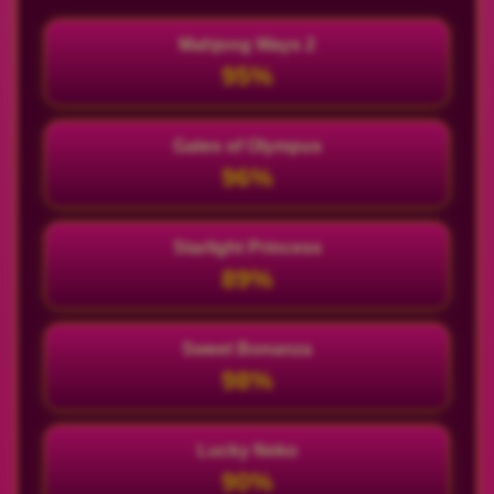
Mahjong Ways 2
95%
Gates of Olympus
96%
Starlight Princess
89%
Sweet Bonanza
98%
Lucky Neko
90%