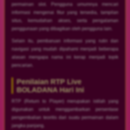
permainan slot. Pengguna umumnya mencari
informasi mengenai fitur yang tersedia, tampilan
situs, kemudahan akses, serta pengalaman
penggunaan yang dibagikan oleh pengguna lain.
Selain itu, pembaruan informasi yang rutin dan
navigasi yang mudah dipahami menjadi beberapa
alasan mengapa nama ini kerap menjadi topik
pencarian.
Penilaian RTP Live
BOLADANA Hari Ini
RTP (Return to Player) merupakan istilah yang
digunakan untuk menggambarkan persentase
pengembalian teoritis dari suatu permainan dalam
jangka panjang.