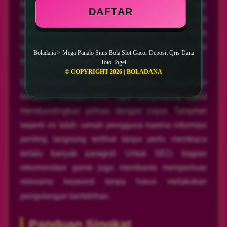
Neko, Wild Bandito, Spaceman, dan Fortune Tiger.
DAFTAR
Game-game tersebut populer karena tampilannya
mudah dipahami, ritme permainannya cepat, serta
sering menjadi topik pencarian ketika pemain
Boladana > Mega Panalo Situs Bola Slot Gacor Deposit Qris Dana
mencari pola slot gacor terbaru.
Toto Togel
© COPYRIGHT 2026 | BOLADANA
Di BOLADANA, rekomendasi game ditampilkan
bersama indikator RTP agar pengunjung dapat
membandingkan pilihan dengan cepat. Tampilan
seperti ini lebih ramah pengguna karena informasi
penting langsung terlihat tanpa perlu membaca
terlalu banyak paragraf. Untuk SEO, bagian
rekomendasi game juga membantu memperluas
relevansi keyword tanpa harus melakukan
pengulangan berlebihan.
Panduan Singkat