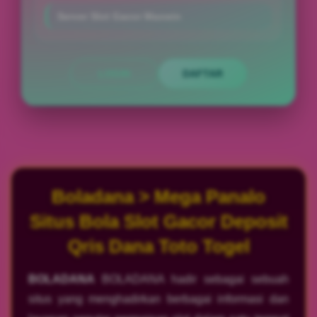
Server Slot Gacor Maxwin
LOGIN
DAFTAR
Layer Popup Close
Boladana > Mega Panalo
Situs Bola Slot Gacor Deposit
Qris Dana Toto Togel
BOLADANA
BOLADANA hadir sebagai sebuah
situs yang menghadirkan berbagai informasi dan