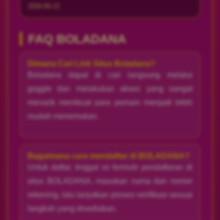
2026-06-13
FAQ BOLADANA
Dimana Cari Link Situs Boladana?
Boladana dapat di cari langsung melalui
goggle dan melakukan akses yang sangat
menarik membuat para pemain menjadi lebih
mudah menemukan.
Bagaimana cara mendaftar di BOLADANA?
Untuk daftar, tinggal isi formulir pendaftaran di
situs BOLADANA, masukan nama dan nomor
rekening, lalu lanjutkan proses verifikasi sesuai
langkah yang disediakan.