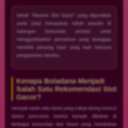
Istilah "Maxwin Slot Gacor" yang digunakan
pada judul merupakan istilah populer di
kalangan komunitas pemain untuk
menggambarkan permainan yang dianggap
memiliki peluang hasil yang baik menurut
pengalaman mereka.
Kenapa Boladana Menjadi
Salah Satu Rekomendasi Slot
Gacor?
menjadi salah satu nama yang cukup sering muncul
dalam pencarian karena banyak dibahas di
berbagai komunitas dan forum yang membahas