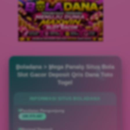
Boladana > Mega Panalo Situs Bola
Slot Gacor Deposit Qris Dana Toto
Togel
INFORMASI SITUS BOLADANA
Penilaian Pengunjung
188.970.687
Minimal Deposit