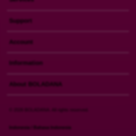
Buka
Support
Buka
Account
Buka
Information
Buka
About BOLADANA
© 2026 BOLADANA. All rights reserved.
Indonesia / Bahasa Indonesia