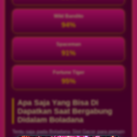
Wild Bandito
94%
Spaceman
91%
Fortune Tiger
95%
Apa Saja Yang Bisa Di
Dapatkan Saat Bergabung
Didalam Boladana
Tentu saja pada Boladana Slot Gacor para pemain