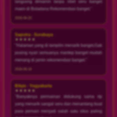
langusng dimainin tanpa ribet seru banget
maen di Boladana Rekomendasi banget."
2026-06-20
Saputra - Surabaya
★★★★★
"Halaman yang di tampilin menarik banget,Gak
pusing nyari semuanya mantep banget mudah
menang di jamin rekomendasi banget."
2026-06-18
Bilqis - Yogyakarta
★★★★★
"Banyaknya permainan didukung sama rtp
yang menarik sangat seru dan menantang buat
para pemain menjadi salah satu situs paling