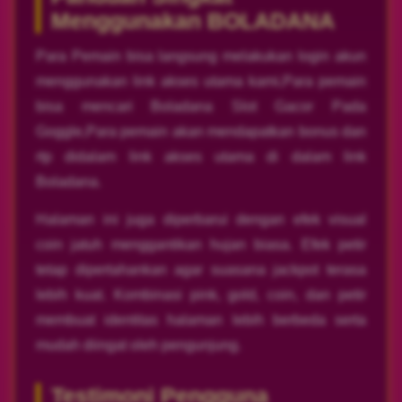
Menggunakan BOLADANA
Para Pemain bisa langsung melakukan login akun
menggunakan link akses utama kami,Para pemain
bisa mencari Boladana Slot Gacor Pada
Goggle,Para pemain akan mendapatkan bonus dan
rtp didalam link akses utama di dalam link
Boladana.
Halaman ini juga diperbarui dengan efek visual
coin jatuh menggantikan hujan biasa. Efek petir
tetap dipertahankan agar suasana jackpot terasa
lebih kuat. Kombinasi pink, gold, coin, dan petir
membuat identitas halaman lebih berbeda serta
mudah diingat oleh pengunjung.
Testimoni Pengguna