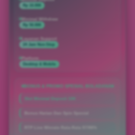
Rp 10.000
Minimal Withdraw
Rp 50.000
Layanan Support
24 Jam Non-Stop
Platform
Desktop & Mobile
BONUS & PROMO SPESIAL BOLADANA
Slot Minimal Deposit 10K
Bonus Harian Dan Spin Special
RTP Live Winrate Rata-Rata 97/98%