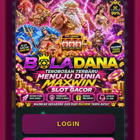
akan mendapatkan berbagai macam bonus bonus
yang sangat menarik yang bisa di mainkan oleh
para pemain.
TIdak Hanya Sampai Disitu saja para pemain akan
mendapatkan berbagai rtp yang sangat tinggi dan
kemenangan maksimal yang sangat mudah yang
bisa didapatkan,Denga tampilan ekonomis dan
permainan yang sangat inovatif,Para pemain akan
bermain dengan rasa nyaman.
Rekomendasi Game Slot
Gacor Populer
Beberapa permainan yang sering dicari pemain
LOGIN
Indonesia antara lain Mahjong Ways 2, Gates of
Olympus, Starlight Princess, Sweet Bonanza, Lucky