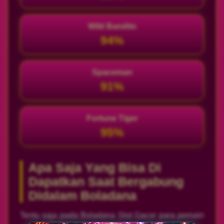
Wild Bandito
94%
Spaceman
91%
Fortune Tiger
95%
Apa Saja Yang Bisa Di
Dapatkan Saat Bergabung
Didalam Boladana
Tentu saja pada Boladana Slot Gacor para pemain