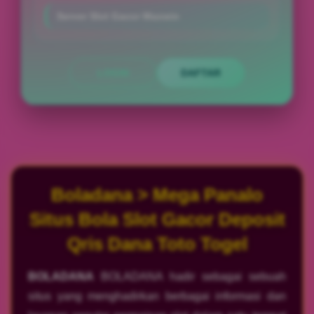
Server Slot Gacor Maxwin
LOGIN
DAFTAR
Layer Popup Close
Boladana > Mega Panalo
Situs Bola Slot Gacor Deposit
Qris Dana Toto Togel
BOLADANA
BOLADANA hadir sebagai sebuah
situs yang menghadirkan berbagai informasi dan