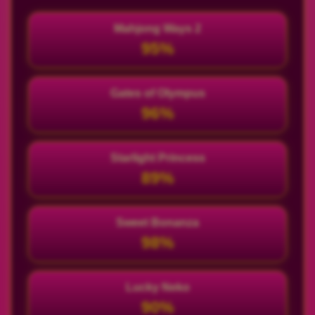
Mahjong Ways 2
95%
Gates of Olympus
96%
Starlight Princess
89%
Sweet Bonanza
98%
Lucky Neko
90%