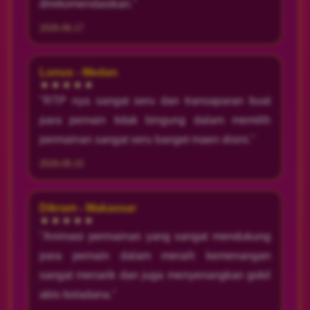
direkomendasikan."
2026-06-17
Lonus - Medan
★★★★★
"RTP nya sangat seru dan transaparan buat
para pemain tidak bingung dalam memilih
permainan sangat seru banget maen disini."
2026-06-15
Dikram - Makassar
★★★★★
"Animasi permainan yang sangat mendukung
para pemain dalam meraih kemenangan
sangat menarik dan juga menyenangkan gokil
abis boladana."