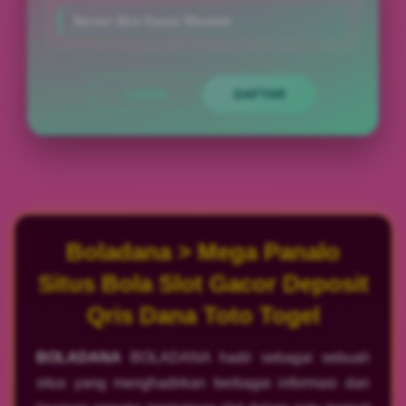
Server Slot Gacor Maxwin
LOGIN
DAFTAR
Layer Popup Close
Boladana > Mega Panalo
Situs Bola Slot Gacor Deposit
Qris Dana Toto Togel
BOLADANA
BOLADANA hadir sebagai sebuah
situs yang menghadirkan berbagai informasi dan