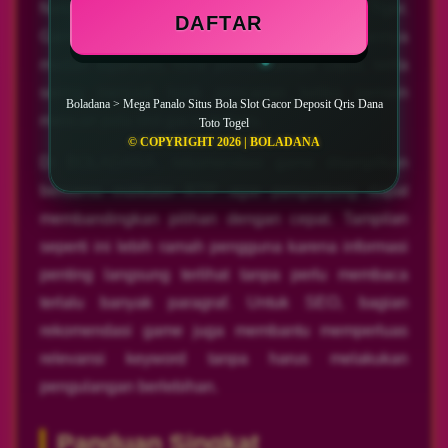
Neko, Wild Bandito, Spaceman, dan Fortune Tiger.
DAFTAR
Game-game tersebut populer karena tampilannya
mudah dipahami, ritme permainannya cepat, serta
sering menjadi topik pencarian ketika pemain
Boladana > Mega Panalo Situs Bola Slot Gacor Deposit Qris Dana
mencari pola slot gacor terbaru.
Toto Togel
© COPYRIGHT 2026 | BOLADANA
Di BOLADANA, rekomendasi game ditampilkan
bersama indikator RTP agar pengunjung dapat
membandingkan pilihan dengan cepat. Tampilan
seperti ini lebih ramah pengguna karena informasi
penting langsung terlihat tanpa perlu membaca
terlalu banyak paragraf. Untuk SEO, bagian
rekomendasi game juga membantu memperluas
relevansi keyword tanpa harus melakukan
pengulangan berlebihan.
Panduan Singkat