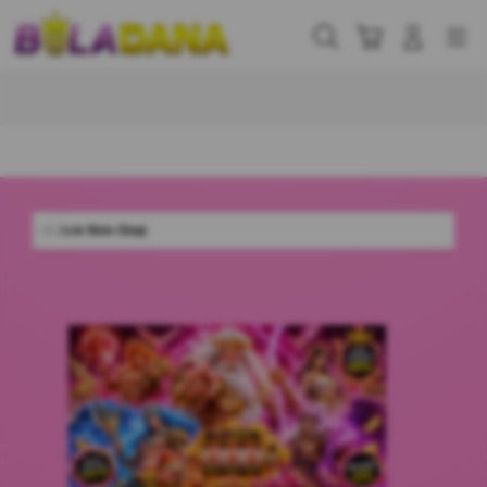
Skip
to
Cari
Troli
Login
Navigation
content
Buka Info Lebih Lanjut