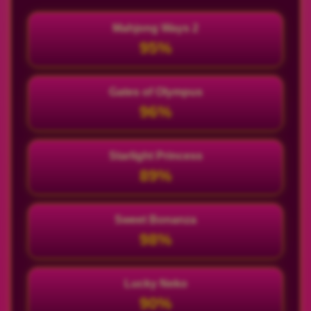
Mahjong Ways 2
95%
Gates of Olympus
96%
Starlight Princess
89%
Sweet Bonanza
98%
Lucky Neko
90%