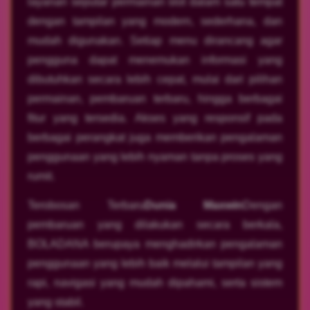
layanan seputar permainan slot dalam satu tempat
dengan tampilan yang modern, sederhana, dan
mudah digunakan. Setiap menu dirancang agar
pengguna dapat menemukan informasi yang
dibutuhkan secara lebih cepat, mulai dari pilihan
permainan, pembaruan terbaru, hingga berbagai
fitur yang tersedia. Akses yang responsif pada
berbagai perangkat juga memberikan pengalaman
penggunaan yang lebih nyaman tanpa proses yang
rumit.
Terobosan Terbaru
Dunia Maxwin
Dengan
pembaruan yang dilakukan secara berkala,
BOLADANA berupaya menghadirkan pengalaman
penggunaan yang lebih baik melalui tampilan yang
rapi, navigasi yang mudah dipahami, serta sistem
yang stabil.