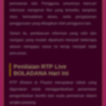
permainan slot. Pengguna umumnya mencari
informasi mengenai fitur yang tersedia, tampilan
situs, kemudahan akses, serta pengalaman
penggunaan yang dibagikan oleh pengguna lain.
Selain itu, pembaruan informasi yang rutin dan
navigasi yang mudah dipahami menjadi beberapa
alasan mengapa nama ini kerap menjadi topik
pencarian.
Penilaian RTP Live
BOLADANA Hari Ini
RTP (Return to Player) merupakan istilah yang
digunakan untuk menggambarkan persentase
pengembalian teoritis dari suatu permainan dalam
jangka panjang.