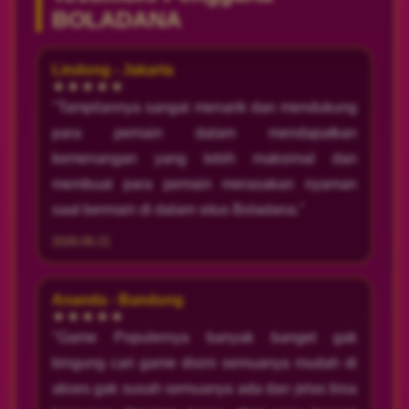
BOLADANA
Lindong - Jakarta
★★★★★
"Tampilannya sangat menarik dan mendukung
para pemain dalam mendapatkan
kemenangan yang lebih maksimal dan
membuat para pemain merasakan nyaman
saat bermain di dalam situs Boladana."
2026-06-21
Ananda - Bandung
★★★★★
"Game Populernya banyak banget gak
bingung cari game disini semuanya mudah di
akses gak susah semuanya ada dan jelas bisa