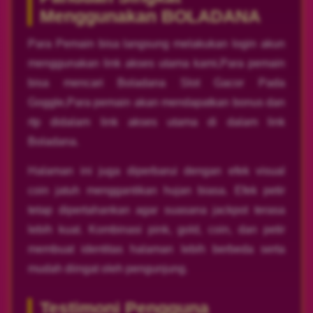
Menggunakan BOLADANA
Para Pemain bisa langsung melakukan login akun
menggunakan link akses utama kami,Para pemain
bisa mencari Boladana Slot Gacor Pada
Goggle,Para pemain akan mendapatkan bonus dan
rtp didalam link akses utama di dalam link
Boladana.
Halaman ini juga diperbarui dengan efek visual
coin jatuh menggantikan hujan biasa. Efek petir
tetap dipertahankan agar suasana jackpot terasa
lebih kuat. Kombinasi pink, gold, coin, dan petir
membuat identitas halaman lebih berbeda serta
mudah diingat oleh pengunjung.
Testimoni Pengguna