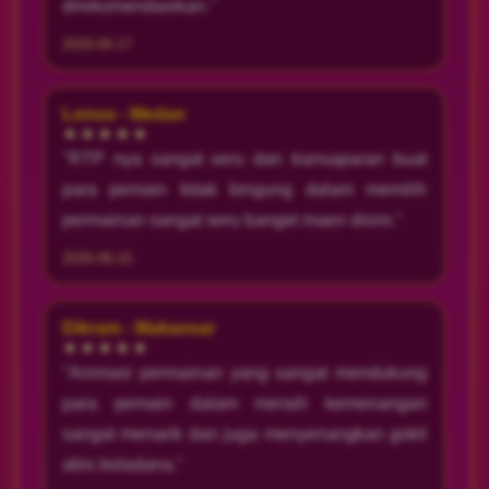
direkomendasikan."
2026-06-17
Lonus - Medan
★★★★★
"RTP nya sangat seru dan transaparan buat
para pemain tidak bingung dalam memilih
permainan sangat seru banget maen disini."
2026-06-15
Dikram - Makassar
★★★★★
"Animasi permainan yang sangat mendukung
para pemain dalam meraih kemenangan
sangat menarik dan juga menyenangkan gokil
abis boladana."