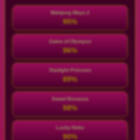
Mahjong Ways 2
95%
Gates of Olympus
96%
Starlight Princess
89%
Sweet Bonanza
98%
Lucky Neko
90%