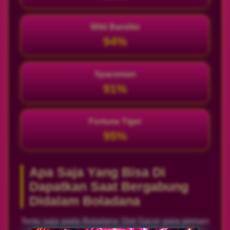
Wild Bandito
94%
Spaceman
91%
Fortune Tiger
95%
Apa Saja Yang Bisa Di
Dapatkan Saat Bergabung
Didalam Boladana
Tentu saja pada Boladana Slot Gacor para pemain