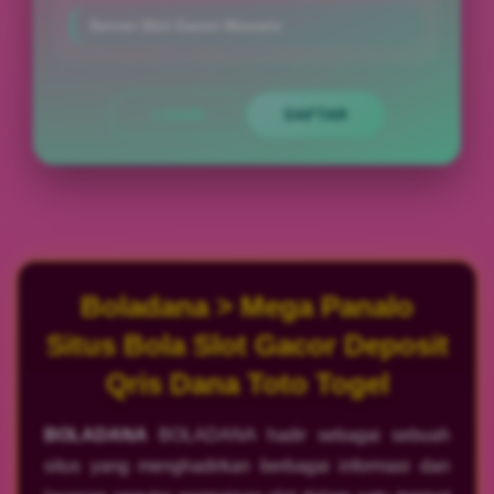
Server Slot Gacor Maxwin
LOGIN
DAFTAR
Layer Popup Close
Boladana > Mega Panalo
Situs Bola Slot Gacor Deposit
Qris Dana Toto Togel
BOLADANA
BOLADANA hadir sebagai sebuah
situs yang menghadirkan berbagai informasi dan