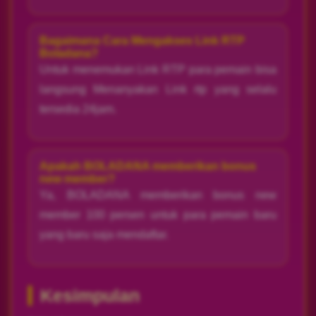
Bagaimana Cara Mengakses Link RTP
Boladana?
Untuk menemukan Link RTP para pemain bisa
langsung Menanyakan Link rtp yang selalu
tersedia 24jam.
Apakah BOLADANA memberikan bonus
new member?
Ya, BOLADANA memberikan bonus new
member 100 persen untuk para pemain baru
yang baru saja mendaftar.
Kesimpulan