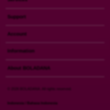
Buka
Support
Buka
Account
Buka
Information
Buka
About BOLADANA
© 2026 BOLADANA. All rights reserved.
Indonesia / Bahasa Indonesia