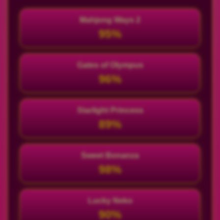
Mahjong Ways 2
95%
Gates of Olympus
96%
Starlight Princess
89%
Sweet Bonanza
98%
Lucky Neko
90%