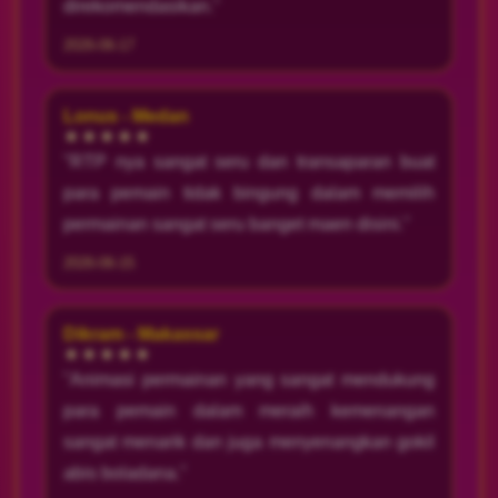
direkomendasikan."
2026-06-17
Lonus - Medan
★★★★★
"RTP nya sangat seru dan transaparan buat
para pemain tidak bingung dalam memilih
permainan sangat seru banget maen disini."
2026-06-15
Dikram - Makassar
★★★★★
"Animasi permainan yang sangat mendukung
para pemain dalam meraih kemenangan
sangat menarik dan juga menyenangkan gokil
abis boladana."