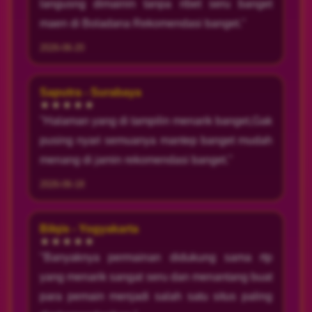
langusng dimainin tanpa ribet seru banget
maen di Boladana Rekomendasi banget."
2026-06-20
Saputra - Surabaya
★★★★★
"Halaman yang di tampilin menarik banget,Gak
pusing nyari semuanya mantep banget mudah
menang di jamin rekomendasi banget."
2026-06-18
Bilqis - Yogyakarta
★★★★★
"Banyaknya permainan didukung sama rtp
yang menarik sangat seru dan menantang buat
para pemain menjadi salah satu situs paling