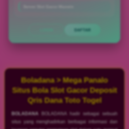
Server Slot Gacor Maxwin
LOGIN
DAFTAR
Layer Popup Close
Boladana > Mega Panalo
Situs Bola Slot Gacor Deposit
Qris Dana Toto Togel
BOLADANA
BOLADANA hadir sebagai sebuah
situs yang menghadirkan berbagai informasi dan