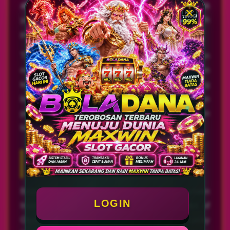
akan mendapatkan berbagai macam bonus bonus
yang sangat menarik yang bisa di mainkan oleh
para pemain.
TIdak Hanya Sampai Disitu saja para pemain akan
mendapatkan berbagai rtp yang sangat tinggi dan
kemenangan maksimal yang sangat mudah yang
bisa didapatkan,Denga tampilan ekonomis dan
permainan yang sangat inovatif,Para pemain akan
bermain dengan rasa nyaman.
Rekomendasi Game Slot
Gacor Populer
Beberapa permainan yang sering dicari pemain
LOGIN
Indonesia antara lain Mahjong Ways 2, Gates of
Olympus, Starlight Princess, Sweet Bonanza, Lucky