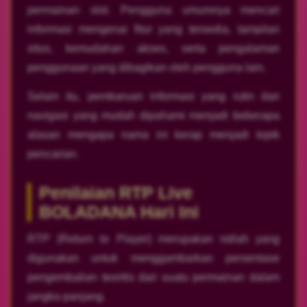
permainan slot. Pengguna umumnya mencari
informasi mengenai fitur yang tersedia, tampilan
situs, kemudahan akses, serta pengalaman
penggunaan yang dibagikan oleh pengguna lain.
Selain itu, pembaruan informasi yang rutin dan
navigasi yang mudah dipahami menjadi beberapa
alasan mengapa nama ini kerap menjadi topik
pencarian.
Penilaian RTP Live
BOLADANA Hari Ini
RTP (Return to Player) merupakan istilah yang
digunakan untuk menggambarkan persentase
pengembalian teoritis dari suatu permainan dalam
jangka panjang.