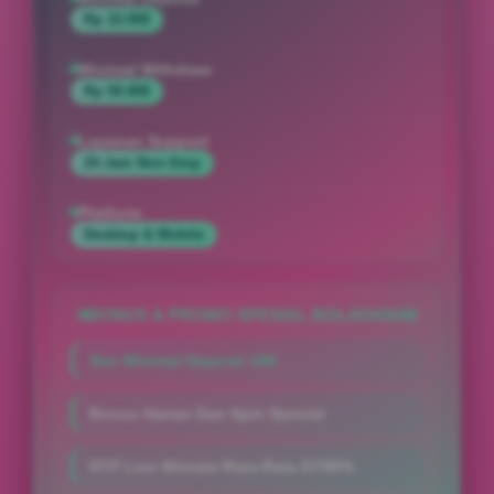
Rp 10.000
Minimal Withdraw
Rp 50.000
Layanan Support
24 Jam Non-Stop
Platform
Desktop & Mobile
BONUS & PROMO SPESIAL BOLADANA
Slot Minimal Deposit 10K
Bonus Harian Dan Spin Special
RTP Live Winrate Rata-Rata 97/98%