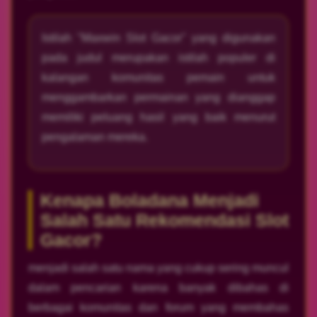
Istilah "Maxwin Slot Gacor" yang digunakan
pada judul merupakan istilah populer di
kalangan komunitas pemain untuk
menggambarkan permainan yang dianggap
memiliki peluang hasil yang baik menurut
pengalaman mereka.
Kenapa Boladana Menjadi
Salah Satu Rekomendasi Slot
Gacor?
menjadi salah satu nama yang cukup sering muncul
dalam pencarian karena banyak dibahas di
berbagai komunitas dan forum yang membahas