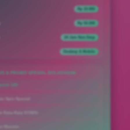
Rp 10.000
w
Rp 50.000
24 Jam Non-Stop
Desktop & Mobile
S & PROMO SPESIAL BOLADANA
posit 10K
an Spin Special
te Rata-Rata 97/98%
cor Maxwin