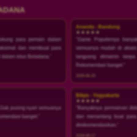
LADANA
Ananda - Bandung
★★★★★
dukung para pemain dalam
"Game Populernya banyak
aksimal dan membuat para
semuanya mudah di akses
dalam situs Boladana."
langusng dimainin tanp
Rekomendasi banget."
2026-06-20
Bilqis - Yogyakarta
★★★★★
,Gak pusing nyari semuanya
"Banyaknya permainan did
omendasi banget."
dan menantang buat para 
direkomendasikan."
2026-06-17