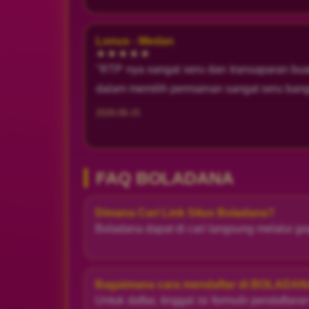
Lonus - Medan
★★★★★
"RTP nya sangat seru dan transaparan bua
dalam memilih permainan sangat seru bange
2026-06-15
FAQ BOLADANA
Dimana Cari Link Situs Boladana?
Boladana dapat di cari langsung melalui
Bagaimana cara mendaftar di BOLADA
Untuk daftar, tinggal isi formulir pendaft