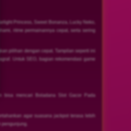
arlight Princess, Sweet Bonanza, Lucky Neko,
ami, ritme permainannya cepat, serta sering
 pilihan dengan cepat. Tampilan seperti ini
aragraf. Untuk SEO, bagian rekomendasi game
n bisa mencari Boladana Slot Gacor Pada
ertahankan agar suasana jackpot terasa lebih
eh pengunjung.