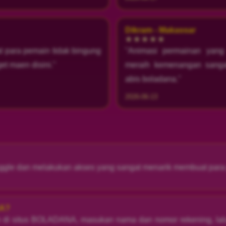
Dikram - Makassar
★★★★★
t para pemain tidak bingung
"Animasi permainan yan
t maen disini."
meraih kemenangan sanga
abis boladana."
2026-06-13
 goggle dan melakukan akses yang sangat menarik membuat pa
NA?
aran di situs BOLADANA, masukan nama dan nomor rekening, lalu