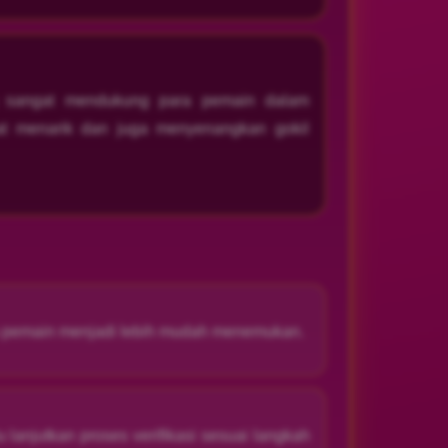
g sangat mendukung para pemain dalam
t menarik dan juga menyenangkan gokil
ra pemain menjadi lebih mudah menemukan.
 lanjutkan proses verifikasi sesuai langkah