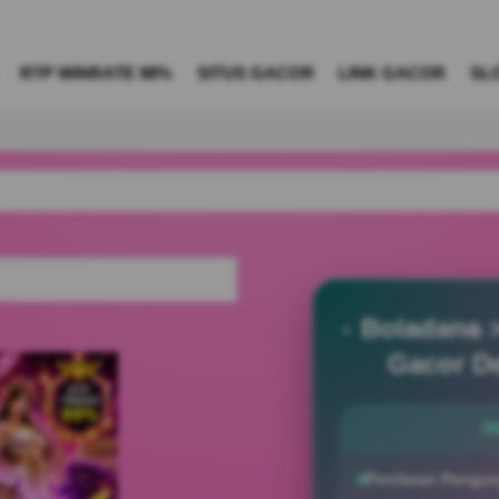
RTP WINRATE 98%
SITUS GACOR
LINK GACOR
SL
Update Terbaru: 1 Juni Sampai 3
Boladana >
Gacor De
I
Penilaian Pengu