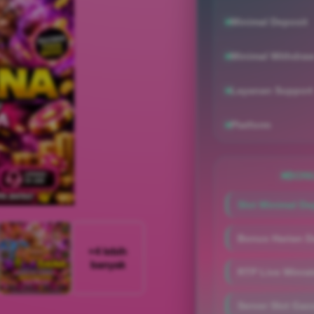
Minimal Deposit
Minimal Withdra
Layanan Support
Platform
BONU
Slot Minimal De
Bonus Harian D
+4 lebih
banyak
RTP Live Winra
Server Slot Ga