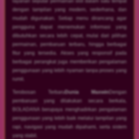
layanan seputar permainan slot dalam satu tempat
dengan tampilan yang modern, sederhana, dan
mudah digunakan. Setiap menu dirancang agar
pengguna dapat menemukan informasi yang
dibutuhkan secara lebih cepat, mulai dari pilihan
permainan, pembaruan terbaru, hingga berbagai
fitur yang tersedia. Akses yang responsif pada
berbagai perangkat juga memberikan pengalaman
penggunaan yang lebih nyaman tanpa proses yang
rumit.
Terobosan Terbaru
Dunia Maxwin
Dengan
pembaruan yang dilakukan secara berkala,
BOLADANA berupaya menghadirkan pengalaman
penggunaan yang lebih baik melalui tampilan yang
rapi, navigasi yang mudah dipahami, serta sistem
yang stabil.