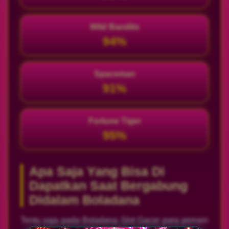
Wild Bandito
94%
Spaceman
91%
Fortune Tiger
95%
Apa Saja Yang Bisa Di
Dapatkan Saat Bergabung
Didalam Boladana
Tentu saja pada Boladana Slot Gacor para pemain