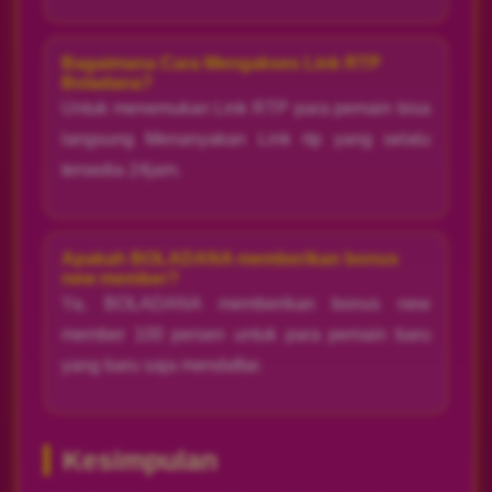
Bagaimana Cara Mengakses Link RTP
Boladana?
Untuk menemukan Link RTP para pemain bisa
langsung Menanyakan Link rtp yang selalu
tersedia 24jam.
Apakah BOLADANA memberikan bonus
new member?
Ya, BOLADANA memberikan bonus new
member 100 persen untuk para pemain baru
yang baru saja mendaftar.
Kesimpulan