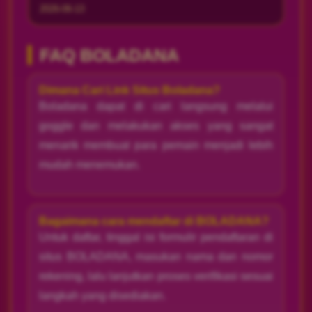
2026-06-13
FAQ BOLADANA
Dimana Cari Link Situs Boladana?
Boladana dapat di cari langsung melalui
goggle dan melakukan akses yang sangat
menarik membuat para pemain menjadi lebih
mudah menemukan.
Bagaimana cara mendaftar di BOLADANA?
Untuk daftar, tinggal isi formulir pendaftaran di
situs BOLADANA, masukan nama dan nomor
rekening, lalu lanjutkan proses verifikasi sesuai
langkah yang disediakan.