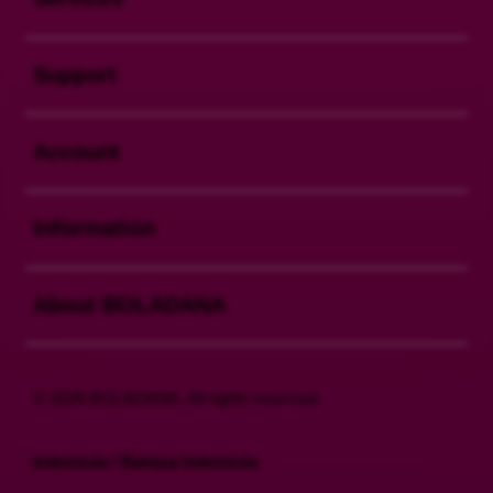
Buka
Support
Buka
Account
Buka
Information
Buka
About BOLADANA
© 2026 BOLADANA. All rights reserved.
Indonesia / Bahasa Indonesia