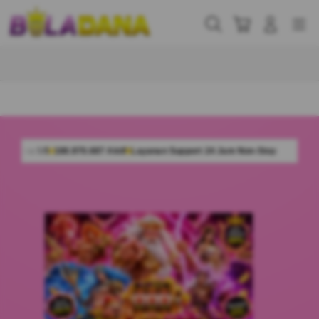
Skip
to
Cari
Troli
Login
Navigation
content
Buka Info Lebih Lanjut
Layanan Support 24 Jam Non-Stop