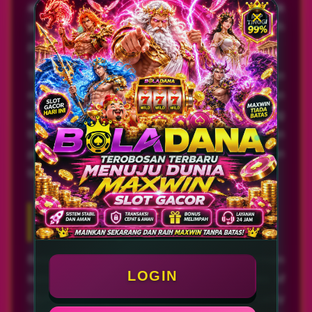
akan mendapatkan berbagai macam bonus bonus
yang sangat menarik yang bisa di mainkan oleh
para pemain.
TIdak Hanya Sampai Disitu saja para pemain akan
mendapatkan berbagai rtp yang sangat tinggi dan
kemenangan maksimal yang sangat mudah yang
bisa didapatkan,Denga tampilan ekonomis dan
permainan yang sangat inovatif,Para pemain akan
bermain dengan rasa nyaman.
Rekomendasi Game Slot
Gacor Populer
Beberapa permainan yang sering dicari pemain
LOGIN
Indonesia antara lain Mahjong Ways 2, Gates of
Olympus, Starlight Princess, Sweet Bonanza, Lucky