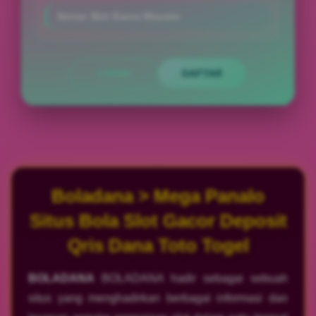
Server Slot Gacor Maxwin
LOGIN
DAFTAR
Layer Popup Close
Boladana > Mega Panalo
Situs Bola Slot Gacor Deposit
Qris Dana Toto Togel
BOLADANA
BOLADANA hadir sebagai sebuah
situs yang menghadirkan berbagai informasi dan