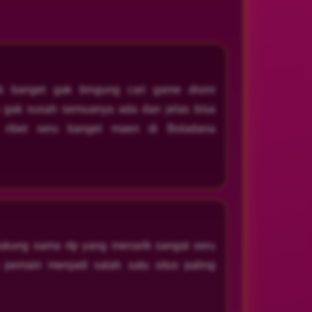
 banget gak bingung cari game disini
 gak susah semuanya ada dan jelas bisa
a ribet seru banget maen di Boladana
ukung sama rtp yang menarik sangat seru
pemain menjadi salah satu situs paling