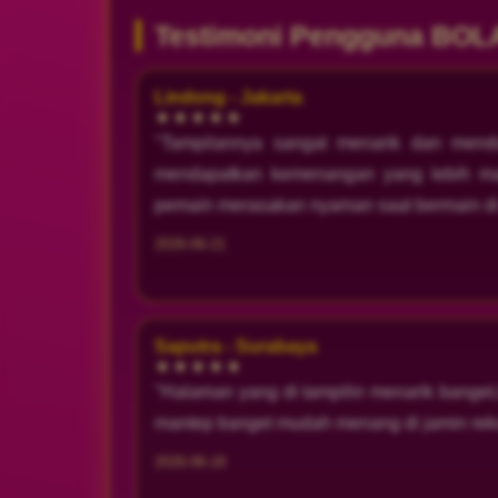
Testimoni Pengguna BO
Lindong - Jakarta
★★★★★
"Tampilannya sangat menarik dan men
mendapatkan kemenangan yang lebih m
pemain merasakan nyaman saat bermain di 
2026-06-21
Saputra - Surabaya
★★★★★
"Halaman yang di tampilin menarik banget
mantep banget mudah menang di jamin rek
2026-06-18