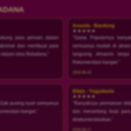
LADANA
Ananda - Bandung
★★★★★
dukung para pemain dalam
"Game Populernya banyak
aksimal dan membuat para
semuanya mudah di akses
dalam situs Boladana."
langusng dimainin tanp
Rekomendasi banget."
2026-06-20
Bilqis - Yogyakarta
★★★★★
,Gak pusing nyari semuanya
"Banyaknya permainan did
omendasi banget."
dan menantang buat para 
direkomendasikan."
2026-06-17