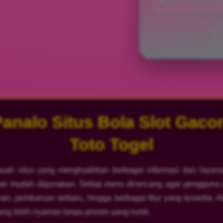
analo Situs Bola Slot Gacor
Toto Togel
h situs yang menghadirkan berbagai informasi dan layanan
dan mudah digunakan. Setiap menu dirancang agar pengguna 
inan, pembaruan terbaru, hingga berbagai fitur yang tersedia.
g lebih nyaman tanpa proses yang rumit.