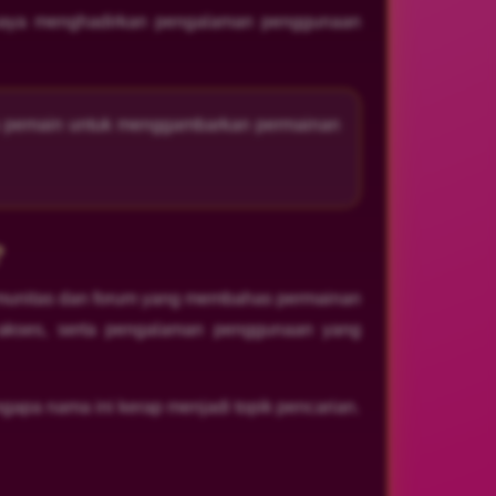
paya menghadirkan pengalaman penggunaan
tas pemain untuk menggambarkan permainan
?
komunitas dan forum yang membahas permainan
n akses, serta pengalaman penggunaan yang
gapa nama ini kerap menjadi topik pencarian.