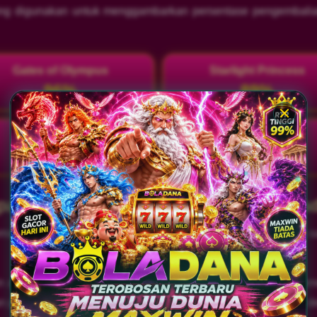
ang digunakan untuk menggambarkan persentase pengembalian
Gates of Olympus
Starlight Princess
96%
89%
Wild Bandito
Spaceman
94%
91%
apatkan Saat Bergabung Didalam Bola
emain akan mendapatkan berbagai macam bonus bonus yang sa
in akan mendapatkan berbagai rtp yang sangat tinggi dan k
n permainan yang sangat inovatif,Para pemain akan bermain 