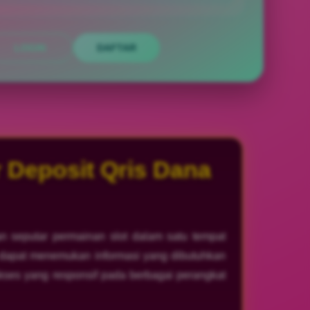
LOGIN
DAFTAR
 Deposit Qris Dana
 seputar permainan slot dalam satu tempat
dapat menemukan informasi yang dibutuhkan
 Akses yang responsif pada berbagai perangkat