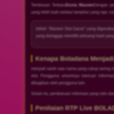
Terobosan Terbaru
Dunia Maxwin
Dengan pe
yang lebih baik melalui tampilan yang rapi, n
Istilah "Maxwin Slot Gacor" yang diguna
yang dianggap memiliki peluang hasil yan
Kenapa Boladana Menjadi
menjadi salah satu nama yang cukup sering 
slot. Pengguna umumnya mencari informasi
dibagikan oleh pengguna lain.
Selain itu, pembaruan informasi yang rutin 
Penilaian RTP Live BOLA