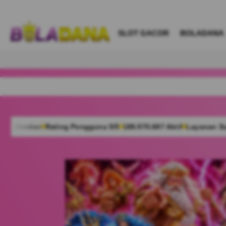
Skip
to
content
SLOT GACOR
BOLADANA
Buka Info Lebih Lanjut
5
188.970.687 Aktif
Layanan Support 24 Jam Non-Stop