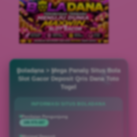
Boladana > Mega Panalo Situs Bola
Slot Gacor Deposit Qris Dana Toto
Togel
INFORMASI SITUS BOLADANA
Penilaian Pengunjung
188.970.687
Minimal Deposit