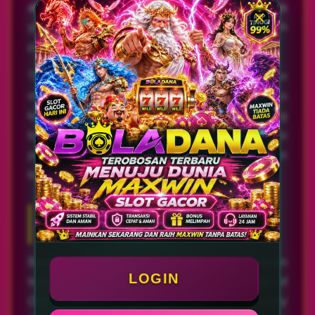
akan mendapatkan berbagai macam bonus bonus
yang sangat menarik yang bisa di mainkan oleh
para pemain.
TIdak Hanya Sampai Disitu saja para pemain akan
mendapatkan berbagai rtp yang sangat tinggi dan
kemenangan maksimal yang sangat mudah yang
bisa didapatkan,Denga tampilan ekonomis dan
permainan yang sangat inovatif,Para pemain akan
bermain dengan rasa nyaman.
Rekomendasi Game Slot
Gacor Populer
Beberapa permainan yang sering dicari pemain
LOGIN
Indonesia antara lain Mahjong Ways 2, Gates of
Olympus, Starlight Princess, Sweet Bonanza, Lucky