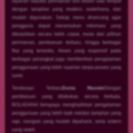
layanan seputar permainan slot dalam satu tempat
dengan tampilan yang modern, sederhana, dan
mudah digunakan. Setiap menu dirancang agar
pengguna dapat menemukan informasi yang
dibutuhkan secara lebih cepat, mulai dari pilihan
permainan, pembaruan terbaru, hingga berbagai
fitur yang tersedia. Akses yang responsif pada
berbagai perangkat juga memberikan pengalaman
penggunaan yang lebih nyaman tanpa proses yang
rumit.
Terobosan Terbaru
Dunia Maxwin
Dengan
pembaruan yang dilakukan secara berkala,
BOLADANA berupaya menghadirkan pengalaman
penggunaan yang lebih baik melalui tampilan yang
rapi, navigasi yang mudah dipahami, serta sistem
yang stabil.