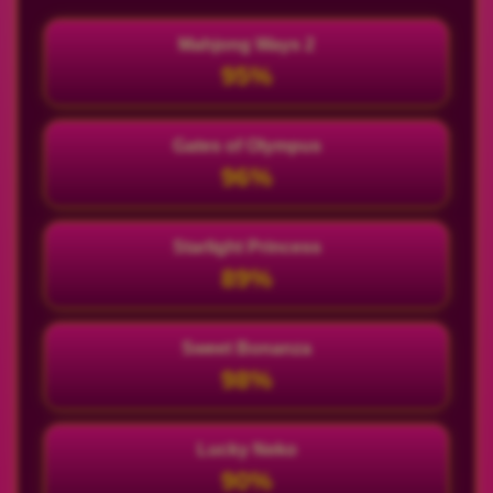
Mahjong Ways 2
95%
Gates of Olympus
96%
Starlight Princess
89%
Sweet Bonanza
98%
Lucky Neko
90%