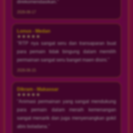
direkomendasikan."
2026-06-17
Lonus - Medan
★★★★★
"RTP nya sangat seru dan transaparan buat
para pemain tidak bingung dalam memilih
permainan sangat seru banget maen disini."
2026-06-15
Dikram - Makassar
★★★★★
"Animasi permainan yang sangat mendukung
para pemain dalam meraih kemenangan
sangat menarik dan juga menyenangkan gokil
abis boladana."