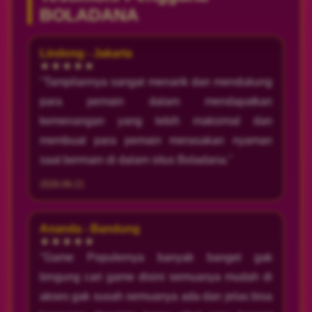
BOLADANA
Lindong - Jakarta
★★★★★
"Tampilannya sangat menarik dan mendukung
para pemain dalam mendapatkan
kemenangan yang lebih maksimal dan
membuat para pemain merasakan nyaman
saat bermain di dalam situs Boladana."
2026-06-21
Ananda - Bandung
★★★★★
"Game Populernya banyak banget gak
bingung cari game disini semuanya mudah di
akses gak susah semuanya ada dan jelas bisa