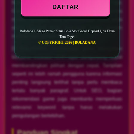
Neko, Wild Bandito, Spaceman, dan Fortune Tiger.
DAFTAR
Game-game tersebut populer karena tampilannya
mudah dipahami, ritme permainannya cepat, serta
sering menjadi topik pencarian ketika pemain
Boladana > Mega Panalo Situs Bola Slot Gacor Deposit Qris Dana
mencari pola slot gacor terbaru.
Toto Togel
© COPYRIGHT 2026 | BOLADANA
Di BOLADANA, rekomendasi game ditampilkan
bersama indikator RTP agar pengunjung dapat
membandingkan pilihan dengan cepat. Tampilan
seperti ini lebih ramah pengguna karena informasi
penting langsung terlihat tanpa perlu membaca
terlalu banyak paragraf. Untuk SEO, bagian
rekomendasi game juga membantu memperluas
relevansi keyword tanpa harus melakukan
pengulangan berlebihan.
Panduan Singkat