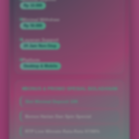
Rp 10.000
Minimal Withdraw
Rp 50.000
Layanan Support
24 Jam Non-Stop
Platform
Desktop & Mobile
BONUS & PROMO SPESIAL BOLADANA
Slot Minimal Deposit 10K
Bonus Harian Dan Spin Special
RTP Live Winrate Rata-Rata 97/98%