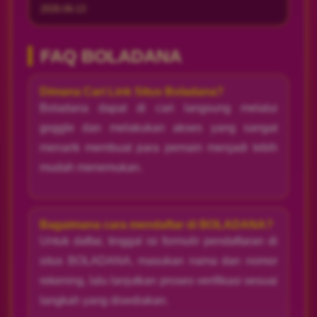
2026-06-13
FAQ BOLADANA
Dimana Cari Link Situs Boladana?
Boladana dapat di cari langsung melalui
goggle dan melakukan akses yang sangat
menarik membuat para pemain menjadi lebih
mudah menemukan.
Bagaimana cara mendaftar di BOLADANA?
Untuk daftar, tinggal isi formulir pendaftaran di
situs BOLADANA, masukan nama dan nomor
rekening, lalu lanjutkan proses verifikasi sesuai
langkah yang disediakan.