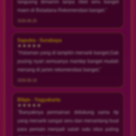
langusng dimainin tanpa ribet seru banget
maen di Boladana Rekomendasi banget."
2026-06-20
Saputra - Surabaya
★★★★★
"Halaman yang di tampilin menarik banget,Gak
pusing nyari semuanya mantep banget mudah
menang di jamin rekomendasi banget."
2026-06-18
Bilqis - Yogyakarta
★★★★★
"Banyaknya permainan didukung sama rtp
yang menarik sangat seru dan menantang buat
para pemain menjadi salah satu situs paling