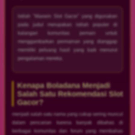
Istilah "Maxwin Slot Gacor" yang digunakan
pada judul merupakan istilah populer di
kalangan komunitas pemain untuk
menggambarkan permainan yang dianggap
memiliki peluang hasil yang baik menurut
pengalaman mereka.
Kenapa Boladana Menjadi
Salah Satu Rekomendasi Slot
Gacor?
menjadi salah satu nama yang cukup sering muncul
dalam pencarian karena banyak dibahas di
berbagai komunitas dan forum yang membahas