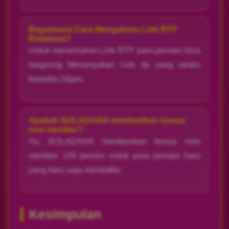
Bagaimana Cara Mengakses Link RTP
Boladana?
Untuk menemukan Link RTP para pemain bisa
langsung Menanyakan Link rtp yang selalu
tersedia 24jam.
Apakah BOLADANA memberikan bonus
new member?
Ya, BOLADANA memberikan bonus new
member 100 persen untuk para pemain baru
yang baru saja mendaftar.
Kesimpulan