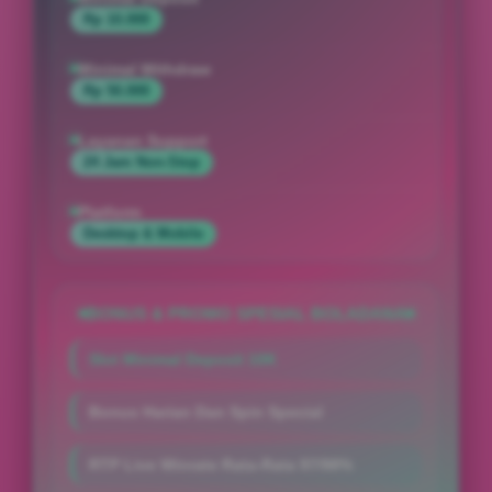
Rp 10.000
Minimal Withdraw
Rp 50.000
Layanan Support
24 Jam Non-Stop
Platform
Desktop & Mobile
BONUS & PROMO SPESIAL BOLADANA
Slot Minimal Deposit 10K
Bonus Harian Dan Spin Special
RTP Live Winrate Rata-Rata 97/98%