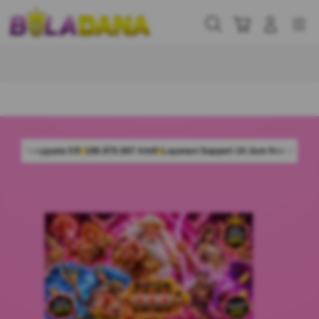
Skip
to
Cari
Troli
Login
Navigation
content
Buka Info Lebih Lanjut
687 Aktif
Layanan Support 24 Jam Non-Stop