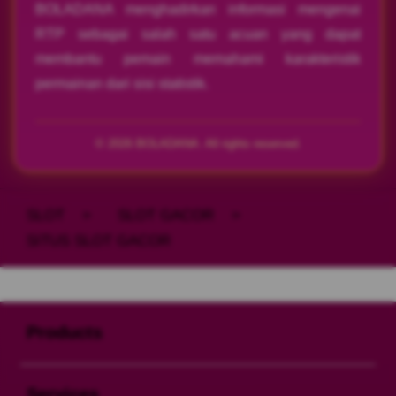
BOLADANA menghadirkan informasi mengenai
RTP sebagai salah satu acuan yang dapat
membantu pemain memahami karakteristik
permainan dari sisi statistik.
© 2026 BOLADANA. All rights reserved.
SLOT
>
SLOT GACOR
>
SITUS SLOT GACOR
Buka
Footer Navigation
Products
Buka
Services