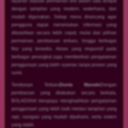
layanan seputar permainan slot dalam satu tempat
dengan tampilan yang modern, sederhana, dan
mudah digunakan. Setiap menu dirancang agar
pengguna dapat menemukan informasi yang
dibutuhkan secara lebih cepat, mulai dari pilihan
permainan, pembaruan terbaru, hingga berbagai
fitur yang tersedia. Akses yang responsif pada
berbagai perangkat juga memberikan pengalaman
penggunaan yang lebih nyaman tanpa proses yang
rumit.
Terobosan Terbaru
Dunia Maxwin
Dengan
pembaruan yang dilakukan secara berkala,
BOLADANA berupaya menghadirkan pengalaman
penggunaan yang lebih baik melalui tampilan yang
rapi, navigasi yang mudah dipahami, serta sistem
yang stabil.