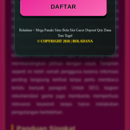
Neko, Wild Bandito, Spaceman, dan Fortune Tiger.
DAFTAR
Game-game tersebut populer karena tampilannya
mudah dipahami, ritme permainannya cepat, serta
sering menjadi topik pencarian ketika pemain
Boladana > Mega Panalo Situs Bola Slot Gacor Deposit Qris Dana
mencari pola slot gacor terbaru.
Toto Togel
© COPYRIGHT 2026 | BOLADANA
Di BOLADANA, rekomendasi game ditampilkan
bersama indikator RTP agar pengunjung dapat
membandingkan pilihan dengan cepat. Tampilan
seperti ini lebih ramah pengguna karena informasi
penting langsung terlihat tanpa perlu membaca
terlalu banyak paragraf. Untuk SEO, bagian
rekomendasi game juga membantu memperluas
relevansi keyword tanpa harus melakukan
pengulangan berlebihan.
Panduan Singkat