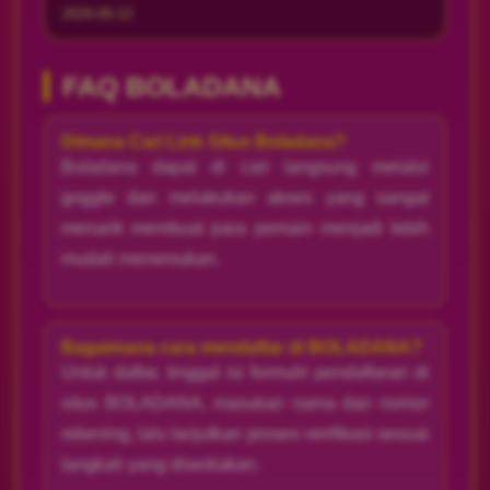
2026-06-13
FAQ BOLADANA
Dimana Cari Link Situs Boladana?
Boladana dapat di cari langsung melalui
goggle dan melakukan akses yang sangat
menarik membuat para pemain menjadi lebih
mudah menemukan.
Bagaimana cara mendaftar di BOLADANA?
Untuk daftar, tinggal isi formulir pendaftaran di
situs BOLADANA, masukan nama dan nomor
rekening, lalu lanjutkan proses verifikasi sesuai
langkah yang disediakan.