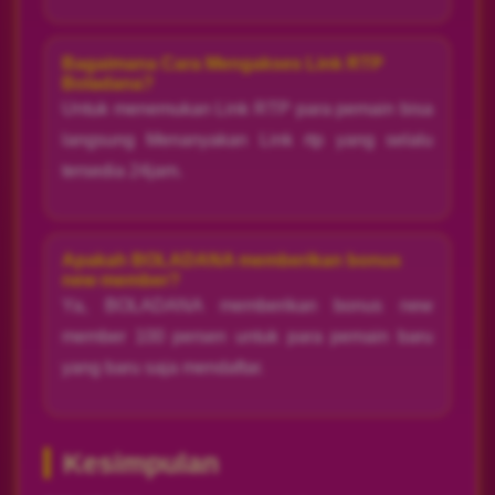
Bagaimana Cara Mengakses Link RTP
Boladana?
Untuk menemukan Link RTP para pemain bisa
langsung Menanyakan Link rtp yang selalu
tersedia 24jam.
Apakah BOLADANA memberikan bonus
new member?
Ya, BOLADANA memberikan bonus new
member 100 persen untuk para pemain baru
yang baru saja mendaftar.
Kesimpulan