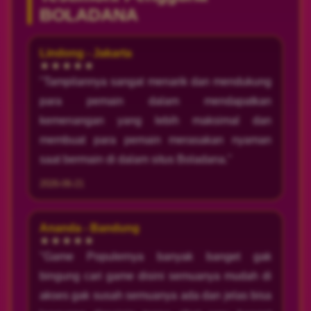
BOLADANA
Lindong - Jakarta
★★★★★
"Tampilannya sangat menarik dan mendukung
para pemain dalam mendapatkan
kemenangan yang lebih maksimal dan
membuat para pemain merasakan nyaman
saat bermain di dalam situs Boladana."
2026-06-21
Ananda - Bandung
★★★★★
"Game Populernya banyak banget gak
bingung cari game disini semuanya mudah di
akses gak susah semuanya ada dan jelas bisa