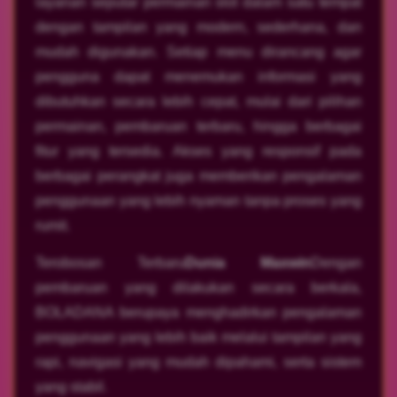
layanan seputar permainan slot dalam satu tempat
dengan tampilan yang modern, sederhana, dan
mudah digunakan. Setiap menu dirancang agar
pengguna dapat menemukan informasi yang
dibutuhkan secara lebih cepat, mulai dari pilihan
permainan, pembaruan terbaru, hingga berbagai
fitur yang tersedia. Akses yang responsif pada
berbagai perangkat juga memberikan pengalaman
penggunaan yang lebih nyaman tanpa proses yang
rumit.
Terobosan Terbaru
Dunia Maxwin
Dengan
pembaruan yang dilakukan secara berkala,
BOLADANA berupaya menghadirkan pengalaman
penggunaan yang lebih baik melalui tampilan yang
rapi, navigasi yang mudah dipahami, serta sistem
yang stabil.