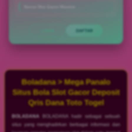
Server Slot Gacor Maxwin
LOGIN
DAFTAR
Layer Popup Close
Boladana > Mega Panalo
Situs Bola Slot Gacor Deposit
Qris Dana Toto Togel
BOLADANA
BOLADANA hadir sebagai sebuah
situs yang menghadirkan berbagai informasi dan