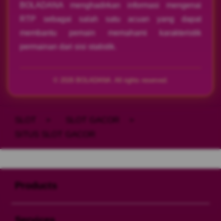
BOLADANA menghadirkan informasi mengenai
RTP sebagai salah satu acuan yang dapat
membantu pemain memahami karakteristik
permainan dari sisi statistik.
© 2026 BOLADANA. All rights reserved.
SLOT
>
SLOT GACOR
>
SITUS SLOT GACOR
Buka
Footer Navigation
Products
Buka
Services