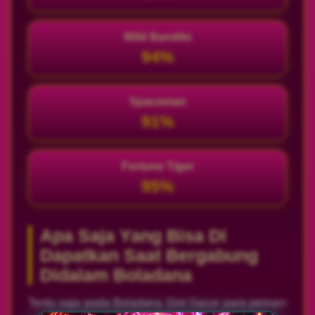
Wild Bandito
94%
Spaceman
91%
Fortune Tiger
95%
Apa Saja Yang Bisa Di
Dapatkan Saat Bergabung
Didalam Boladana
Tentu saja pada Boladana Slot Gacor para pemain