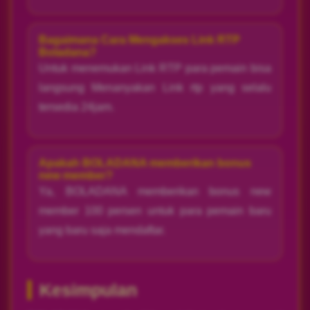
Bagaimana Cara Mengakses Link RTP
Boladana?
Untuk menemukan Link RTP para pemain bisa
langsung Menanyakan Link rtp yang selalu
tersedia 24jam.
Apakah BOLADANA memberikan bonus
new member?
Ya, BOLADANA memberikan bonus new
member 100 persen untuk para pemain baru
yang baru saja mendaftar.
Kesimpulan