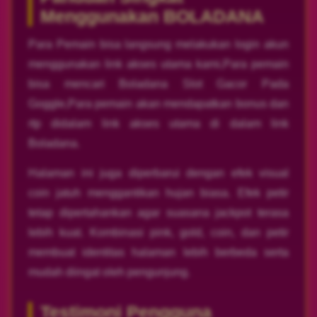
Menggunakan BOLADANA
Para Pemain bisa langsung melakukan login akun
menggunakan link akses utama kami,Para pemain
bisa mencari Boladana Slot Gacor Pada
Goggle,Para pemain akan mendapatkan bonus dan
rtp didalam link akses utama di dalam link
Boladana.
Halaman ini juga diperbarui dengan efek visual
coin jatuh menggantikan hujan biasa. Efek petir
tetap dipertahankan agar suasana jackpot terasa
lebih kuat. Kombinasi pink, gold, coin, dan petir
membuat identitas halaman lebih berbeda serta
mudah diingat oleh pengunjung.
Testimoni Pengguna