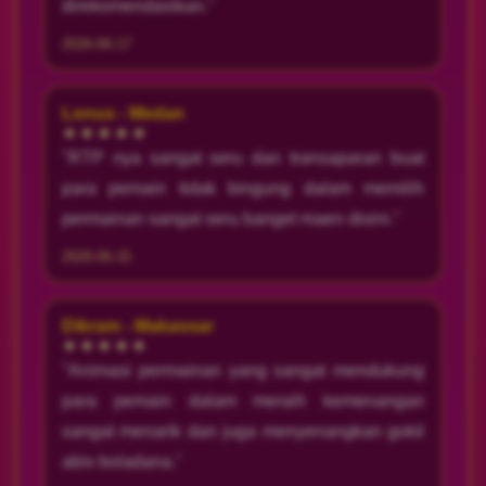
direkomendasikan."
2026-06-17
Lonus - Medan
★★★★★
"RTP nya sangat seru dan transaparan buat
para pemain tidak bingung dalam memilih
permainan sangat seru banget maen disini."
2026-06-15
Dikram - Makassar
★★★★★
"Animasi permainan yang sangat mendukung
para pemain dalam meraih kemenangan
sangat menarik dan juga menyenangkan gokil
abis boladana."