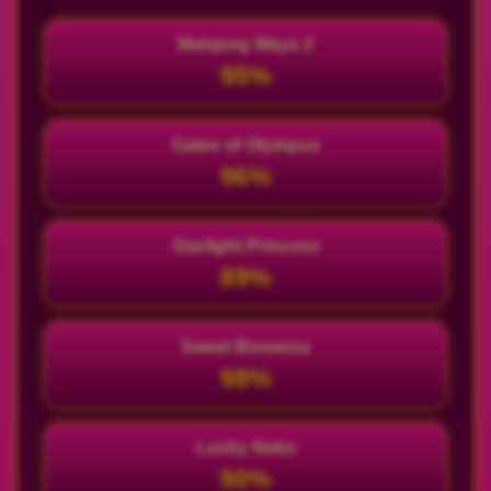
Mahjong Ways 2
95%
Gates of Olympus
96%
Starlight Princess
89%
Sweet Bonanza
98%
Lucky Neko
90%