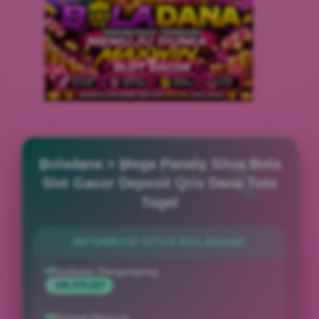
Boladana > Mega Panalo Situs Bola
Slot Gacor Deposit Qris Dana Toto
Togel
INFORMASI SITUS BOLADANA
Penilaian Pengunjung
188.970.687
Minimal Deposit