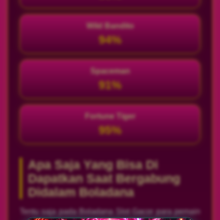
Wild Bandito
94%
Spaceman
91%
Fortune Tiger
95%
Apa Saja Yang Bisa Di
Dapatkan Saat Bergabung
Didalam Boladana
Tentu saja pada Boladana Slot Gacor para pemain