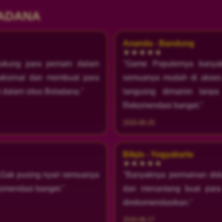
LADANA
Ananda - Bandung
★★★★★
dukung para pemain dalam
"Game Populernya banyak
aksimal dan membuat para
semuanya mudah di akses
dalam situs Boladana."
langusng dimainin tanp
Rekomendasi banget."
2026-06-20
Bilqis - Yogyakarta
★★★★★
,Gak pusing nyari semuanya
"Banyaknya permainan did
omendasi banget."
dan menantang buat para 
direkomendasikan."
2026-06-17