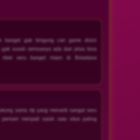
 banget gak bingung cari game disini
 gak susah semuanya ada dan jelas bisa
a ribet seru banget maen di Boladana
ukung sama rtp yang menarik sangat seru
pemain menjadi salah satu situs paling