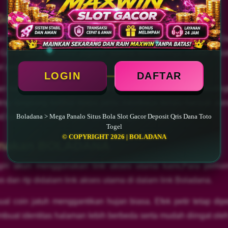
Gacor Populer
n Indonesia antara lain Mahjong Ways 2, Gates of Olympus, St
 Game-game tersebut populer karena tampilannya mudah dipah
 pola slot gacor terbaru.
LOGIN
DAFTAR
bersama indikator RTP agar pengunjung dapat membandingkan
ing langsung terlihat tanpa perlu membaca terlalu banyak p
d tanpa harus melakukan pengulangan berlebihan.
Boladana > Mega Panalo Situs Bola Slot Gacor Deposit Qris Dana Toto
Togel
© COPYRIGHT 2026 | BOLADANA
unakan BOLADANA
gin akun menggunakan link akses utama kami,Para pemai
dan rtp didalam link akses utama di dalam link Boladana.
ual coin jatuh menggantikan hujan biasa. Efek petir tetap dip
embuat identitas halaman lebih berbeda serta mudah diingat ol