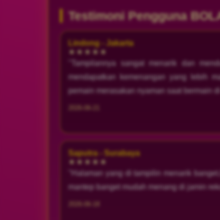
Testimoni Pengguna BO
Lindong - Jakarta
★★★★★
"Tampilannya sangat menarik dan men
mendapatkan kemenangan yang lebih m
pemain merasakan nyaman saat bermain di 
2026-06-21
Saputra - Surabaya
★★★★★
"Halaman yang di tampilin menarik banget
mantep banget mudah menang di jamin rek
2026-06-18