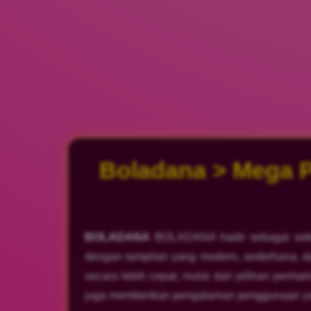
Layer Popup Close
Boladana > Mega P
BOLADANA
BOLADANA hadir sebagai sebua
dengan tampilan yang modern, sederhana, 
secara lebih cepat, mulai dari pilihan perma
juga memberikan pengalaman penggunaan yan