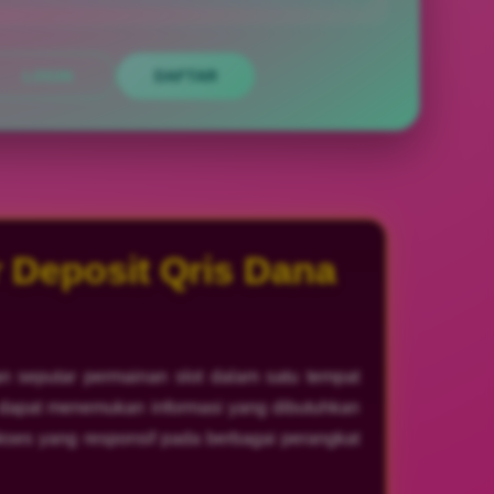
LOGIN
DAFTAR
 Deposit Qris Dana
 seputar permainan slot dalam satu tempat
dapat menemukan informasi yang dibutuhkan
 Akses yang responsif pada berbagai perangkat