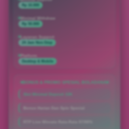
Rp 10.000
Minimal Withdraw
Rp 50.000
Layanan Support
24 Jam Non-Stop
Platform
Desktop & Mobile
BONUS & PROMO SPESIAL BOLADANA
Slot Minimal Deposit 10K
Bonus Harian Dan Spin Special
RTP Live Winrate Rata-Rata 97/98%