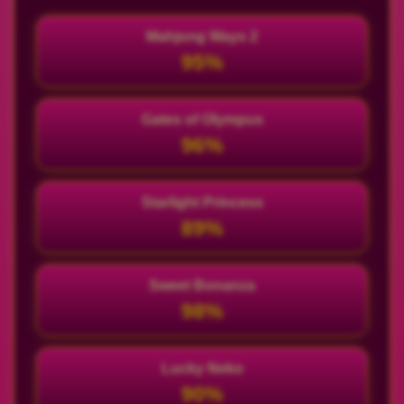
Mahjong Ways 2
95%
Gates of Olympus
96%
Starlight Princess
89%
Sweet Bonanza
98%
Lucky Neko
90%