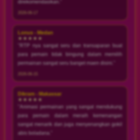
direkomendasikan."
2026-06-17
Lonus - Medan
★★★★★
"RTP nya sangat seru dan transaparan buat
para pemain tidak bingung dalam memilih
permainan sangat seru banget maen disini."
2026-06-15
Dikram - Makassar
★★★★★
"Animasi permainan yang sangat mendukung
para pemain dalam meraih kemenangan
sangat menarik dan juga menyenangkan gokil
abis boladana."