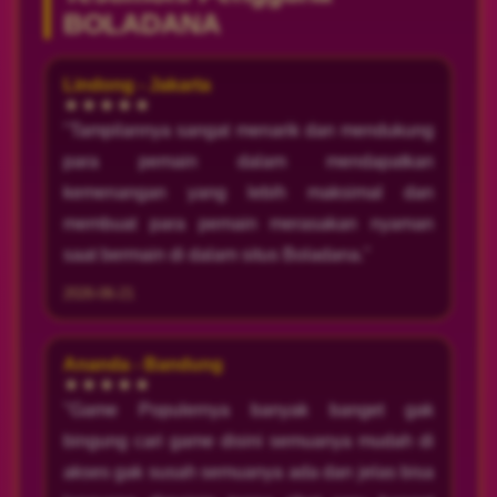
BOLADANA
Lindong - Jakarta
★★★★★
"Tampilannya sangat menarik dan mendukung
para pemain dalam mendapatkan
kemenangan yang lebih maksimal dan
membuat para pemain merasakan nyaman
saat bermain di dalam situs Boladana."
2026-06-21
Ananda - Bandung
★★★★★
"Game Populernya banyak banget gak
bingung cari game disini semuanya mudah di
akses gak susah semuanya ada dan jelas bisa