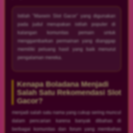
Istilah "Maxwin Slot Gacor" yang digunakan
pada judul merupakan istilah populer di
kalangan komunitas pemain untuk
menggambarkan permainan yang dianggap
memiliki peluang hasil yang baik menurut
pengalaman mereka.
Kenapa Boladana Menjadi
Salah Satu Rekomendasi Slot
Gacor?
menjadi salah satu nama yang cukup sering muncul
dalam pencarian karena banyak dibahas di
berbagai komunitas dan forum yang membahas