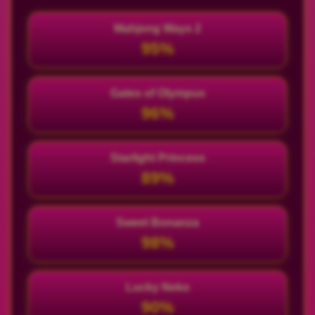
Mahjong Ways 2
95%
Gates of Olympus
96%
Starlight Princess
89%
Sweet Bonanza
98%
Lucky Neko
90%