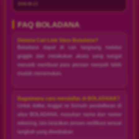
2026-06-13
FAQ BOLADANA
Dimana Cari Link Situs Boladana?
Boladana dapat di cari langsung melalui
goggle dan melakukan akses yang sangat
menarik membuat para pemain menjadi lebih
mudah menemukan.
Bagaimana cara mendaftar di BOLADANA?
Untuk daftar, tinggal isi formulir pendaftaran di
situs BOLADANA, masukan nama dan nomor
rekening, lalu lanjutkan proses verifikasi sesuai
langkah yang disediakan.