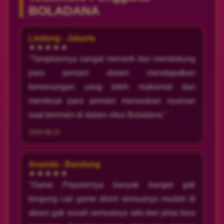
BOLADANA
Lindong - Jakarta
★★★★★
"Tampilannya sangat menarik dan mendukung
para pemain dalam mendapatkan
kemenangan yang lebih maksimal dan
membuat para pemain merasakan nyaman
saat bermain di dalam situs Boladana."
2026-06-21
Ananda - Bandung
★★★★★
"Game Populernya banyak banget gak
bingung cari game disini semuanya mudah di
akses gak susah semuanya ada dan jelas bisa