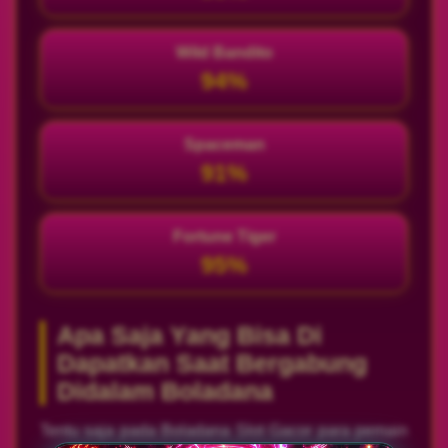
Wild Bandito
94%
Spaceman
91%
Fortune Tiger
95%
Apa Saja Yang Bisa Di
Dapatkan Saat Bergabung
Didalam Boladana
Tentu saja pada Boladana Slot Gacor para pemain