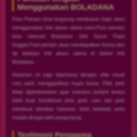
Menggunakan BOLADANA
Para Pemain bisa langsung melakukan login akun
menggunakan link akses utama kami,Para pemain
bisa mencari Boladana Slot Gacor Pada
Goggle,Para pemain akan mendapatkan bonus dan
rtp didalam link akses utama di dalam link
Boladana.
Halaman ini juga diperbarui dengan efek visual
coin jatuh menggantikan hujan biasa. Efek petir
tetap dipertahankan agar suasana jackpot terasa
lebih kuat. Kombinasi pink, gold, coin, dan petir
membuat identitas halaman lebih berbeda serta
mudah diingat oleh pengunjung.
Testimoni Pengguna