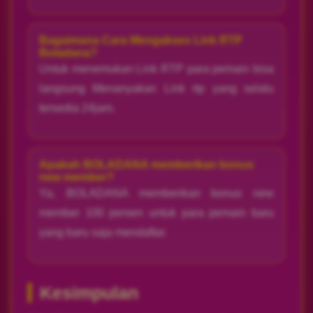
Bagaimana Cara Mengakses Link RTP
Boladana?
Untuk menemukan Link RTP para pemain bisa
langsung Menanyakan Link rtp yang selalu
tersedia 24jam.
Apakah BOLADANA memberikan bonus
new member?
Ya, BOLADANA memberikan bonus new
member 100 persen untuk para pemain baru
yang baru saja mendaftar.
Kesimpulan