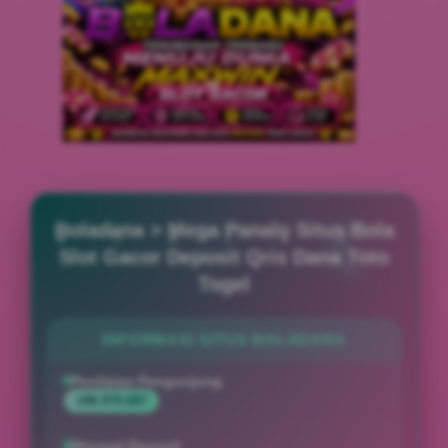
Boladana > Mega Panalo Situs Bola
Slot Gacor Deposit Qris Dana Toto
Togel
INFORMASI SITUS BOLADANA
Penilaian Pengunjung
188.970.687
Minimal Deposit