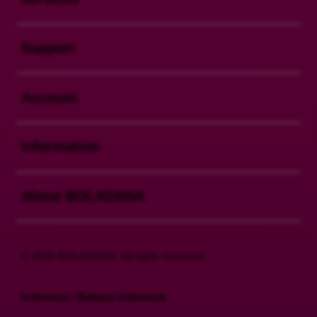
Buka
Support
Buka
Account
Buka
Information
Buka
About BOLADANA
© 2026 BOLADANA. All rights reserved.
Indonesia / Bahasa Indonesia