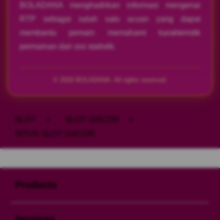
BOLADANA menghadirkan informasi mengenai
RTP sebagai salah satu acuan yang dapat
membantu pemain memahami karakteristik
permainan dari sisi statistik.
© 2026 BOLADANA. All rights reserved.
SLOT
>
SLOT GACOR
>
SITUS SLOT GACOR
Buka
Footer Navigation
Products
Buka
Services