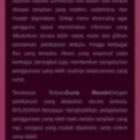
layanan seputar permainan slot dalam satu tempat
dengan tampilan yang modern, sederhana, dan
mudah digunakan. Setiap menu dirancang agar
pengguna dapat menemukan informasi yang
dibutuhkan secara lebih cepat, mulai dari pilihan
permainan, pembaruan terbaru, hingga berbagai
fitur yang tersedia. Akses yang responsif pada
berbagai perangkat juga memberikan pengalaman
penggunaan yang lebih nyaman tanpa proses yang
rumit.
Terobosan Terbaru
Dunia Maxwin
Dengan
pembaruan yang dilakukan secara berkala,
BOLADANA berupaya menghadirkan pengalaman
penggunaan yang lebih baik melalui tampilan yang
rapi, navigasi yang mudah dipahami, serta sistem
yang stabil.