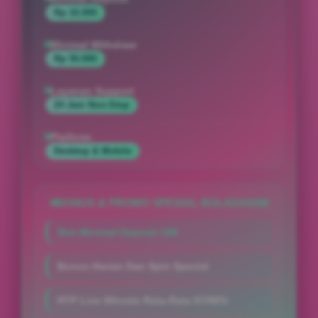
Rp 10.000
Minimal Withdraw
Rp 50.000
Layanan Support
24 Jam Non-Stop
Platform
Desktop & Mobile
BONUS & PROMO SPESIAL BOLADANA
Slot Minimal Deposit 10K
Bonus Harian Dan Spin Special
RTP Live Winrate Rata-Rata 97/98%