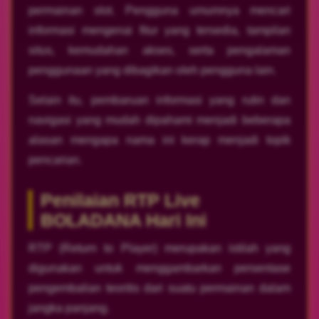
permainan slot. Pengguna umumnya mencari
informasi mengenai fitur yang tersedia, tampilan
situs, kemudahan akses, serta pengalaman
penggunaan yang dibagikan oleh pengguna lain.
Selain itu, pembaruan informasi yang rutin dan
navigasi yang mudah dipahami menjadi beberapa
alasan mengapa nama ini kerap menjadi topik
pencarian.
Penilaian RTP Live
BOLADANA Hari Ini
RTP (Return to Player) merupakan istilah yang
digunakan untuk menggambarkan persentase
pengembalian teoritis dari suatu permainan dalam
jangka panjang.