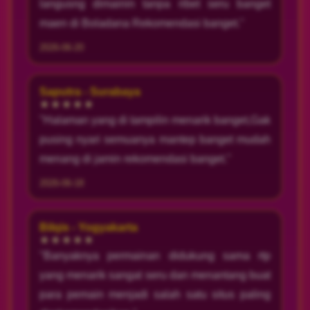
langusng dimainin tanpa ribet seru banget
maen di Boladana Rekomendasi banget."
2026-06-20
Saputra - Surabaya
★★★★★
"Halaman yang di tampilin menarik banget,Gak
pusing nyari semuanya mantep banget mudah
menang di jamin rekomendasi banget."
2026-06-18
Bilqis - Yogyakarta
★★★★★
"Banyaknya permainan didukung sama rtp
yang menarik sangat seru dan menantang buat
para pemain menjadi salah satu situs paling