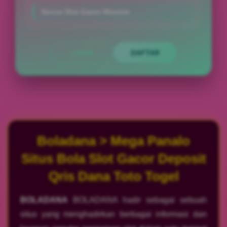
Server Slot Gacor Maxwin
LOGIN
DAFTAR
Layer Popup Close
Boladana > Mega Panalo
Situs Bola Slot Gacor Deposit
Qris Dana Toto Togel
BOLADANA
BOLADANA hadir sebagai sebuah
situs yang menghadirkan berbagai informasi dan