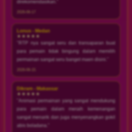
direkomendasikan."
2026-06-17
Lonus - Medan
★★★★★
"RTP nya sangat seru dan transaparan buat
para pemain tidak bingung dalam memilih
permainan sangat seru banget maen disini."
2026-06-15
Dikram - Makassar
★★★★★
"Animasi permainan yang sangat mendukung
para pemain dalam meraih kemenangan
sangat menarik dan juga menyenangkan gokil
abis boladana."