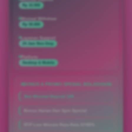
Rp 10.000
Minimal Withdraw
Rp 50.000
Layanan Support
24 Jam Non-Stop
Platform
Desktop & Mobile
BONUS & PROMO SPESIAL BOLADANA
Slot Minimal Deposit 10K
Bonus Harian Dan Spin Special
RTP Live Winrate Rata-Rata 97/98%