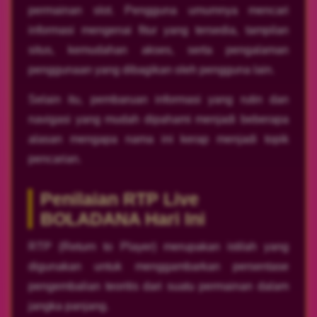
permainan slot. Pengguna umumnya mencari
informasi mengenai fitur yang tersedia, tampilan
situs, kemudahan akses, serta pengalaman
penggunaan yang dibagikan oleh pengguna lain.
Selain itu, pembaruan informasi yang rutin dan
navigasi yang mudah dipahami menjadi beberapa
alasan mengapa nama ini kerap menjadi topik
pencarian.
Penilaian RTP Live
BOLADANA Hari Ini
RTP (Return to Player) merupakan istilah yang
digunakan untuk menggambarkan persentase
pengembalian teoritis dari suatu permainan dalam
jangka panjang.