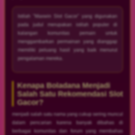
Istilah "Maxwin Slot Gacor" yang digunakan
pada judul merupakan istilah populer di
kalangan komunitas pemain untuk
menggambarkan permainan yang dianggap
memiliki peluang hasil yang baik menurut
pengalaman mereka.
Kenapa Boladana Menjadi
Salah Satu Rekomendasi Slot
Gacor?
menjadi salah satu nama yang cukup sering muncul
dalam pencarian karena banyak dibahas di
berbagai komunitas dan forum yang membahas