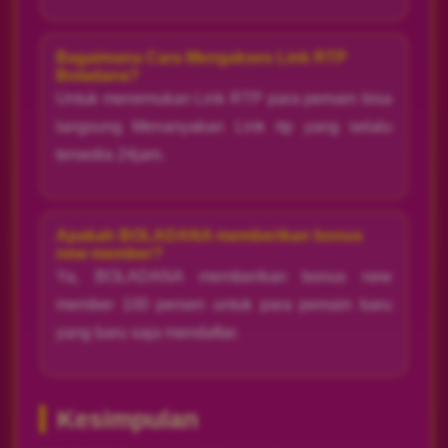
Bagaimana Cara Mengakses Link RTP
Boladana?
Untuk menemukan Link RTP para pemain bisa
langsung Menanyakan Link rtp yang selalu
tersedia 24jam.
Apakah BOLADANA memberikan bonus
new member?
Ya, BOLADANA memberikan bonus new
member 100 persen untuk para pemain baru
yang baru saja mendaftar.
Kesimpulan