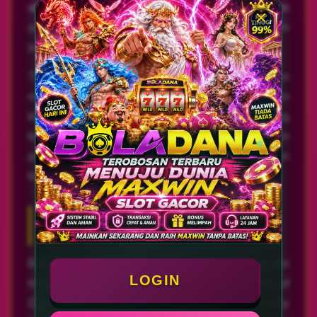
akan mendapatkan berbagai macam bonus bonus
yang sangat menarik yang bisa di mainkan oleh
para pemain.
TIdak Hanya Sampai Disitu saja para pemain akan
mendapatkan berbagai rtp yang sangat tinggi dan
kemenangan maksimal yang sangat mudah yang
bisa didapatkan,Denga tampilan ekonomis dan
permainan yang sangat inovatif,Para pemain akan
bermain dengan rasa nyaman.
Rekomendasi Game Slot
Gacor Populer
Beberapa permainan yang sering dicari pemain
LOGIN
Indonesia antara lain Mahjong Ways 2, Gates of
Olympus, Starlight Princess, Sweet Bonanza, Lucky