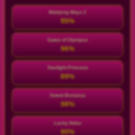
Mahjong Ways 2
95%
Gates of Olympus
96%
Starlight Princess
89%
Sweet Bonanza
98%
Lucky Neko
90%