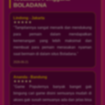
BOLADANA
Lindong - Jakarta
★★★★★
"Tampilannya sangat menarik dan mendukung
para pemain dalam mendapatkan
kemenangan yang lebih maksimal dan
membuat para pemain merasakan nyaman
saat bermain di dalam situs Boladana."
2026-06-21
Ananda - Bandung
★★★★★
"Game Populernya banyak banget gak
bingung cari game disini semuanya mudah di
akses gak susah semuanya ada dan jelas bisa