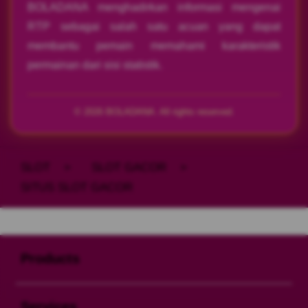
BOLADANA menghadirkan informasi mengenai
RTP sebagai salah satu acuan yang dapat
membantu pemain memahami karakteristik
permainan dari sisi statistik.
© 2026 BOLADANA. All rights reserved.
SLOT
>
SLOT GACOR
>
SITUS SLOT GACOR
Buka
Footer Navigation
Products
Buka
Services