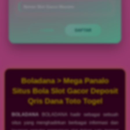
Server Slot Gacor Maxwin
LOGIN
DAFTAR
Layer Popup Close
Boladana > Mega Panalo
Situs Bola Slot Gacor Deposit
Qris Dana Toto Togel
BOLADANA
BOLADANA hadir sebagai sebuah
situs yang menghadirkan berbagai informasi dan