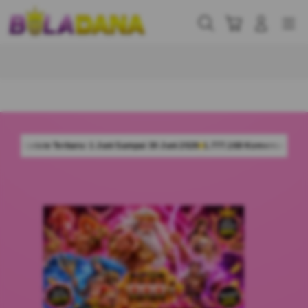
Skip
to
Cari
Troli
Login
Navigation
content
Buka Info Lebih Lanjut
: 1 Juni Sampai 30 Juni 2026
1.777.168 Komentar Member
Rating Pengguna