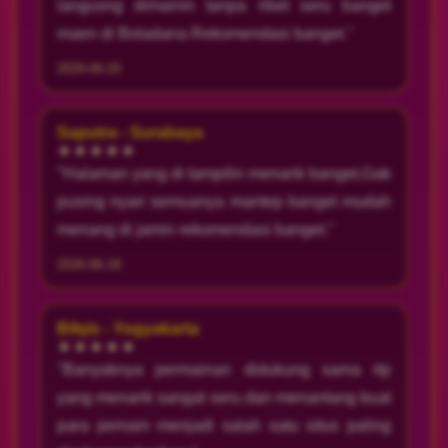
langusng dimainin tanpa ribet seru banget
maen di Boladana Rekomendasi banget."
2026-06-20
Saputra - Surabaya
★★★★★
"Halaman yang di tampilin menarik banget,Gak
pusing nyari semuanya mantep banget mudah
menang di jamin rekomendasi banget."
2026-06-18
Bilqis - Yogyakarta
★★★★★
"Banyaknya permainan didukung sama rtp
yang menarik sangat seru dan menantang buat
para pemain menjadi salah satu situs paling