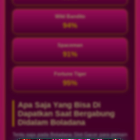
Wild Bandito
94%
Spaceman
91%
Fortune Tiger
95%
Apa Saja Yang Bisa Di
Dapatkan Saat Bergabung
Didalam Boladana
Tentu saja pada Boladana Slot Gacor para pemain