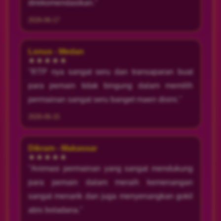
direkomendasikan."
2026-06-17
Lonus - Medan
★★★★★
"RTP nya sangat seru dan transaparan buat
para pemain tidak bingung dalam memilih
permainan sangat seru banget maen disini."
2026-06-15
Dikram - Makassar
★★★★★
"Animasi permainan yang sangat mendukung
para pemain dalam meraih kemenangan
sangat menarik dan juga menyenangkan gokil
abis boladana."