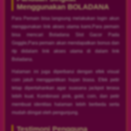
Menggunakan BOLADANA
Para Pemain bisa langsung melakukan login akun
menggunakan link akses utama kami,Para pemain
bisa mencari Boladana Slot Gacor Pada
Goggle,Para pemain akan mendapatkan bonus dan
rtp didalam link akses utama di dalam link
Boladana.
Halaman ini juga diperbarui dengan efek visual
coin jatuh menggantikan hujan biasa. Efek petir
tetap dipertahankan agar suasana jackpot terasa
lebih kuat. Kombinasi pink, gold, coin, dan petir
membuat identitas halaman lebih berbeda serta
mudah diingat oleh pengunjung.
Testimoni Pengguna