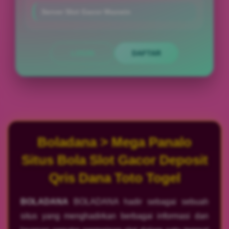
Server Slot Gacor Maxwin
LOGIN
DAFTAR
Layer Popup Close
Boladana > Mega Panalo
Situs Bola Slot Gacor Deposit
Qris Dana Toto Togel
BOLADANA
BOLADANA hadir sebagai sebuah
situs yang menghadirkan berbagai informasi dan