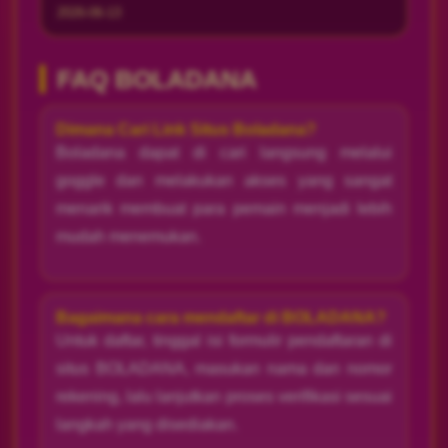
2026-06-13
FAQ BOLADANA
Dimana Cari Link Situs Boladana?
Boladana dapat di cari langsung melalui
goggle dan melakukan akses yang sangat
menarik membuat para pemain menjadi lebih
mudah menemukan.
Bagaimana cara mendaftar di BOLADANA?
Untuk daftar, tinggal isi formulir pendaftaran di
situs BOLADANA, masukan nama dan nomor
rekening, lalu lanjutkan proses verifikasi sesuai
langkah yang disediakan.