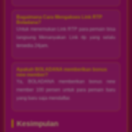
Bagaimana Cara Mengakses Link RTP
Boladana?
Untuk menemukan Link RTP para pemain bisa
langsung Menanyakan Link rtp yang selalu
tersedia 24jam.
Apakah BOLADANA memberikan bonus
new member?
Ya, BOLADANA memberikan bonus new
member 100 persen untuk para pemain baru
yang baru saja mendaftar.
Kesimpulan