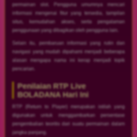
permainan slot. Pengguna umumnya mencari
informasi mengenai fitur yang tersedia, tampilan
situs, kemudahan akses, serta pengalaman
penggunaan yang dibagikan oleh pengguna lain.
Selain itu, pembaruan informasi yang rutin dan
navigasi yang mudah dipahami menjadi beberapa
alasan mengapa nama ini kerap menjadi topik
pencarian.
Penilaian RTP Live
BOLADANA Hari Ini
RTP (Return to Player) merupakan istilah yang
digunakan untuk menggambarkan persentase
pengembalian teoritis dari suatu permainan dalam
jangka panjang.