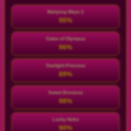
Mahjong Ways 2
95%
Gates of Olympus
96%
Starlight Princess
89%
Sweet Bonanza
98%
Lucky Neko
90%