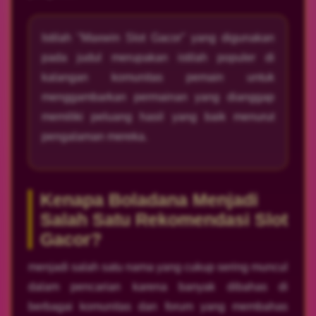
Istilah "Maxwin Slot Gacor" yang digunakan
pada judul merupakan istilah populer di
kalangan komunitas pemain untuk
menggambarkan permainan yang dianggap
memiliki peluang hasil yang baik menurut
pengalaman mereka.
Kenapa Boladana Menjadi
Salah Satu Rekomendasi Slot
Gacor?
menjadi salah satu nama yang cukup sering muncul
dalam pencarian karena banyak dibahas di
berbagai komunitas dan forum yang membahas