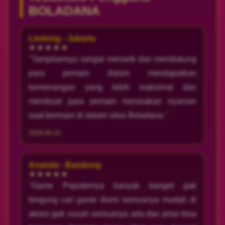
BOLADANA
Lindong - Jakarta
★★★★★
"Tampilannya sangat menarik dan mendukung
para pemain dalam mendapatkan
kemenangan yang lebih maksimal dan
membuat para pemain merasakan nyaman
saat bermain di dalam situs Boladana."
2026-06-21
Ananda - Bandung
★★★★★
"Game Populernya banyak banget gak
bingung cari game disini semuanya mudah di
akses gak susah semuanya ada dan jelas bisa