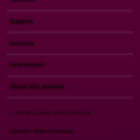
Buka
Support
Buka
Account
Buka
Information
Buka
About BOLADANA
© 2026 BOLADANA. All rights reserved.
Indonesia / Bahasa Indonesia