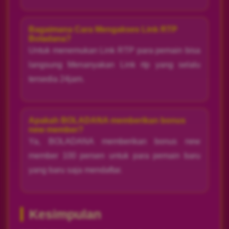
Bagaimana Cara Mengakses Link RTP
Boladana?
Untuk menemukan Link RTP para pemain bisa
langsung Menanyakan Link rtp yang selalu
tersedia 24jam.
Apakah BOLADANA memberikan bonus
new member?
Ya, BOLADANA memberikan bonus new
member 100 persen untuk para pemain baru
yang baru saja mendaftar.
Kesimpulan