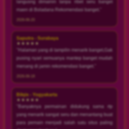
langusng dimainin tanpa ribet seru banget
maen di Boladana Rekomendasi banget."
2026-06-20
Saputra - Surabaya
★★★★★
"Halaman yang di tampilin menarik banget,Gak
pusing nyari semuanya mantep banget mudah
menang di jamin rekomendasi banget."
2026-06-18
Bilqis - Yogyakarta
★★★★★
"Banyaknya permainan didukung sama rtp
yang menarik sangat seru dan menantang buat
para pemain menjadi salah satu situs paling