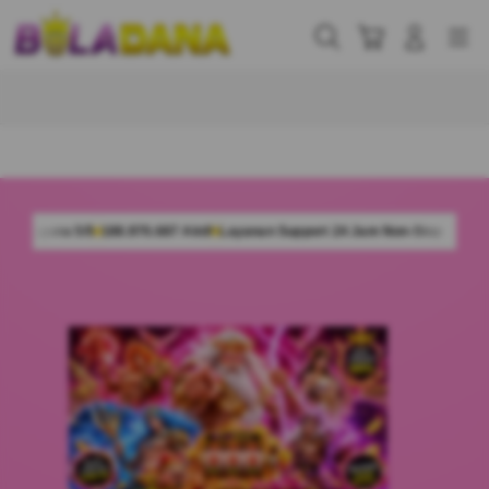
Skip
to
Cari
Troli
Login
Navigation
content
Buka Info Lebih Lanjut
 Aktif
Layanan Support 24 Jam Non-Stop