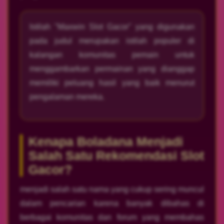
Istilah "Maxwin Slot Gacor" yang digunakan
pada judul merupakan istilah populer di
kalangan komunitas pemain untuk
menggambarkan permainan yang dianggap
memiliki peluang hasil yang baik menurut
pengalaman mereka.
Kenapa Boladana Menjadi
Salah Satu Rekomendasi Slot
Gacor?
menjadi salah satu nama yang cukup sering muncul
dalam pencarian karena banyak dibahas di
berbagai komunitas dan forum yang membahas