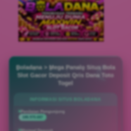
Boladana > Mega Panalo Situs Bola
Slot Gacor Deposit Qris Dana Toto
Togel
INFORMASI SITUS BOLADANA
Penilaian Pengunjung
188.970.687
Minimal Deposit