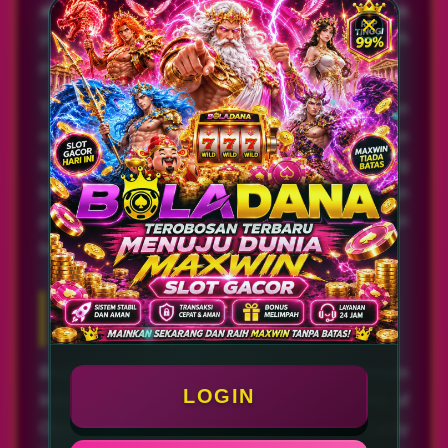
akan mendapatkan berbagai macam bonus bonus
yang sangat menarik yang bisa di mainkan oleh
para pemain.
TIdak Hanya Sampai Disitu saja para pemain akan
mendapatkan berbagai rtp yang sangat tinggi dan
kemenangan maksimal yang sangat mudah yang
bisa didapatkan,Denga tampilan ekonomis dan
permainan yang sangat inovatif,Para pemain akan
bermain dengan rasa nyaman.
Rekomendasi Game Slot
Gacor Populer
Beberapa permainan yang sering dicari pemain
LOGIN
Indonesia antara lain Mahjong Ways 2, Gates of
Olympus, Starlight Princess, Sweet Bonanza, Lucky