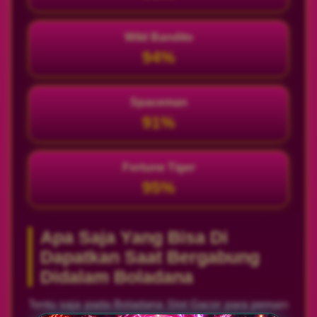
Wild Bandito
94%
Spaceman
91%
Fortune Tiger
95%
Apa Saja Yang Bisa Di
Dapatkan Saat Bergabung
Didalam Boladana
Tentu saja pada Boladana Slot Gacor para pemain