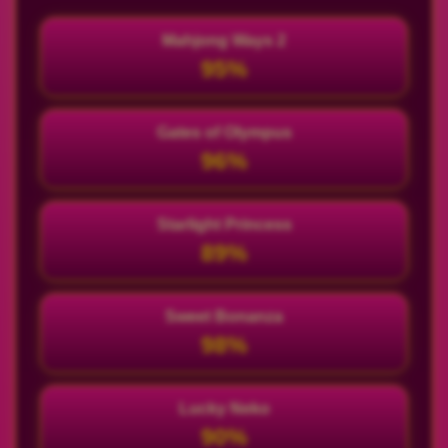
Mahjong Ways 2
95%
Gates of Olympus
96%
Starlight Princess
89%
Sweet Bonanza
98%
Lucky Neko
90%