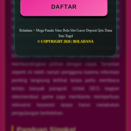
Neko, Wild Bandito, Spaceman, dan Fortune Tiger.
DAFTAR
Game-game tersebut populer karena tampilannya
mudah dipahami, ritme permainannya cepat, serta
sering menjadi topik pencarian ketika pemain
Boladana > Mega Panalo Situs Bola Slot Gacor Deposit Qris Dana
mencari pola slot gacor terbaru.
Toto Togel
© COPYRIGHT 2026 | BOLADANA
Di BOLADANA, rekomendasi game ditampilkan
bersama indikator RTP agar pengunjung dapat
membandingkan pilihan dengan cepat. Tampilan
seperti ini lebih ramah pengguna karena informasi
penting langsung terlihat tanpa perlu membaca
terlalu banyak paragraf. Untuk SEO, bagian
rekomendasi game juga membantu memperluas
relevansi keyword tanpa harus melakukan
pengulangan berlebihan.
Panduan Singkat