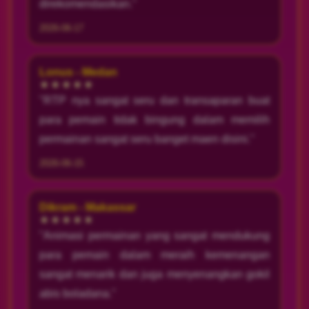
direkomendasikan."
2026-06-17
Lonus - Medan
★★★★★
"RTP nya sangat seru dan transaparan buat
para pemain tidak bingung dalam memilih
permainan sangat seru banget maen disini."
2026-06-15
Dikram - Makassar
★★★★★
"Animasi permainan yang sangat mendukung
para pemain dalam meraih kemenangan
sangat menarik dan juga menyenangkan gokil
abis boladana."