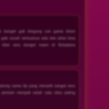
 banget gak bingung cari game disini
 gak susah semuanya ada dan jelas bisa
a ribet seru banget maen di Boladana
ukung sama rtp yang menarik sangat seru
pemain menjadi salah satu situs paling