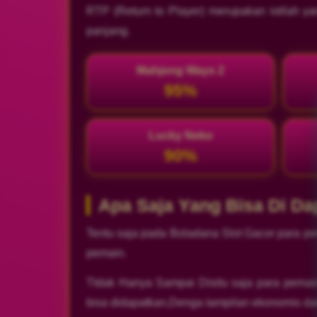
RTP (Return to Player) merupakan istilah y
panjang.
Mahjong Ways 2
95%
Lucky Neko
90%
Apa Saja Yang Bisa Di D
Tentu saja pada Boladana Slot Gacor para p
pemain.
TIdak Hanya Sampai Disitu saja para pema
bisa didapatkan,Denga tampilan ekonomis da