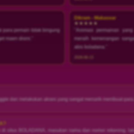
Dikram - Makassar
★★★★★
t para pemain tidak bingung
"Animasi permainan yan
t maen disini."
meraih kemenangan sanga
abis boladana."
2026-06-13
 goggle dan melakukan akses yang sangat menarik membuat pa
NA?
aran di situs BOLADANA, masukan nama dan nomor rekening, lalu