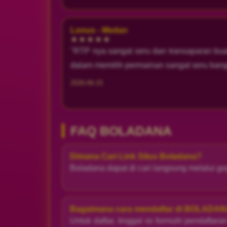
Lonus - Medan
★★★★★
"RTP nya sangat seru dan transaparan bua
dalam memilih permainan sangat seru bange
2026-06-15
FAQ BOLADANA
Dimana Cari Link Situs Boladana?
Boladana dapat di cari langsung melalui
Bagaimana cara mendaftar di BOLADA
Untuk daftar, tinggal isi formulir pendaft